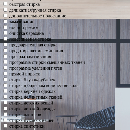
быстрая стирка
деликатная/ручная стирка
дополнительное полоскание
замачивание
ночной режим
очистка барабана
повседневная стирка
предварительная стирка
предотвращение сминания
програа замачивания
программа стирки смешанных тканей
программа удаления пятен
прямой впрыск
стирка блузок/рубашек
стирка в большом количестве воды
стирка верхней одежды
стирка деликатных тканей
стирка детских вещей
стирка детской одежды
стирка джинсов
стирка пуховых вещей
стирка синтетики