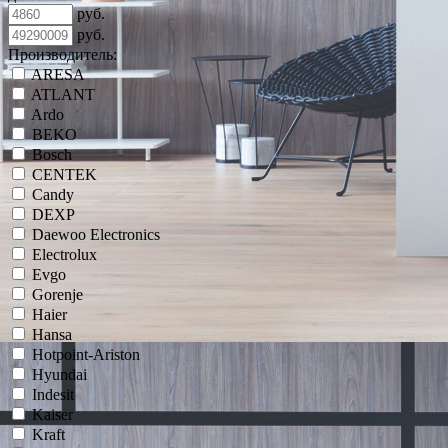
руб.
руб.
Производитель:
ARESA
ATLANT
Ardo
BEKO
Bosch
CENTEK
Candy
DEXP
Daewoo Electronics
Electrolux
Evgo
Gorenje
Haier
Hansa
Hotpoint-Ariston
Hyundai
Indesit
Kaiser
Kraft