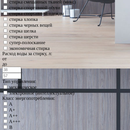
стирка смешанных тканей (микс)
стирка спортивной обуви
стирка спортивной одежды
стирка хлопка
стирка черных вещей
стирка шелка
стирка шерсти
супер-полоскание
экономичная стирка
Расход воды за стирку, л:
от
до
Тип управления:
механическое
электронное (интеллектуальное)
Класс энергопотребления:
A
A+
A++
A+++
B