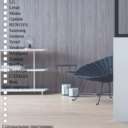
LG
Leran
Midea
Optima
RENOVA
Samsung
Siemens
Vestel
Vestfrost
Whirlpool
Zanussi
ВолТек
Вольтера
СЛАВДА
Фея
Цвет корпуса:
Специальные программы: