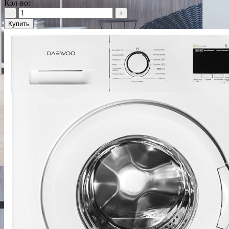
Кол-во:
−
+
Купить