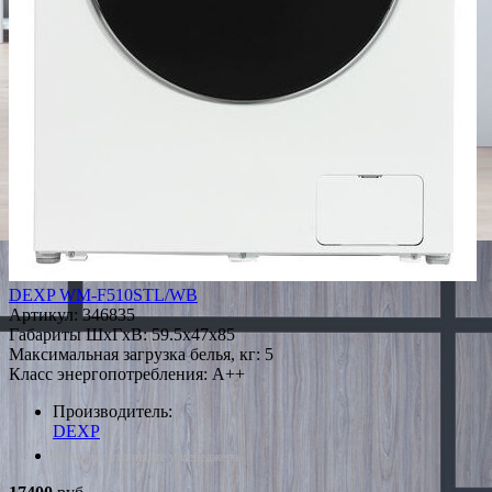
DEXP WM-F510STL/WB
Артикул:
346835
Габариты ШxГxВ: 59.5x47x85
Максимальная загрузка белья, кг: 5
Класс энергопотребления: A++
Производитель:
DEXP
*Наличие уточняйте у менеджера