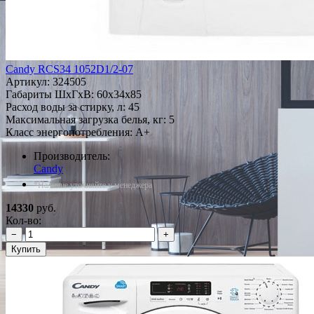
Candy RCS34 1052D1/2-07
Артикул:
324505
Габариты ШxГxВ: 60x34x85
Расход воды за стирку, л: 45
Максимальная загрузка белья, кг: 5
Класс энергопотребления: A+
Производитель:
Candy
*Наличие уточняйте у менеджера
14330
руб.
Кол-во:
−
+
Купить