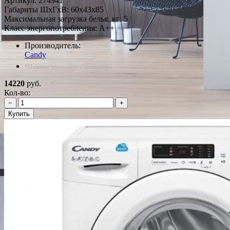
Артикул:
274941
Габариты ШxГxВ: 60x43x85
Максимальная загрузка белья, кг: 5
Класс энергопотребления: A++
Производитель:
Candy
*Наличие уточняйте у менеджера
14220
руб.
Кол-во:
−
+
Купить