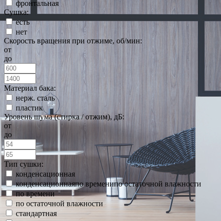
фронтальная
Сушка:
есть
нет
Скорость вращения при отжиме, об/мин:
от
до
Материал бака:
нерж. сталь
пластик
Уровень шума (стирка / отжим), дБ:
от
до
Тип сушки:
конденсационная
конденсационнаяпо временипо остаточной влажности
по времени
по остаточной влажности
стандартная