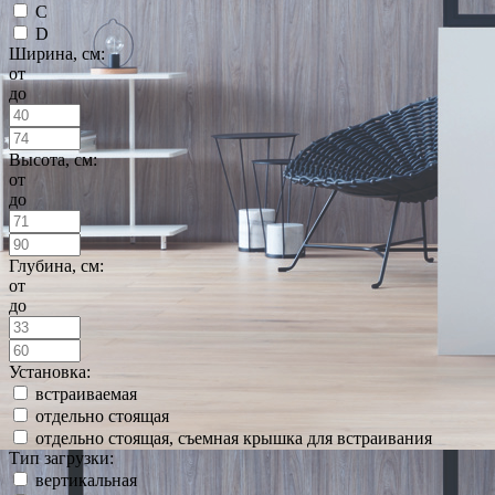
C
D
Ширина, см:
от
до
Высота, см:
от
до
Глубина, см:
от
до
Установка:
встраиваемая
отдельно стоящая
отдельно стоящая, съемная крышка для встраивания
Тип загрузки:
вертикальная