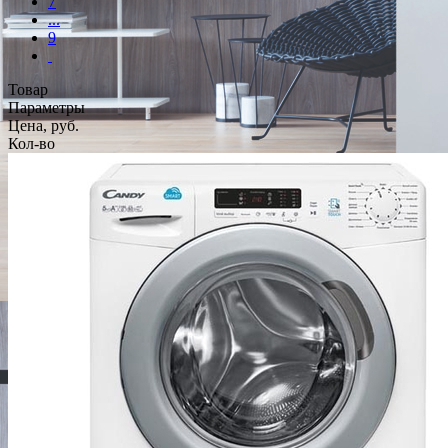
7
...
9
Товар
Параметры
Цена, руб.
Кол-во