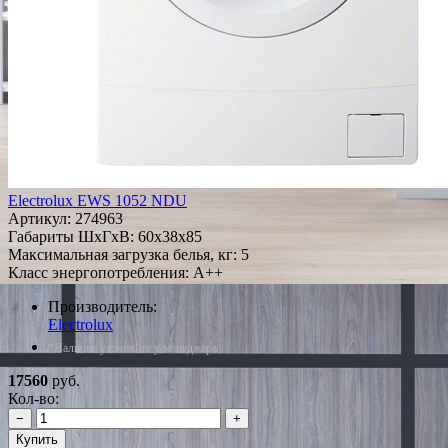
Electrolux EWS 1052 NDU
Артикул:
274963
Габариты ШxГxВ: 60x38x85
Максимальная загрузка белья, кг: 5
Класс энергопотребления: A++
Производитель:
Electrolux
*Наличие уточняйте у менеджера
17560
руб.
Кол-во:
−
+
Купить