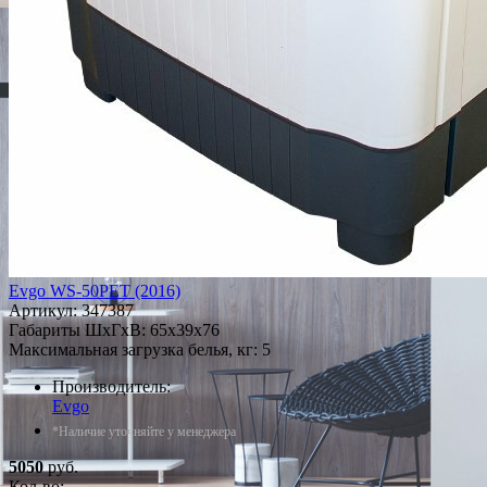
Evgo WS-50PET (2016)
Артикул:
347387
Габариты ШxГxВ: 65x39x76
Максимальная загрузка белья, кг: 5
Производитель:
Evgo
*Наличие уточняйте у менеджера
5050
руб.
Кол-во: