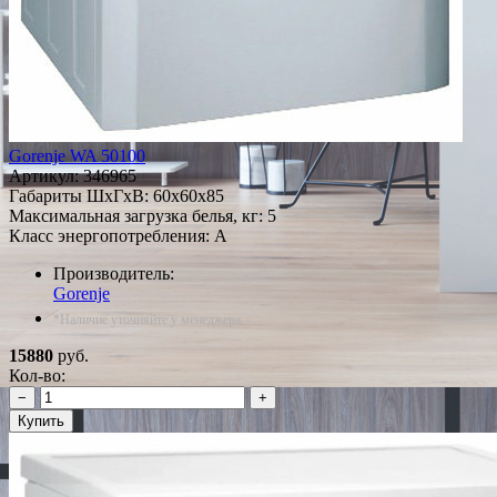
Gorenje WA 50100
Артикул:
346965
Габариты ШxГxВ: 60x60x85
Максимальная загрузка белья, кг: 5
Класс энергопотребления: A
Производитель:
Gorenje
*Наличие уточняйте у менеджера
15880
руб.
Кол-во:
−
+
Купить