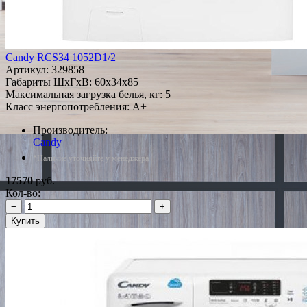
Candy RCS34 1052D1/2
Артикул:
329858
Габариты ШxГxВ: 60x34x85
Максимальная загрузка белья, кг: 5
Класс энергопотребления: A+
Производитель:
Candy
*Наличие уточняйте у менеджера
17570
руб.
Кол-во:
−
+
Купить