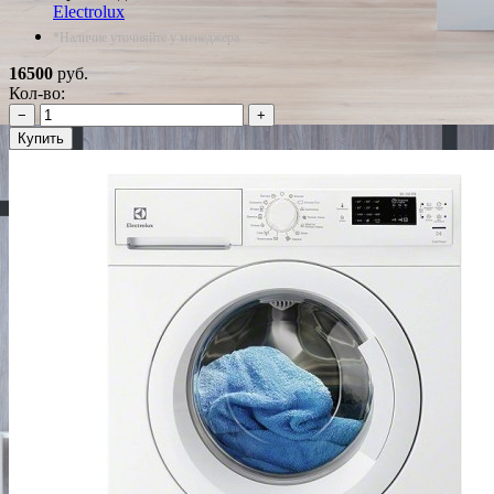
Electrolux
*Наличие уточняйте у менеджера
16500
руб.
Кол-во:
−
+
Купить