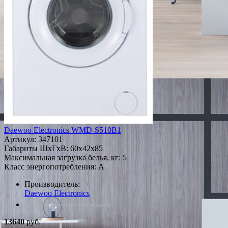
Daewoo Electronics WMD-S510B1
Артикул:
347101
Габариты ШxГxВ: 60x42x85
Максимальная загрузка белья, кг: 5
Класс энергопотребления: A
Производитель:
Daewoo Electronics
*Наличие уточняйте у менеджера
13640
руб.