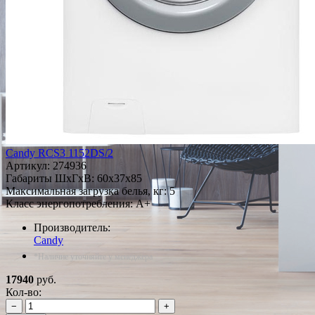
Candy RCS3 1152DS/2
Артикул:
274936
Габариты ШxГxВ: 60x37x85
Максимальная загрузка белья, кг: 5
Класс энергопотребления: A+
Производитель:
Candy
*Наличие уточняйте у менеджера
17940
руб.
Кол-во:
−
+