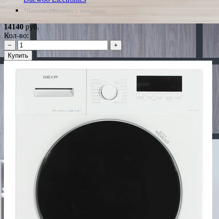
*Наличие уточняйте у менеджера
14140
руб.
Кол-во:
−
+
Купить