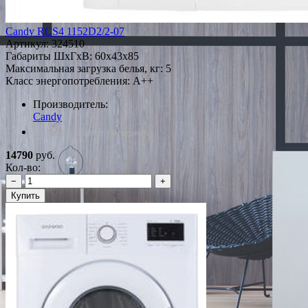
Candy RCS4 1152D2/2-07
Артикул:
324510
Габариты ШxГxВ: 60x43x85
Максимальная загрузка белья, кг: 5
Класс энергопотребления: A++
Производитель:
Candy
*Наличие уточняйте у менеджера
14790
руб.
Кол-во:
−
+
Купить