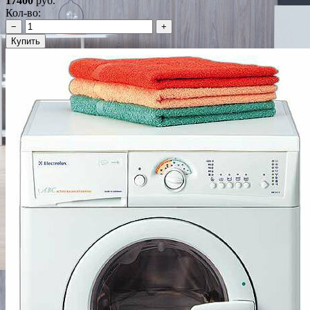
17400
руб.
Кол-во:
−
+
Купить