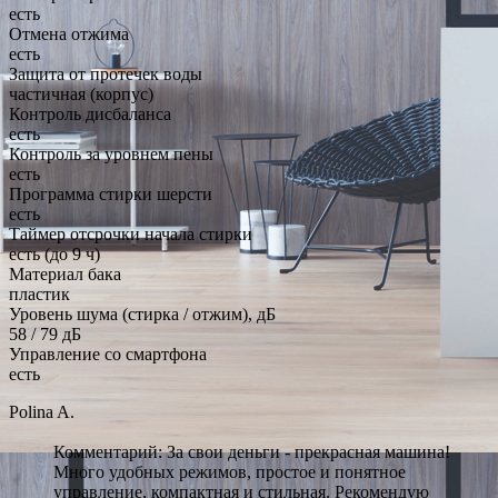
есть
Отмена отжима
есть
Защита от протечек воды
частичная (корпус)
Контроль дисбаланса
есть
Контроль за уровнем пены
есть
Программа стирки шерсти
есть
Таймер отсрочки начала стирки
есть (до 9 ч)
Материал бака
пластик
Уровень шума (стирка / отжим), дБ
58 / 79 дБ
Управление со смартфона
есть
Polina A.
Комментарий: За свои деньги - прекрасная машина!
Много удобных режимов, простое и понятное
управление, компактная и стильная. Рекомендую