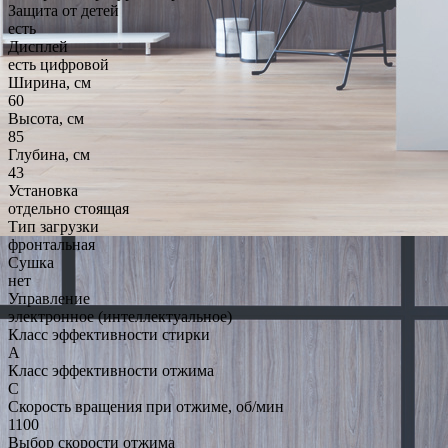
Защита от детей
есть
Дисплей
есть цифровой
Ширина, см
60
Высота, см
85
Глубина, см
43
Установка
отдельно стоящая
Тип загрузки
фронтальная
Сушка
нет
Управление
электронное (интеллектуальное)
Класс эффективности стирки
A
Класс эффективности отжима
C
Скорость вращения при отжиме, об/мин
1100
Выбор скорости отжима