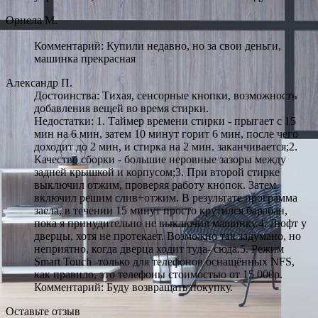
Орнела М.
Комментарий: Купили недавно, но за свои деньги,
машинка прекрасная
Александр П.
Достоинства: Тихая, сенсорные кнопки, возможность
добавления вещей во время стирки.
Недостатки: 1. Таймер времени стирки - прыгает с 15
мин на 6 мин, затем 10 минут горит 6 мин, после чего
доходит до 2 мин, и стирка на 2 мин. заканчивается;2.
Качество сборки - большие неровные зазоры между
задней крышкой и корпусом;3. При второй стирке
выключил отжим, проверяя работу кнопок. Затем
включил решим слив+отжим. В результате программа
заела, в течении 15 минут просто крутился барабан,
пока я принудительно не выключил машинку.4. Люфт у
дверцы, хотя не протекает. Возможно так задумано, но
неприятно, когда дверца ходит туда- сюда.5. Режим
Smart Touch -только для телефонов оснащённых NFS,
как правило, это телефоны стоимостью от 15 000р.
Комментарий: Буду возвращать покупку.
Оставьте отзыв