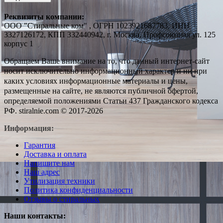
Реквизиты компании:
ООО "Стиральные ком" , ОГРН 1023921687783, ИНН
3327126172, КПП 332440942, г. Москва, Профсоюзная ул. 125
корпус 1
Обращаем Ваше внимание на то, что данный интернет-сайт
носит исключительно информационный характер и ни при
каких условиях информационные материалы и цены,
размещенные на сайте, не являются публичной офертой,
определяемой положениями Статьи 437 Гражданского кодекса
РФ. stiralnie.com © 2017-2026
Информация:
Гарантия
Доставка и оплата
Напишите нам
Наш адрес
Утилизация техники
Политика конфиденциальности
Отзывы о стиральных
Наши контакты: