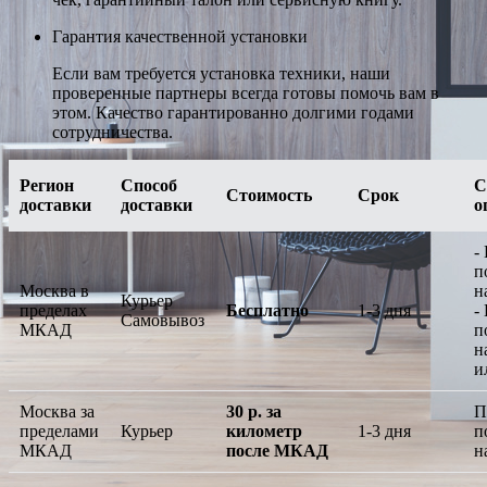
Гарантия качественной установки
Если вам требуется установка техники, наши
проверенные партнеры всегда готовы помочь вам в
этом. Качество гарантированно долгими годами
сотрудничества.
Регион
Способ
С
Стоимость
Срок
доставки
доставки
о
-
п
Москва в
н
Курьер
пределах
Бесплатно
1-3 дня
-
Самовывоз
МКАД
п
н
и
Москва за
30 р. за
П
пределами
Курьер
километр
1-3 дня
п
МКАД
после МКАД
н