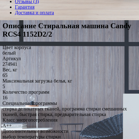
Отзывы (3)
Гарантия
Доставка и оплата
Описание Стиральная машина Candy
RCS4 1152D2/2
Цвет корпуса
белый
Артикул
274941
Вес, кг
65
Максимальная загрузка белья, кг
5
Количество программ
16
Специальные программы
стирка деликатных тканей, программа стирки смешанных
тканей, быстрая стирка, предварительная стирка
Класс энергопотребления
A++
Дополнительные возможности
выбор температуры стирки