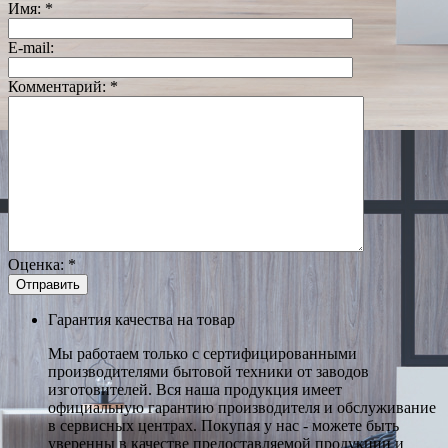
Имя:
*
E-mail:
Комментарий:
*
Оценка:
*
Гарантия качества на товар
Мы работаем только с сертифицированными
производителями бытовой техники от заводов
изготовителей. Вся наша продукция имеет
официальную гарантию производителя и обслуживание
в сервисных центрах. Покупая у нас - можете быть
уверенны в качестве предоставляемой продукции и