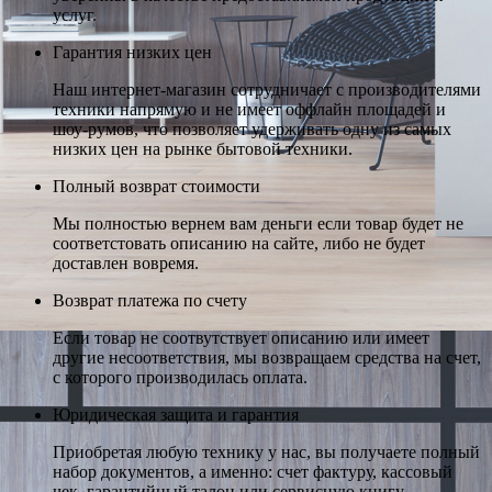
услуг.
Гарантия низких цен
Наш интернет-магазин сотрудничает с производителями
техники напрямую и не имеет оффлайн площадей и
шоу-румов, что позволяет удерживать одну из самых
низких цен на рынке бытовой техники.
Полный возврат стоимости
Мы полностью вернем вам деньги если товар будет не
соответстовать описанию на сайте, либо не будет
доставлен вовремя.
Возврат платежа по счету
Если товар не соотвутствует описанию или имеет
другие несоответствия, мы возвращаем средства на счет,
с которого производилась оплата.
Юридическая защита и гарантия
Приобретая любую технику у нас, вы получаете полный
набор документов, а именно: счет фактуру, кассовый
чек, гарантийный талон или сервисную книгу.