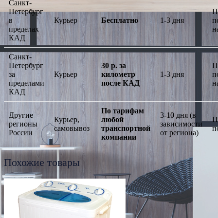
Санкт-
Петербург
П
в
Курьер
Бесплатно
1-3 дня
п
пределах
н
КАД
Санкт-
Петербург
30 р. за
П
за
Курьер
километр
1-3 дня
п
пределами
после КАД
н
КАД
По тарифам
Другие
3-10 дня (в
Курьер,
любой
П
регионы
зависимости
самовывоз
транспортной
п
России
от региона)
компании
Похожие товары