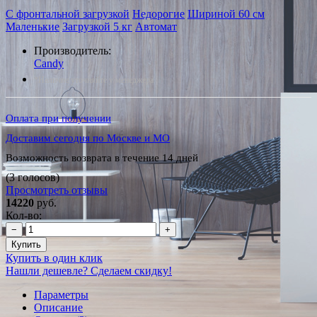
С фронтальной загрузкой
Недорогие
Шириной 60 см
Маленькие
Загрузкой 5 кг
Автомат
Производитель:
Candy
*Наличие уточняйте у менеджера
Оплата при получении
Доставим сегодня по Москве и МО
Возможность возврата в течение 14 дней
(3 голосов)
Просмотреть отзывы
14220
руб.
Кол-во:
−
+
Купить
Купить в один клик
Нашли дешевле? Сделаем скидку!
Параметры
Описание