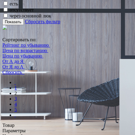
есть
отсутствует
через основной люк
Сбросить фильтр
Показать
Сортировать по:
Рейтинг по убыванию
Цена по возрастанию
Цена по убыванию
От А до Я
От Я до А
Сбросить
1
2
3
4
5
Товар
Параметры