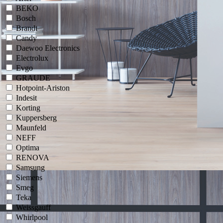
BEKO
Bosch
Brandt
Candy
Daewoo Electronics
Electrolux
Evgo
GRAUDE
Hotpoint-Ariston
Indesit
Korting
Kuppersberg
Maunfeld
NEFF
Optima
RENOVA
Samsung
Siemens
Smeg
Teka
Weissgauff
Whirlpool