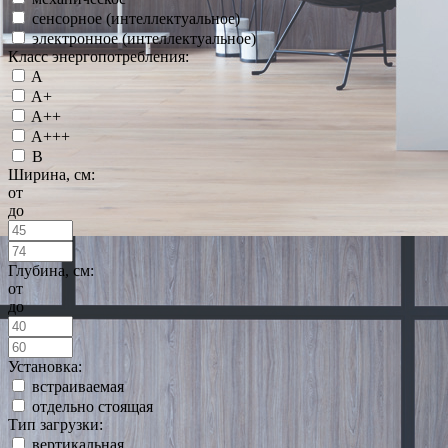
сенсорное (интеллектуальное)
электронное (интеллектуальное)
Класс энергопотребления:
A
A+
A++
A+++
B
Ширина, см:
от
до
Глубина, см:
от
до
Установка:
встраиваемая
отдельно стоящая
Тип загрузки:
вертикальная