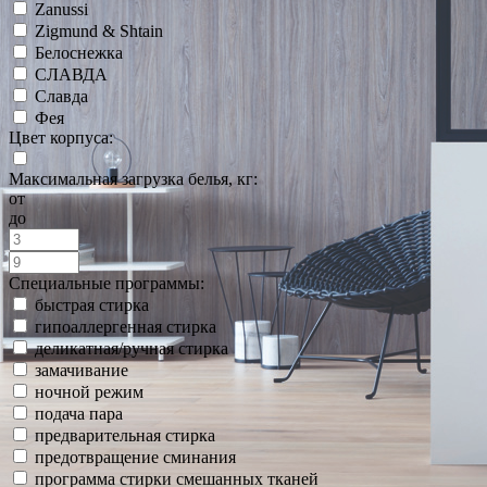
Zanussi
Zigmund & Shtain
Белоснежка
СЛАВДА
Славда
Фея
Цвет корпуса:
Максимальная загрузка белья, кг:
от
до
Специальные программы:
быстрая стирка
гипоаллергенная стирка
деликатная/ручная стирка
замачивание
ночной режим
подача пара
предварительная стирка
предотвращение сминания
программа стирки смешанных тканей