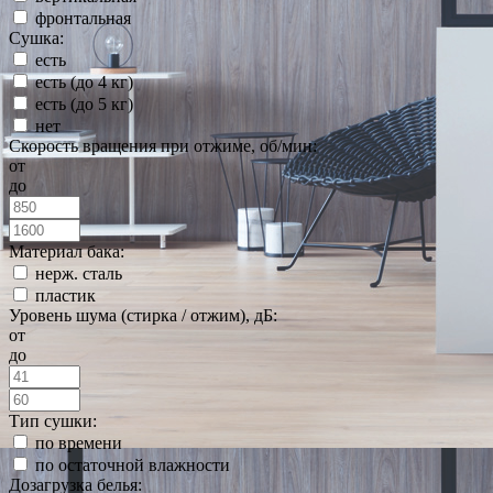
фронтальная
Сушка:
есть
есть (до 4 кг)
есть (до 5 кг)
нет
Скорость вращения при отжиме, об/мин:
от
до
Материал бака:
нерж. сталь
пластик
Уровень шума (стирка / отжим), дБ:
от
до
Тип сушки:
по времени
по остаточной влажности
Дозагрузка белья: