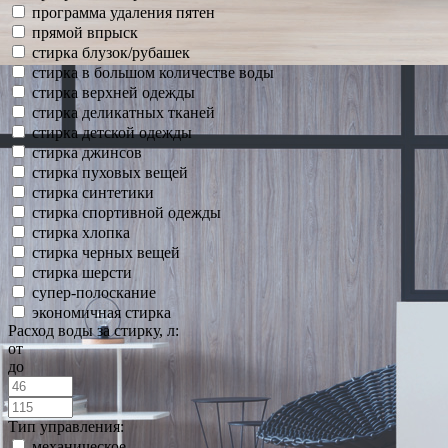
программа удаления пятен
прямой впрыск
стирка блузок/рубашек
стирка в большом количестве воды
стирка верхней одежды
стирка деликатных тканей
стирка детской одежды
стирка джинсов
стирка пуховых вещей
стирка синтетики
стирка спортивной одежды
стирка хлопка
стирка черных вещей
стирка шерсти
супер-полоскание
экономичная стирка
Расход воды за стирку, л:
от
до
Тип управления:
механическое