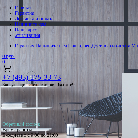
Главная
Гарантия
Доставка и оплата
Напишите нам
Наш адрес
Утилизация
Гарантия
Напишите нам
Наш адрес
Доставка и оплата
Ут
0
руб.
0
+7 (495) 175-33-73
Консультация специалистов. Звоните!
Обратный звонок
Время работы:
Ежедневно с 9:00 до 21:00