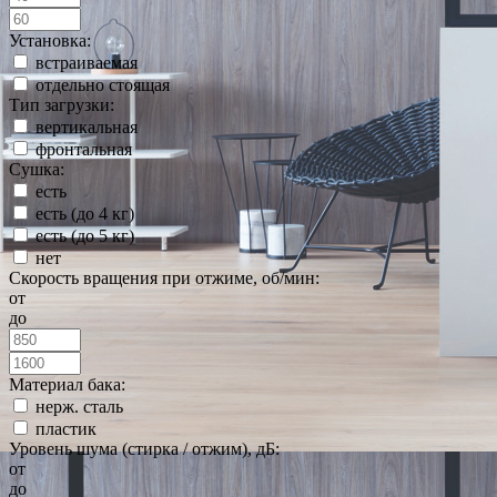
Установка:
встраиваемая
отдельно стоящая
Тип загрузки:
вертикальная
фронтальная
Сушка:
есть
есть (до 4 кг)
есть (до 5 кг)
нет
Скорость вращения при отжиме, об/мин:
от
до
Материал бака:
нерж. сталь
пластик
Уровень шума (стирка / отжим), дБ:
от
до