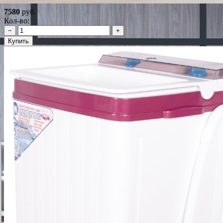
7580
руб.
Кол-во:
−
+
Купить