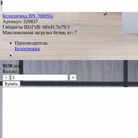
Белоснежка BN 7000SG
Артикул:
329837
Габариты ШxГxВ: 68x41.5x79.5
Максимальная загрузка белья, кг: 7
Производитель:
Белоснежка
*Наличие уточняйте у менеджера
9150
руб.
Кол-во:
−
+
Купить