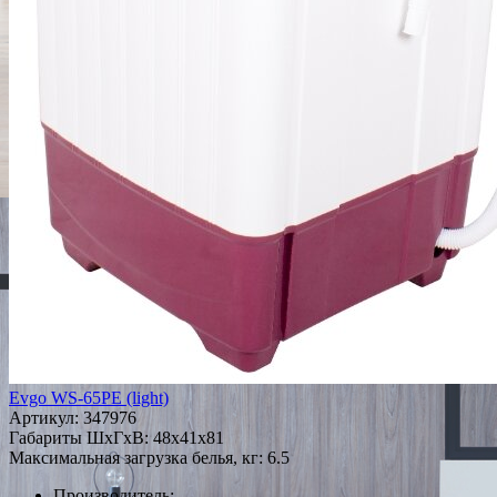
Evgo WS-65PE (light)
Артикул:
347976
Габариты ШxГxВ: 48x41x81
Максимальная загрузка белья, кг: 6.5
Производитель: