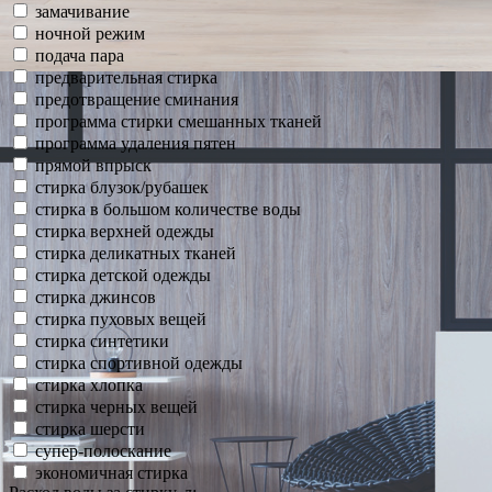
замачивание
ночной режим
подача пара
предварительная стирка
предотвращение сминания
программа стирки смешанных тканей
программа удаления пятен
прямой впрыск
стирка блузок/рубашек
стирка в большом количестве воды
стирка верхней одежды
стирка деликатных тканей
стирка детской одежды
стирка джинсов
стирка пуховых вещей
стирка синтетики
стирка спортивной одежды
стирка хлопка
стирка черных вещей
стирка шерсти
супер-полоскание
экономичная стирка