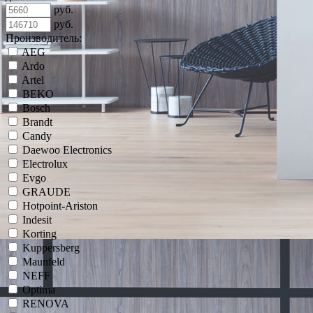
руб.
руб.
Производитель:
AEG
Ardo
Artel
BEKO
Bosch
Brandt
Candy
Daewoo Electronics
Electrolux
Evgo
GRAUDE
Hotpoint-Ariston
Indesit
Korting
Kuppersberg
Maunfeld
NEFF
Optima
RENOVA