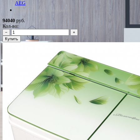
AEG
*Наличие уточняйте у менеджера
94040
руб.
Кол-во:
−
+
Купить