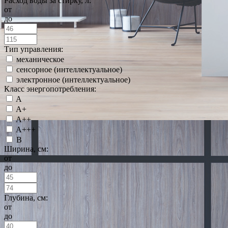
Расход воды за стирку, л:
от
до
Тип управления:
механическое
сенсорное (интеллектуальное)
электронное (интеллектуальное)
Класс энергопотребления:
A
A+
A++
A+++
B
Ширина, см:
от
до
Глубина, см:
от
до