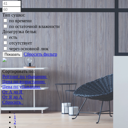
Тип сушки:
по времени
по остаточной влажности
Дозагрузка белья:
есть
отсутствует
через основной люк
Сбросить фильтр
Показать
Сортировать по:
Рейтинг по убыванию
Цена по возрастанию
Цена по убыванию
От А до Я
От Я до А
Сбросить
1
2
3