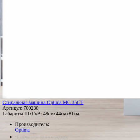
Стиральная машина Optima MC 35CT
Артикул:
700230
Габариты ШxГxВ: 48смx44смx81см
Производитель:
Optima
*Наличие уточняйте у менеджера