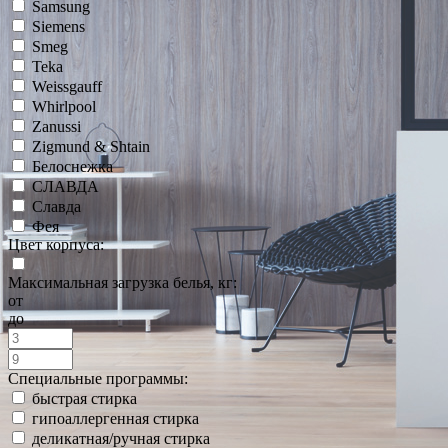
Samsung
Siemens
Smeg
Teka
Weissgauff
Whirlpool
Zanussi
Zigmund & Shtain
Белоснежка
СЛАВДА
Славда
Фея
Цвет корпуса:
Максимальная загрузка белья, кг:
от
до
Специальные программы:
быстрая стирка
гипоаллергенная стирка
деликатная/ручная стирка