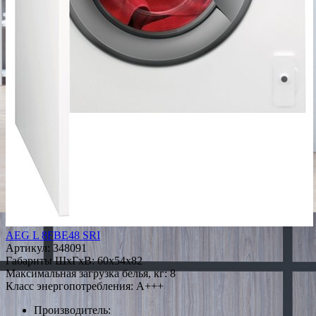
AEG L 8FBE48 SRI
Артикул:
348091
Габариты ШxГxВ: 60x54x82
Максимальная загрузка белья, кг: 8
Класс энергопотребления: A+++
Производитель: