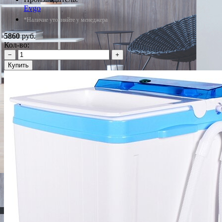
Evgo
*Наличие уточняйте у менеджера
5860
руб.
Кол-во:
−
+
Купить