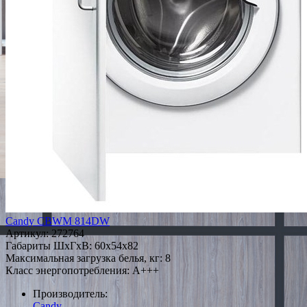
Candy CBWM 814DW
Артикул:
272764
Габариты ШxГxВ: 60x54x82
Максимальная загрузка белья, кг: 8
Класс энергопотребления: A+++
Производитель:
Candy