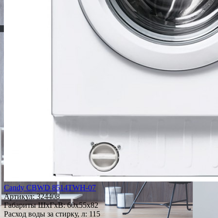
Candy CBWD 8514TWH-07
Артикул:
324408
Габариты ШxГxВ: 60x55x82
Расход воды за стирку, л: 115