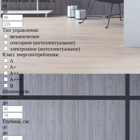
Расход воды за стирку, л:
от
до
Тип управления:
механическое
сенсорное (интеллектуальное)
электронное (интеллектуальное)
Класс энергопотребления:
A
A+
A++
A+++
B
Ширина, см:
от
до
Глубина, см:
от
до