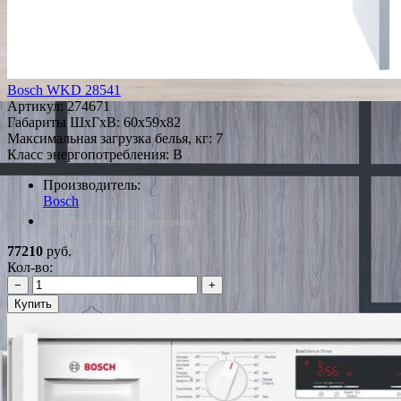
Bosch WKD 28541
Артикул:
274671
Габариты ШxГxВ: 60x59x82
Максимальная загрузка белья, кг: 7
Класс энергопотребления: B
Производитель:
Bosch
*Наличие уточняйте у менеджера
77210
руб.
Кол-во:
−
+
Купить