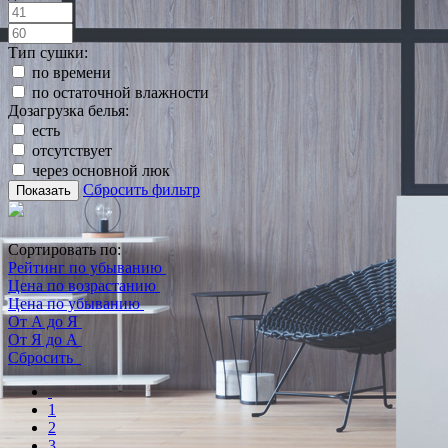
Тип сушки:
по времени
по остаточной влажности
Дозагрузка белья:
есть
отсутствует
через основной люк
Сбросить фильтр
Показать
Сортировать по:
Рейтинг по убыванию
Цена по возрастанию
Цена по убыванию
От А до Я
От Я до А
Сбросить
1
2
3