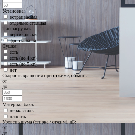
Установка:
встраиваемая
отдельно стоящая
Тип загрузки:
вертикальная
фронтальная
Сушка:
есть
есть (до 4 кг)
есть (до 5 кг)
нет
Скорость вращения при отжиме, об/мин:
от
до
Материал бака:
нерж. сталь
пластик
Уровень шума (стирка / отжим), дБ:
от
до