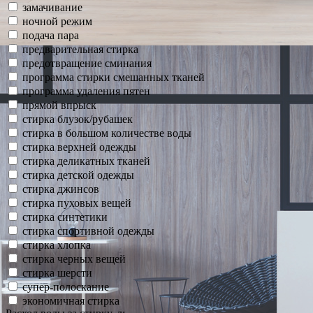
замачивание
ночной режим
подача пара
предварительная стирка
предотвращение сминания
программа стирки смешанных тканей
программа удаления пятен
прямой впрыск
стирка блузок/рубашек
стирка в большом количестве воды
стирка верхней одежды
стирка деликатных тканей
стирка детской одежды
стирка джинсов
стирка пуховых вещей
стирка синтетики
стирка спортивной одежды
стирка хлопка
стирка черных вещей
стирка шерсти
супер-полоскание
экономичная стирка