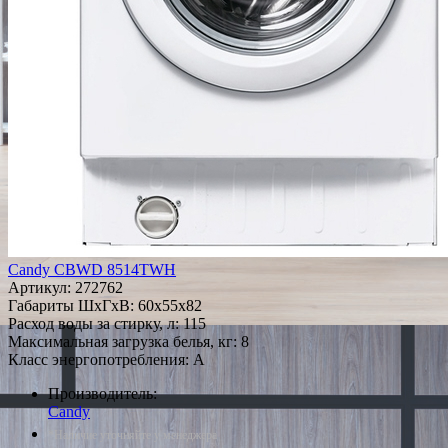
Candy CBWD 8514TWH
Артикул:
272762
Габариты ШxГxВ: 60x55x82
Расход воды за стирку, л: 115
Максимальная загрузка белья, кг: 8
Класс энергопотребления: A
Производитель:
Candy
*Наличие уточняйте у менеджера