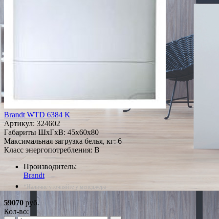
Brandt WTD 6384 K
Артикул:
324602
Габариты ШxГxВ: 45x60x80
Максимальная загрузка белья, кг: 6
Класс энергопотребления: B
Производитель:
Brandt
*Наличие уточняйте у менеджера
59070
руб.
Кол-во: