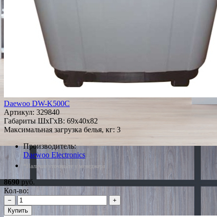
Daewoo DW-K500C
Артикул:
329840
Габариты ШxГxВ: 69x40x82
Максимальная загрузка белья, кг: 3
Производитель:
Daewoo Electronics
*Наличие уточняйте у менеджера
8690
руб.
Кол-во:
−
+
Купить