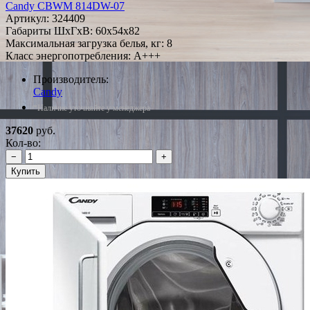
Candy CBWM 814DW-07
Артикул:
324409
Габариты ШxГxВ: 60x54x82
Максимальная загрузка белья, кг: 8
Класс энергопотребления: A+++
Производитель:
Candy
*Наличие уточняйте у менеджера
37620
руб.
Кол-во:
−
+
Купить