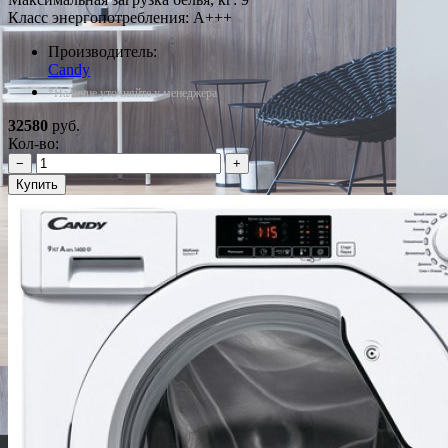
Класс энергопотребления: A+++
Производитель:
Candy
*Наличие уточняйте у менеджера
32580
руб.
Кол-во:
−
+
Купить