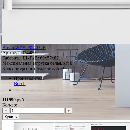
Bosch WIW 28540 OE
Артикул:
324480
Габариты ШxГxВ: 60x57x82
Максимальная загрузка белья, кг: 8
Класс энергопотребления: A+++
Производитель:
Bosch
*Наличие уточняйте у менеджера
111990
руб.
Кол-во:
−
+
Купить