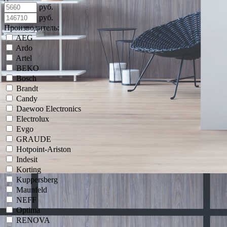
руб.
руб.
Производитель:
AEG
Ardo
Artel
BEKO
Bosch
Brandt
Candy
Daewoo Electronics
Electrolux
Evgo
GRAUDE
Hotpoint-Ariston
Indesit
Korting
Kuppersberg
Maunfeld
NEFF
Optima
RENOVA