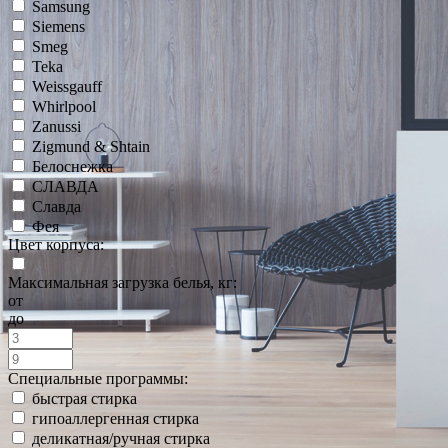
Samsung
Siemens
Smeg
Teka
Weissgauff
Whirlpool
Zanussi
Zigmund & Shtain
Белоснежка
СЛАВДА
Славда
Фея
Цвет корпуса:
Максимальная загрузка белья, кг:
от
до
Специальные программы:
быстрая стирка
гипоаллергенная стирка
деликатная/ручная стирка