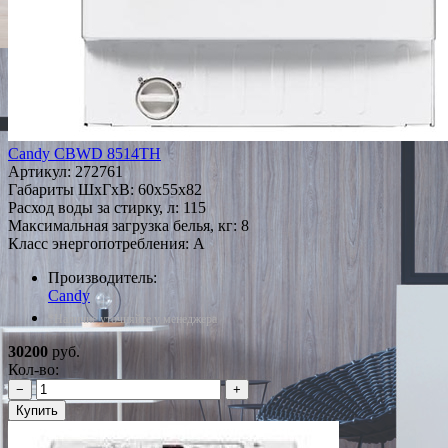
Candy CBWD 8514TH
Артикул:
272761
Габариты ШxГxВ: 60x55x82
Расход воды за стирку, л: 115
Максимальная загрузка белья, кг: 8
Класс энергопотребления: A
Производитель:
Candy
*Наличие уточняйте у менеджера
30200
руб.
Кол-во:
−
+
Купить