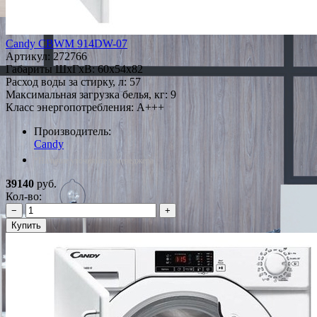
Candy CBWM 914DW-07
Артикул:
272766
Габариты ШxГxВ: 60x54x82
Расход воды за стирку, л: 57
Максимальная загрузка белья, кг: 9
Класс энергопотребления: A+++
Производитель:
Candy
*Наличие уточняйте у менеджера
39140
руб.
Кол-во:
−
+
Купить