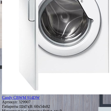
Candy CBWM 914DW
Артикул:
329907
Габариты ШxГxВ: 60x54x82
Максимальная загрузка белья, кг: 9