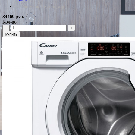
*Наличие уточняйте у менеджера
34460
руб.
Кол-во:
−
+
Купить