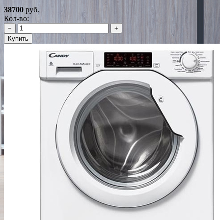
38700
руб.
Кол-во:
−
+
Купить