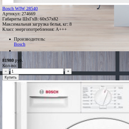
Bosch WIW 28540
Артикул:
274669
Габариты ШxГxВ: 60x57x82
Максимальная загрузка белья, кг: 8
Класс энергопотребления: A+++
Производитель:
Bosch
*Наличие уточняйте у менеджера
81980
руб.
Кол-во:
−
+
Купить