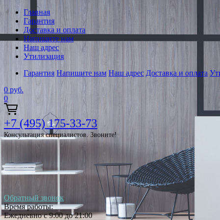
Главная
Гарантия
Доставка и оплата
Напишите нам
Наш адрес
Утилизация
Гарантия
Напишите нам
Наш адрес
Доставка и оплата
Ут
0
руб.
0
+7 (495) 175-33-73
Консультация специалистов. Звоните!
Обратный звонок
Время работы:
Ежедневно с 9:00 до 21:00