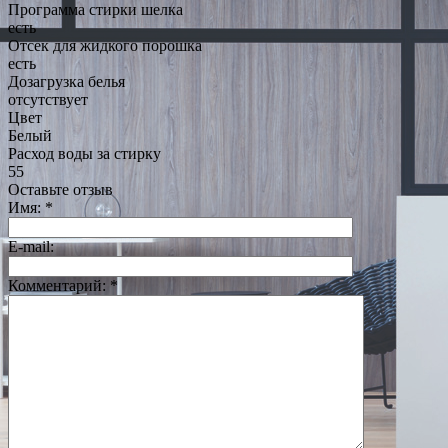
Программа стирки шелка
есть
Отсек для жидкого порошка
есть
Дозагрузка белья
отсутствует
Цвет
Белый
Расход воды за стирку
55
Оставьте отзыв
Имя:
*
E-mail:
Комментарий:
*