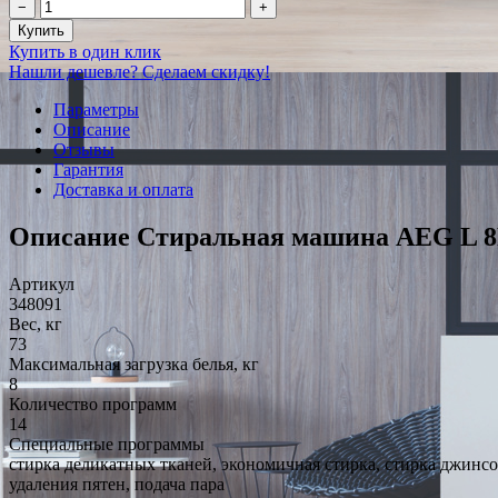
−
+
Купить
Купить в один клик
Нашли дешевле? Сделаем скидку!
Параметры
Описание
Отзывы
Гарантия
Доставка и оплата
Описание Стиральная машина AEG L 8
Артикул
348091
Вес, кг
73
Максимальная загрузка белья, кг
8
Количество программ
14
Специальные программы
стирка деликатных тканей, экономичная стирка, стирка джинсо
удаления пятен, подача пара