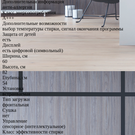
Дополнительная информация
анти-аллергия
Класс энергопотребления
A+++
Дополнительные возможности
выбор температуры стирки, сигнал окончания программы
Защита от детей
есть
Дисплей
есть цифровой (символьный)
Ширина, см
60
Высота, см
82
Глубина, см
54
Установка
встраиваемая
Тип загрузки
фронтальная
Сушка
нет
Управление
сенсорное (интеллектуальное)
Класс эффективности стирки