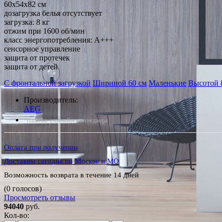
60x54x82 см
дозагрузка белья отсутствует
загрузка: 8 кг
отжим при 1600 об/мин
класс энергопотребления: A+++
сенсорное управление
защита от протечек
защита от детей
С фронтальной загрузкой
Шириной 60 см
Маленькие
Высотой 
Производитель:
AEG
*Наличие уточняйте у менеджера
Оплата при получении
Доставим сегодня по Москве и МО
Возможность возврата в течение 14 дней
(0 голосов)
Просмотреть отзывы
94040
руб.
Кол-во: