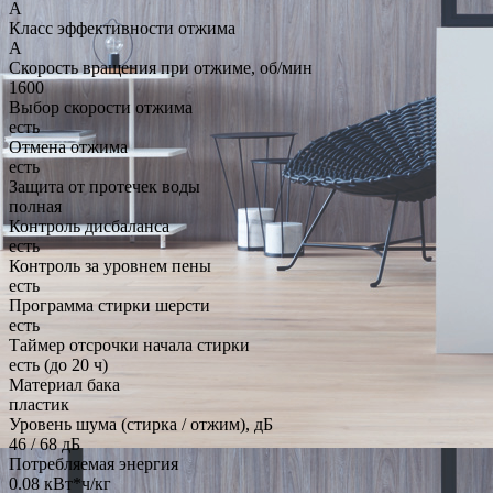
A
Класс эффективности отжима
A
Скорость вращения при отжиме, об/мин
1600
Выбор скорости отжима
есть
Отмена отжима
есть
Защита от протечек воды
полная
Контроль дисбаланса
есть
Контроль за уровнем пены
есть
Программа стирки шерсти
есть
Таймер отсрочки начала стирки
есть (до 20 ч)
Материал бака
пластик
Уровень шума (стирка / отжим), дБ
46 / 68 дБ
Потребляемая энергия
0.08 кВт*ч/кг