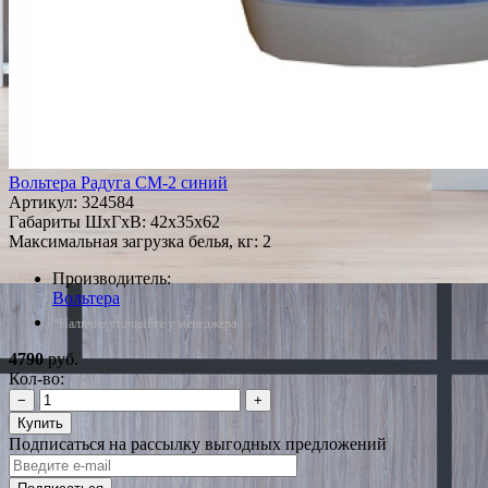
Вольтера Радуга СМ-2 синий
Артикул:
324584
Габариты ШxГxВ: 42x35x62
Максимальная загрузка белья, кг: 2
Производитель:
Вольтера
*Наличие уточняйте у менеджера
4790
руб.
Кол-во:
−
+
Купить
Подписаться на рассылку выгодных предложений