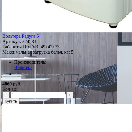
Вольтера Радуга 5
Артикул:
324583
Габариты ШxГxВ: 49x42x73
Максимальная загрузка белья, кг: 5
Производитель:
Вольтера
*Наличие уточняйте у менеджера
4860
руб.
Кол-во:
−
+
Купить