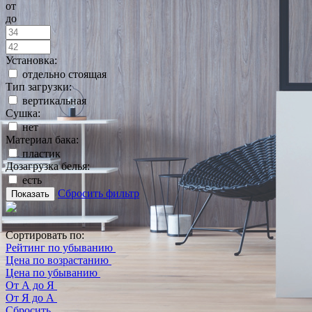
от
до
Установка:
отдельно стоящая
Тип загрузки:
вертикальная
Сушка:
нет
Материал бака:
пластик
Дозагрузка белья:
есть
Сбросить фильтр
Показать
Сортировать по:
Рейтинг по убыванию
Цена по возрастанию
Цена по убыванию
От А до Я
От Я до А
Сбросить