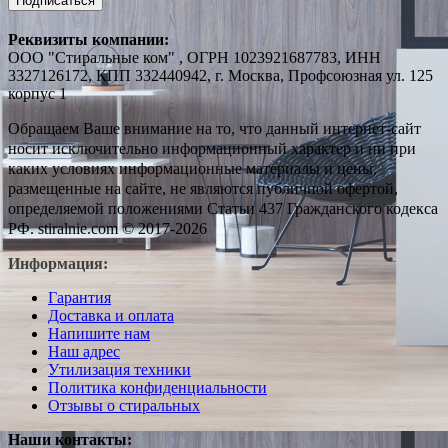
Подписаться
Реквизиты компании:
ООО "Стиральные ком" , ОГРН 1023921687783, ИНН
3327126172, КПП 332440942, г. Москва, Профсоюзная ул. 125
корпус 1
Обращаем Ваше внимание на то, что данный интернет-сайт
носит исключительно информационный характер и ни при
каких условиях информационные материалы и цены,
размещенные на сайте, не являются публичной офертой,
определяемой положениями Статьи 437 Гражданского кодекса
РФ. stiralnie.com © 2017-2026
Информация:
Гарантия
Доставка и оплата
Напишите нам
Наш адрес
Утилизация техники
Политика конфиденциальности
Отзывы о стиральных
Наши контакты: