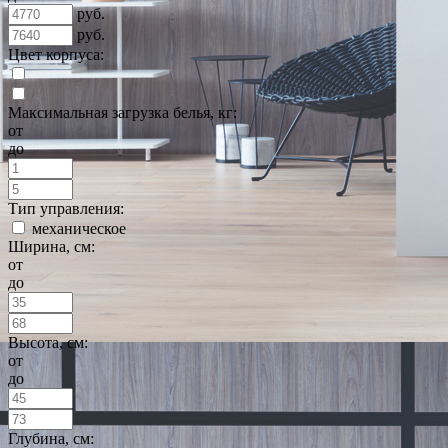
руб.
руб.
Цвет корпуса:
Максимальная загрузка белья, кг:
от
до
Тип управления:
механическое
Ширина, см:
от
до
Высота, см:
от
до
Глубина, см: