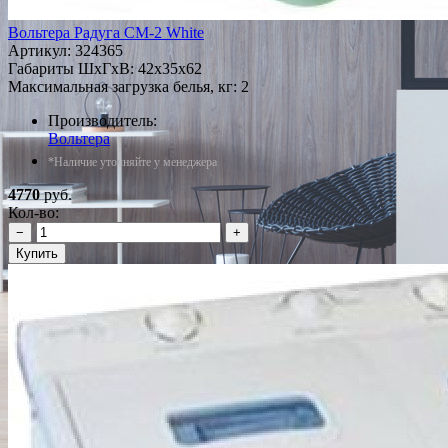
Вольтера Радуга СМ-2 White
Артикул:
324365
Габариты ШxГxВ: 42x35x62
Максимальная загрузка белья, кг: 2
Производитель:
Вольтера
*Наличие уточняйте у менеджера
4770
руб.
Кол-во:
−
+
Купить