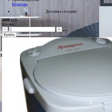
Вольтера
Доставка сегодня!
4800
руб.
Кол-во:
−
+
Купить