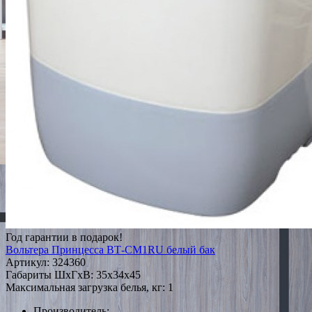
Год гарантии в подарок!
Вольтера Принцесса ВТ-СМ1RU белый бак
Артикул:
324360
Габариты ШxГxВ: 35x34x45
Максимальная загрузка белья, кг: 1
Производитель: