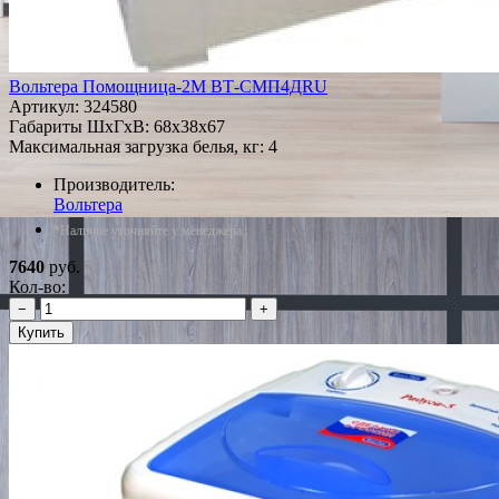
Вольтера Помощница-2М ВТ-СМП4ДRU
Артикул:
324580
Габариты ШxГxВ: 68x38x67
Максимальная загрузка белья, кг: 4
Производитель:
Вольтера
*Наличие уточняйте у менеджера
7640
руб.
Кол-во:
−
+
Купить