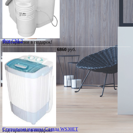
Фея СМ-2
Год гарантии в подарок!
6860
руб.
Стиральная машина Славда WS30ET
Год гарантии в подарок!