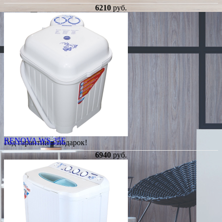
6210
руб.
RENOVA WS-35E
Год гарантии в подарок!
6940
руб.