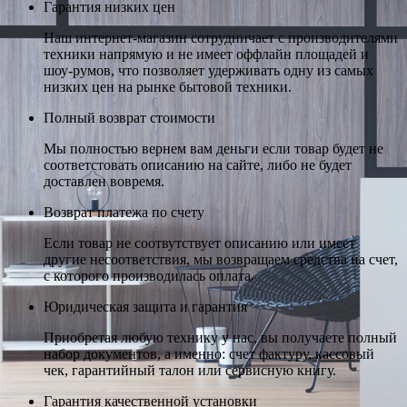
Гарантия низких цен
Наш интернет-магазин сотрудничает с производителями
техники напрямую и не имеет оффлайн площадей и
шоу-румов, что позволяет удерживать одну из самых
низких цен на рынке бытовой техники.
Полный возврат стоимости
Мы полностью вернем вам деньги если товар будет не
соответстовать описанию на сайте, либо не будет
доставлен вовремя.
Возврат платежа по счету
Если товар не соотвутствует описанию или имеет
другие несоответствия, мы возвращаем средства на счет,
с которого производилась оплата.
Юридическая защита и гарантия
Приобретая любую технику у нас, вы получаете полный
набор документов, а именно: счет фактуру, кассовый
чек, гарантийный талон или сервисную книгу.
Гарантия качественной установки