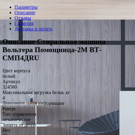
Параметры
Описание
Отзывы
Гарантия
Доставка и оплата
Описание Стиральная машина
Вольтера Помощница-2М ВТ-
СМП4ДRU
Цвет корпуса
белый
Артикул
324580
Максимальная загрузка белья, кг
4
Дополнительная информация
Реверс
Тип управления
механическое
Защита от детей
Нет