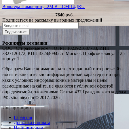
Вольтера Помощница-2М ВТ-СМП4ДRU
7640
руб.
Подписаться на рассылку выгодных предложений
Подписаться
Реквизиты компании:
ООО "Стиральные ком" , ОГРН 1023921687783, ИНН
3327126172, КПП 332440942, г. Москва, Профсоюзная ул. 125
корпус 1
Обращаем Ваше внимание на то, что данный интернет-сайт
носит исключительно информационный характер и ни при
каких условиях информационные материалы и цены,
размещенные на сайте, не являются публичной офертой,
определяемой положениями Статьи 437 Гражданского кодекса
РФ. stiralnie.com © 2017-2026
Информация:
Гарантия
Доставка и оплата
Напишите нам