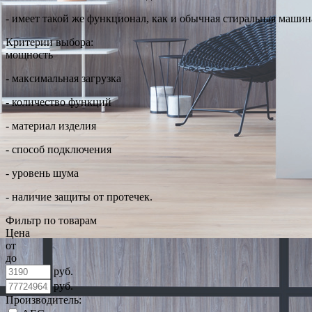
- имеет такой же функционал, как и обычная стиральная машин
Критерии выбора:
мощность
- максимальная загрузка
- количество функций
- материал изделия
- способ подключения
- уровень шума
- наличие защиты от протечек.
Фильтр по товарам
Цена
от
до
руб.
руб.
Производитель: