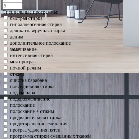
Специальные программы:
быстрая стирка
гипоаллергенная стирка
деликатная/ручная стирка
деним
дополнительное полоскание
замачивание
интенсивная стирка
моя програа
ночной режим
отжим
очистка барабана
повседневная стирка
подача пара
подкрахмаливание
полоскание
полоскание + отжим
предварительная стирка
предотвращение сминания
програа удаления пятен
программа стирки смешанных тканей