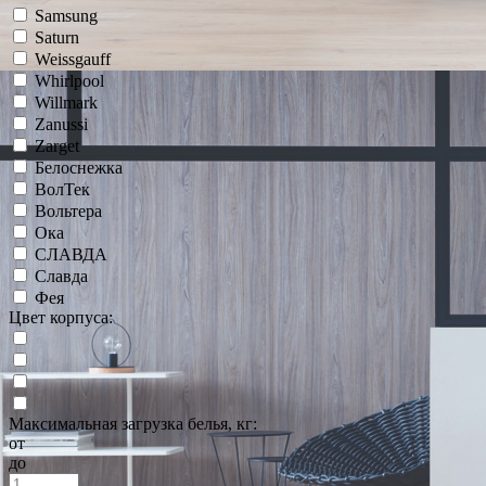
Samsung
Saturn
Weissgauff
Whirlpool
Willmark
Zanussi
Zarget
Белоснежка
ВолТек
Вольтера
Ока
СЛАВДА
Славда
Фея
Цвет корпуса:
Максимальная загрузка белья, кг:
от
до