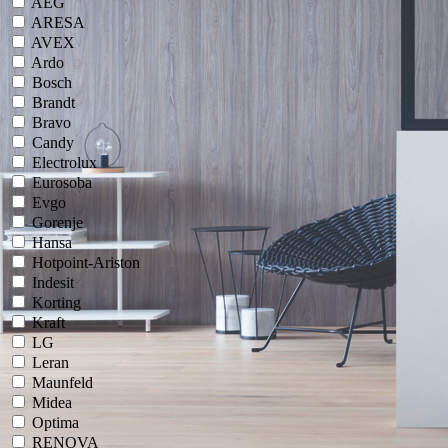
AEG
ARESA
AVEX
Ardo
Bosch
Brandt
Bravo
Candy
Electrolux
Eurosoba
Evgo
Gorenje
Hansa
Hotpoint-Ariston
Indesit
Korting
Kraft
LG
Leran
Maunfeld
Midea
Optima
RENOVA