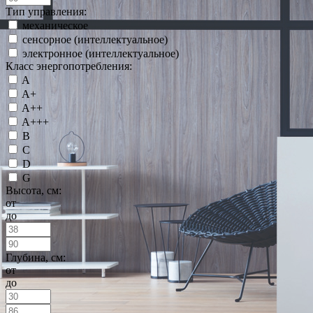
Тип управления:
механическое
сенсорное (интеллектуальное)
электронное (интеллектуальное)
Класс энергопотребления:
A
A+
A++
A+++
B
C
D
G
Высота, см:
от
до
Глубина, см:
от
до