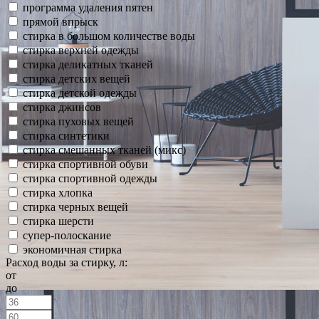
программа удаления пятен
прямой впрыск
стирка в большом количестве воды
стирка верхней одежды
стирка деликатных тканей
стирка детских вещей
стирка детской одежды
стирка джинсов
стирка пуховых вещей
стирка синтетики
стирка смешанных тканей (микс)
стирка спортивной обуви
стирка спортивной одежды
стирка хлопка
стирка черных вещей
стирка шерсти
супер-полоскание
экономичная стирка
Расход воды за стирку, л:
от
до