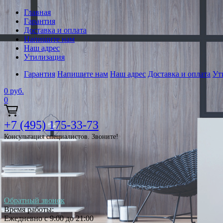
Главная
Гарантия
Доставка и оплата
Напишите нам
Наш адрес
Утилизация
Гарантия
Напишите нам
Наш адрес
Доставка и оплата
Ут
0
руб.
0
+7 (495) 175-33-73
Консультация специалистов. Звоните!
Обратный звонок
Время работы:
Ежедневно с 9:00 до 21:00