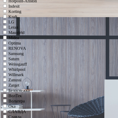
Hotpoint-Ariston
Indesit
Korting
Kraft
LG
Leran
Maunfeld
Midea
Optima
RENOVA
Samsung
Saturn
Weissgauff
Whirlpool
Willmark
Zanussi
Zarget
Белоснежка
ВолТек
Вольтера
Ока
СЛАВДА
Славда