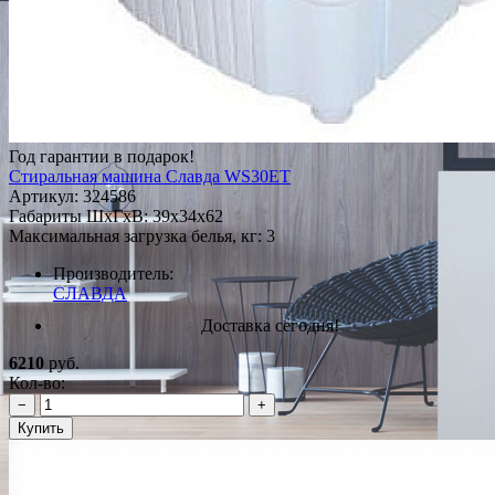
Год гарантии в подарок!
Стиральная машина Славда WS30ET
Артикул:
324586
Габариты ШxГxВ: 39x34x62
Максимальная загрузка белья, кг: 3
Производитель:
СЛАВДА
Доставка сегодня!
6210
руб.
Кол-во:
−
+
Купить