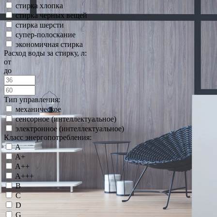
стирка хлопка
стирка черных вещей
стирка шерсти
супер-полоскание
экономичная стирка
Расход воды за стирку, л:
от
до
Тип управления:
механическое
сенсорное (интеллектуальное)
электронное (интеллектуальное)
Класс энергопотребления:
A
A+
A++
A+++
B
C
D
G