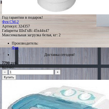
Год гарантии в подарок!
Фея СМ-2
Артикул:
324357
Габариты ШxГxВ: 45x44x47
Максимальная загрузка белья, кг: 2
Производитель:
Фея
Доставка сегодня!
7790
руб.
Кол-во:
−
+
Купить