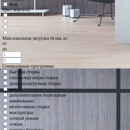
Фея
Цвет корпуса:
Максимальная загрузка белья, кг:
от
до
Специальные программы:
быстрая стирка
гипоаллергенная стирка
деликатная/ручная стирка
деним
дополнительное полоскание
замачивание
интенсивная стирка
моя програа
ночной режим
отжим
очистка барабана