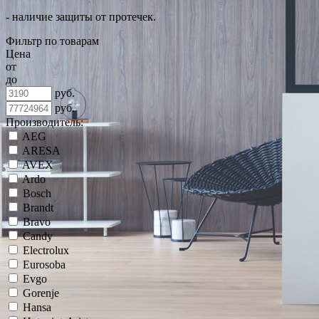
- наличие защиты от протечек.
Фильтр по товарам
Цена
от
до
руб.
руб.
Производитель:
AEG
ARESA
AVEX
Ardo
Bosch
Brandt
Bravo
Candy
Electrolux
Eurosoba
Evgo
Gorenje
Hansa