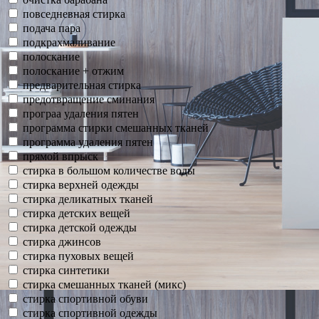
повседневная стирка
подача пара
подкрахмаливание
полоскание
полоскание + отжим
предварительная стирка
предотвращение сминания
програа удаления пятен
программа стирки смешанных тканей
программа удаления пятен
прямой впрыск
стирка в большом количестве воды
стирка верхней одежды
стирка деликатных тканей
стирка детских вещей
стирка детской одежды
стирка джинсов
стирка пуховых вещей
стирка синтетики
стирка смешанных тканей (микс)
стирка спортивной обуви
стирка спортивной одежды