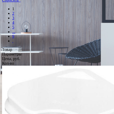
Сбросить
1
2
3
4
5
...
9
Товар
Параметры
Цена, руб.
Кол-во