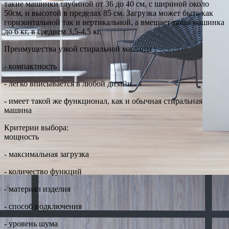
такие машинки глубиной от 36 до 40 см, с шириной около
50см, и высотой в пределах 85 см. Загрузка может быть как
горизонтальной так и вертикальной, а вмещает такая машинка
до 6 кг, в среднем 3,5-4,5 кг.
Преимущества узкой стиральной машины :
- компактность
- легко вписывается в любой дизайн
- имеет такой же функционал, как и обычная стиральная
машина
Критерии выбора:
мощность
- максимальная загрузка
- количество функций
- материал изделия
- способ подключения
- уровень шума