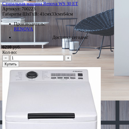
Стиральная машина Renova WS 30 ЕТ
Артикул:
700223
Габариты ШxГxВ: 41смx33смx64см
Производитель:
RENOVA
Доставка сегодня!
6210
руб.
Кол-во:
−
+
Купить