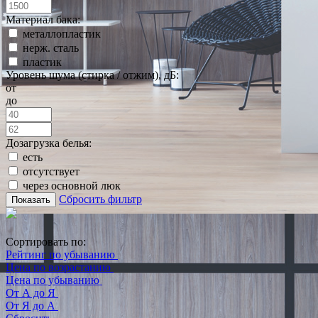
Материал бака:
металлопластик
нерж. сталь
пластик
Уровень шума (стирка / отжим), дБ:
от
до
Дозагрузка белья:
есть
отсутствует
через основной люк
Сбросить фильтр
Показать
Сортировать по:
Рейтинг по убыванию
Цена по возрастанию
Цена по убыванию
От А до Я
От Я до А