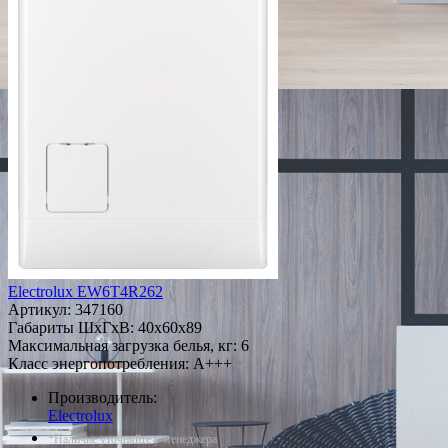
Electrolux EW6T4R262
Артикул:
347160
Габариты ШxГxВ: 40x60x89
Максимальная загрузка белья, кг: 6
Класс энергопотребления: A+++
Производитель:
Electrolux
*Наличие уточняйте у менеджера