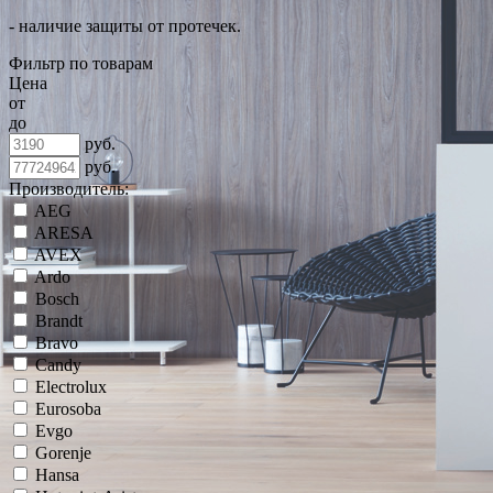
- наличие защиты от протечек.
Фильтр по товарам
Цена
от
до
руб.
руб.
Производитель:
AEG
ARESA
AVEX
Ardo
Bosch
Brandt
Bravo
Candy
Electrolux
Eurosoba
Evgo
Gorenje
Hansa