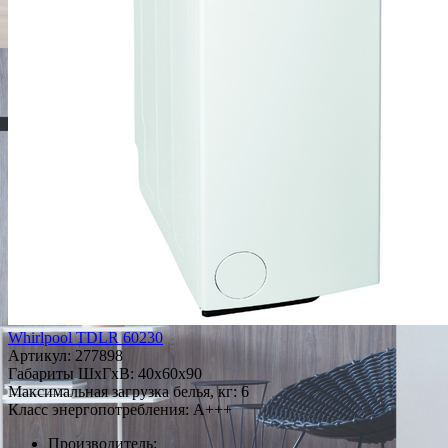
Whirlpool TDLR 60230
Артикул:
277898
Габариты ШxГxВ: 40x60x90
Максимальная загрузка белья, кг: 6
Класс энергопотребления: A+++
Производитель: