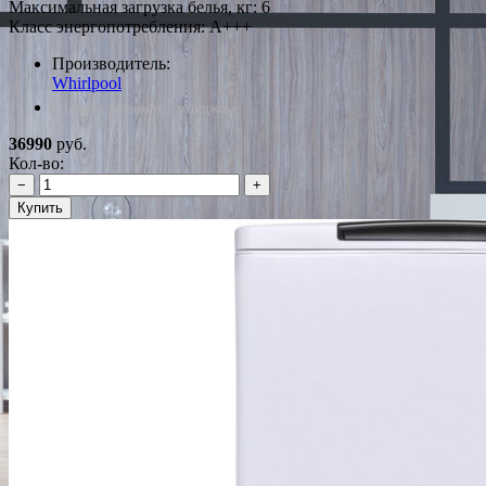
Максимальная загрузка белья, кг: 6
Класс энергопотребления: A+++
Производитель:
Whirlpool
*Наличие уточняйте у менеджера
36990
руб.
Кол-во:
−
+
Купить