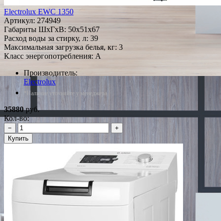
Electrolux EWC 1350
Артикул:
274949
Габариты ШxГxВ: 50x51x67
Расход воды за стирку, л: 39
Максимальная загрузка белья, кг: 3
Класс энергопотребления: A
Производитель:
Electrolux
*Наличие уточняйте у менеджера
35880
руб.
Кол-во:
−
+
Купить