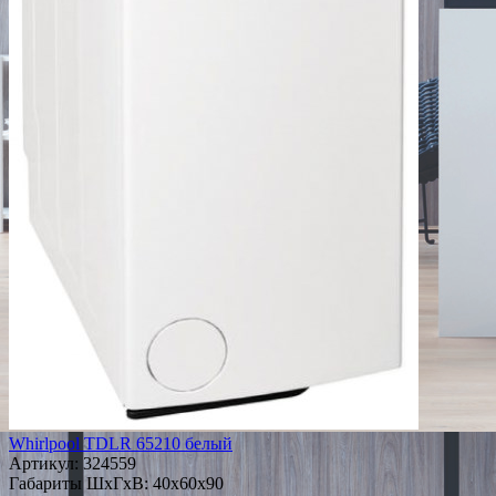
Whirlpool TDLR 65210 белый
Артикул:
324559
Габариты ШxГxВ: 40x60x90