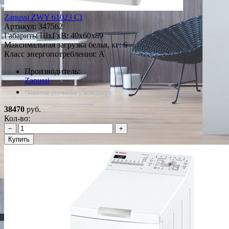
Zanussi ZWY 61023 CI
Артикул:
347562
Габариты ШxГxВ: 40x60x89
Максимальная загрузка белья, кг: 6
Класс энергопотребления: A
Производитель:
Zanussi
*Наличие уточняйте у менеджера
38470
руб.
Кол-во:
−
+
Купить