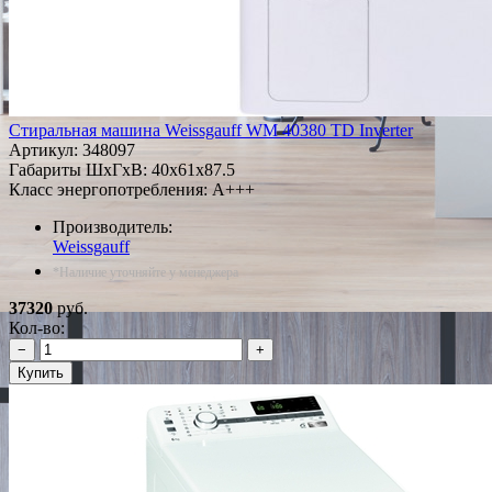
Стиральная машина Weissgauff WM 40380 TD Inverter
Артикул:
348097
Габариты ШxГxВ: 40x61x87.5
Класс энергопотребления: A+++
Производитель:
Weissgauff
*Наличие уточняйте у менеджера
37320
руб.
Кол-во:
−
+
Купить