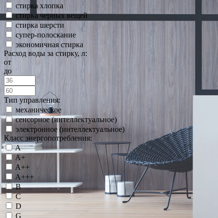
стирка хлопка
стирка черных вещей
стирка шерсти
супер-полоскание
экономичная стирка
Расход воды за стирку, л:
от
до
Тип управления:
механическое
сенсорное (интеллектуальное)
электронное (интеллектуальное)
Класс энергопотребления:
A
A+
A++
A+++
B
C
D
G