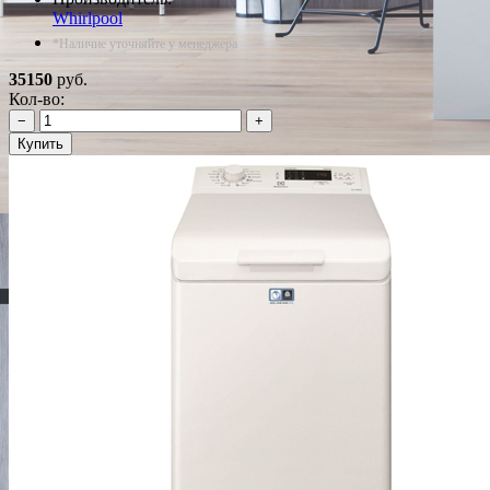
Whirlpool
*Наличие уточняйте у менеджера
35150
руб.
Кол-во:
−
+
Купить