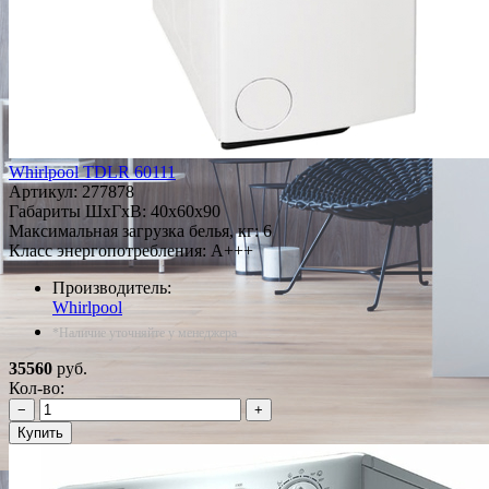
Whirlpool TDLR 60111
Артикул:
277878
Габариты ШxГxВ: 40x60x90
Максимальная загрузка белья, кг: 6
Класс энергопотребления: A+++
Производитель:
Whirlpool
*Наличие уточняйте у менеджера
35560
руб.
Кол-во:
−
+
Купить