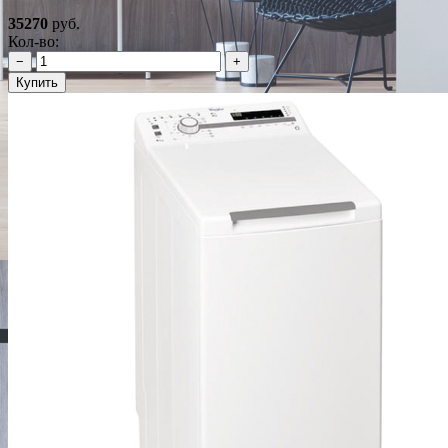
35270
руб.
Кол-во:
−
+
Купить