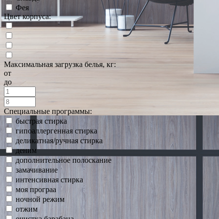
Фея
Цвет корпуса:
Максимальная загрузка белья, кг:
от
до
Специальные программы:
быстрая стирка
гипоаллергенная стирка
деликатная/ручная стирка
деним
дополнительное полоскание
замачивание
интенсивная стирка
моя програа
ночной режим
отжим
очистка барабана