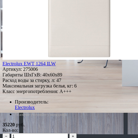
Electrolux EWT 1264 ILW
Артикул:
275006
Габариты ШxГxВ: 40x60x89
Расход воды за стирку, л: 47
Максимальная загрузка белья, кг: 6
Класс энергопотребления: A+++
Производитель:
Electrolux
*Наличие уточняйте у менеджера
35220
руб.
Кол-во:
−
+