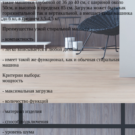
такие машинки глубиной от 36 до 40 см, с шириной около
50см, и высотой в пределах 85 см. Загрузка может быть как
горизонтальной так и вертикальной, а вмещает такая машинка
до 6 кг, в среднем 3,5-4,5 кг.
Преимущества узкой стиральной машины :
- компактность
- легко вписывается в любой дизайн
- имеет такой же функционал, как и обычная стиральная
машина
Критерии выбора:
мощность
- максимальная загрузка
- количество функций
- материал изделия
- способ подключения
- уровень шума