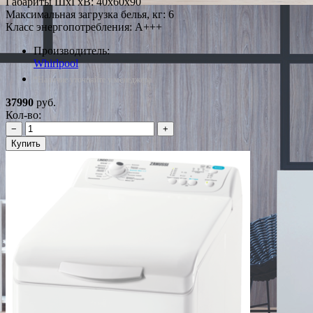
Габариты ШxГxВ: 40x60x90
Максимальная загрузка белья, кг: 6
Класс энергопотребления: A+++
Производитель:
Whirlpool
*Наличие уточняйте у менеджера
37990
руб.
Кол-во:
−
+
Купить