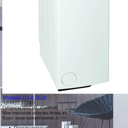
Whirlpool TDLR 70220
Артикул:
277905
Габариты ШxГxВ: 40x60x90
Максимальная загрузка белья, кг: 7
Класс энергопотребления: A+++
Производитель: