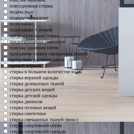
повседневная стирка
подача пара
подкрахмаливание
полоскание
полоскание + отжим
предварительная стирка
предотвращение сминания
програа удаления пятен
программа стирки смешанных тканей
программа удаления пятен
прямой впрыск
стирка в большом количестве воды
стирка верхней одежды
стирка деликатных тканей
стирка детских вещей
стирка детской одежды
стирка джинсов
стирка пуховых вещей
стирка синтетики
стирка смешанных тканей (микс)
стирка спортивной обуви
стирка спортивной одежды