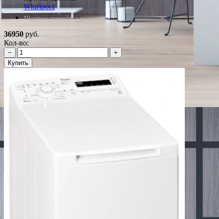
Whirlpool
*Наличие уточняйте у менеджера
36950
руб.
Кол-во:
−
+
Купить