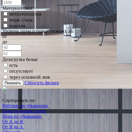
Материал бака:
металлопластик
нерж. сталь
пластик
Уровень шума (стирка / отжим), дБ:
от
до
Дозагрузка белья:
есть
отсутствует
через основной люк
Сбросить фильтр
Показать
Сортировать по:
Рейтинг по убыванию
Цена по возрастанию
Цена по убыванию
От А до Я
От Я до А