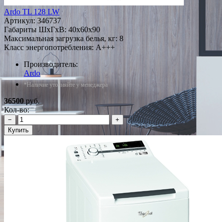
Ardo TL 128 LW
Артикул:
346737
Габариты ШxГxВ: 40x60x90
Максимальная загрузка белья, кг: 8
Класс энергопотребления: A+++
Производитель:
Ardo
*Наличие уточняйте у менеджера
36500
руб.
Кол-во:
−
+
Купить