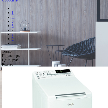
Сбросить
1
...
5
6
7
8
9
Товар
Параметры
Цена, руб.
Кол-во