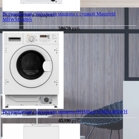
Встраиваемая стиральная машина с сушкой Maunfeld
Год гарантии в подарок!
MBWM1486S
58670
руб.
Встраиваемая стиральная машина HOMSair WMB1486WH
Год гарантии в подарок!
45390
руб.