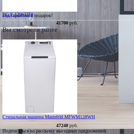
LG F-1296TD4
Год гарантии в подарок!
41700
руб.
Вы смотрели ранее
Стиральная машина Maunfeld MFWM128WH
47240
руб.
Подписаться на рассылку выгодных предложений