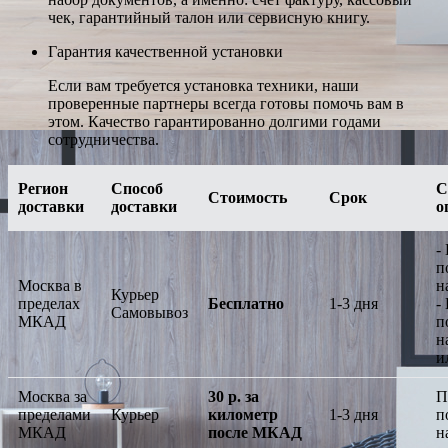
чек, гарантийный талон или сервисную книгу.
Гарантия качественной установки
Если вам требуется установка техники, наши
проверенные партнеры всегда готовы помочь вам в
этом. Качество гарантированно долгими годами
сотрудничества.
Регион
Способ
С
Стоимость
Срок
доставки
доставки
о
-
п
Москва в
н
Курьер
пределах
Бесплатно
1-3 дня
-
Самовывоз
МКАД
п
н
и
Москва за
30 р. за
П
пределами
Курьер
километр
1-3 дня
п
МКАД
после МКАД
н