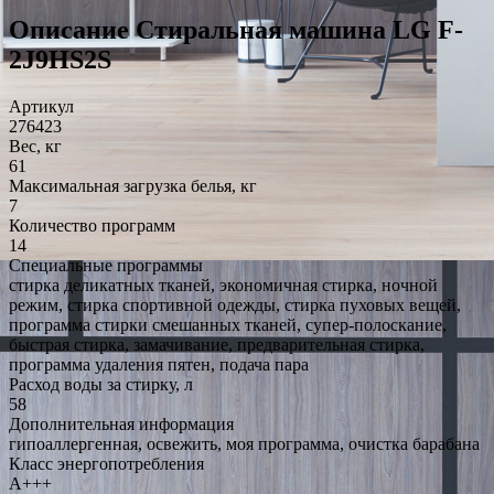
Описание Стиральная машина LG F-
2J9HS2S
Артикул
276423
Вес, кг
61
Максимальная загрузка белья, кг
7
Количество программ
14
Специальные программы
стирка деликатных тканей, экономичная стирка, ночной
режим, стирка спортивной одежды, стирка пуховых вещей,
программа стирки смешанных тканей, супер-полоскание,
быстрая стирка, замачивание, предварительная стирка,
программа удаления пятен, подача пара
Расход воды за стирку, л
58
Дополнительная информация
гипоаллергенная, освежить, моя программа, очистка барабана
Класс энергопотребления
A+++