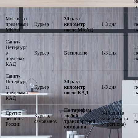
н
и
Москва за
30 р. за
П
пределами
Курьер
километр
1-3 дня
п
МКАД
после МКАД
н
Санкт-
Петербург
П
в
Курьер
Бесплатно
1-3 дня
п
пределах
н
КАД
Санкт-
Петербург
30 р. за
П
за
Курьер
километр
1-3 дня
п
пределами
после КАД
н
КАД
По тарифам
Другие
3-10 дня (в
Курьер,
любой
П
регионы
зависимости
самовывоз
транспортной
п
России
от региона)
компании