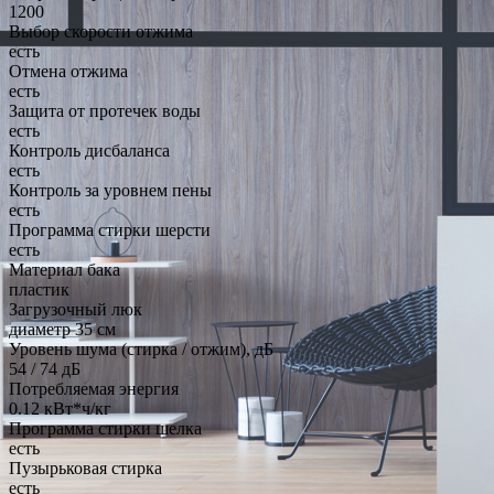
1200
Выбор скорости отжима
есть
Отмена отжима
есть
Защита от протечек воды
есть
Контроль дисбаланса
есть
Контроль за уровнем пены
есть
Программа стирки шерсти
есть
Материал бака
пластик
Загрузочный люк
диаметр 35 см
Уровень шума (стирка / отжим), дБ
54 / 74 дБ
Потребляемая энергия
0.12 кВт*ч/кг
Программа стирки шелка
есть
Пузырьковая стирка
есть