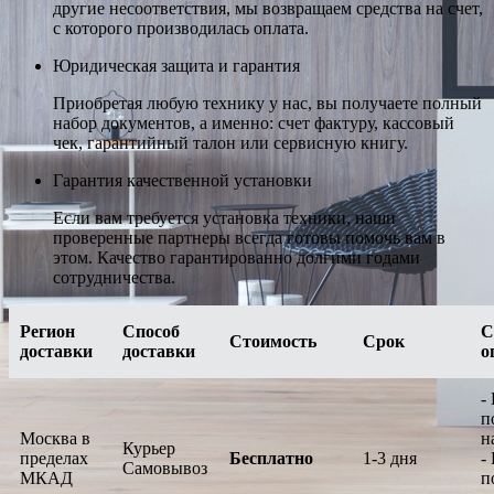
другие несоответствия, мы возвращаем средства на счет,
с которого производилась оплата.
Юридическая защита и гарантия
Приобретая любую технику у нас, вы получаете полный
набор документов, а именно: счет фактуру, кассовый
чек, гарантийный талон или сервисную книгу.
Гарантия качественной установки
Если вам требуется установка техники, наши
проверенные партнеры всегда готовы помочь вам в
этом. Качество гарантированно долгими годами
сотрудничества.
Регион
Способ
С
Стоимость
Срок
доставки
доставки
о
-
п
Москва в
н
Курьер
пределах
Бесплатно
1-3 дня
-
Самовывоз
МКАД
п