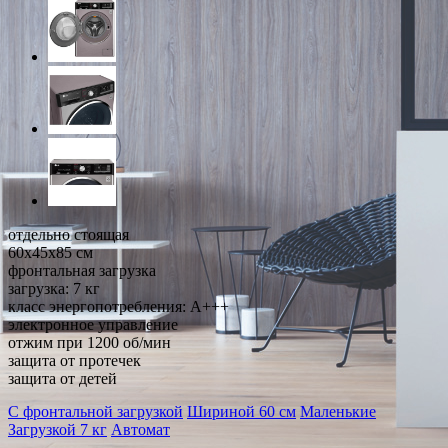
отдельно стоящая
60x45x85 см
фронтальная загрузка
загрузка: 7 кг
класс энергопотребления: A+++
электронное управление
отжим при 1200 об/мин
защита от протечек
защита от детей
С фронтальной загрузкой
Шириной 60 см
Маленькие
Загрузкой 7 кг
Автомат