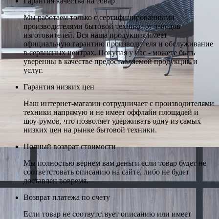
Гарантия качества на товар
Мы работаем только с сертифицированными
производителями бытовой техники от заводов
изготовителей. Вся наша продукция имеет
официальную гарантию производителя и обслуживание
в сервисных центрах. Покупая у нас - можете быть
уверенны в качестве предоставляемой продукции и
услуг.
Гарантия низких цен
Наш интернет-магазин сотрудничает с производителями
техники напрямую и не имеет оффлайн площадей и
шоу-румов, что позволяет удерживать одну из самых
низких цен на рынке бытовой техники.
Полный возврат стоимости
Мы полностью вернем вам деньги если товар будет не
соответстовать описанию на сайте, либо не будет
доставлен вовремя.
Возврат платежа по счету
Если товар не соотвутствует описанию или имеет