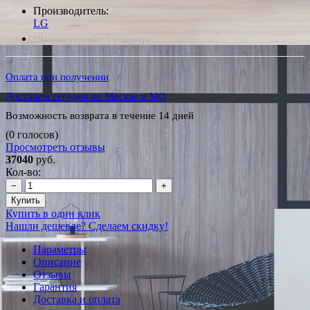
Производитель:
LG
*Наличие уточняйте у менеджера
Оплата при получении
Доставим сегодня по Москве и МО
Возможность возврата в течение 14 дней
(0 голосов)
Просмотреть отзывы
37040
руб.
Кол-во:
−
+
Купить
Купить в один клик
Нашли дешевле? Сделаем скидку!
Параметры
Описание
Отзывы
Гарантия
Доставка и оплата