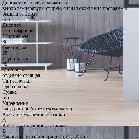
Дополнительные возможности
выбор температуры стирки, сигнал окончания программы
Защита от детей
есть
Дисплей
есть цифровой
Ширина, см
60
Высота, см
85
Глубина, см
45
Установка
отдельно стоящая
Тип загрузки
фронтальная
Сушка
нет
Управление
электронное (интеллектуальное)
Класс эффективности стирки
A
Класс эффективности отжима
B
Скорость вращения при отжиме, об/мин