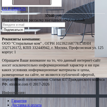
LG F-2J9HS2S
37040
руб.
Подписаться на рассылку выгодных предложений
Подписаться
Реквизиты компании:
ООО "Стиральные ком" , ОГРН 1023921687783, ИНН
3327126172, КПП 332440942, г. Москва, Профсоюзная ул. 125
корпус 1
Обращаем Ваше внимание на то, что данный интернет-сайт
носит исключительно информационный характер и ни при
каких условиях информационные материалы и цены,
размещенные на сайте, не являются публичной офертой,
определяемой положениями Статьи 437 Гражданского кодекса
РФ. stiralnie.com © 2017-2026
Информация:
Гарантия
Доставка и оплата