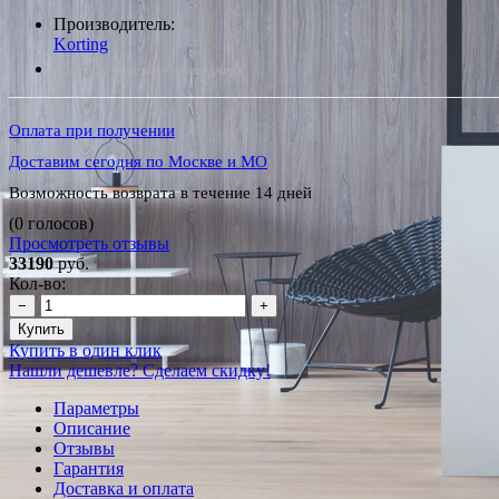
Производитель:
Korting
*Наличие уточняйте у менеджера
Оплата при получении
Доставим сегодня по Москве и МО
Возможность возврата в течение 14 дней
(0 голосов)
Просмотреть отзывы
33190
руб.
Кол-во:
−
+
Купить
Купить в один клик
Нашли дешевле? Сделаем скидку!
Параметры
Описание
Отзывы
Гарантия
Доставка и оплата