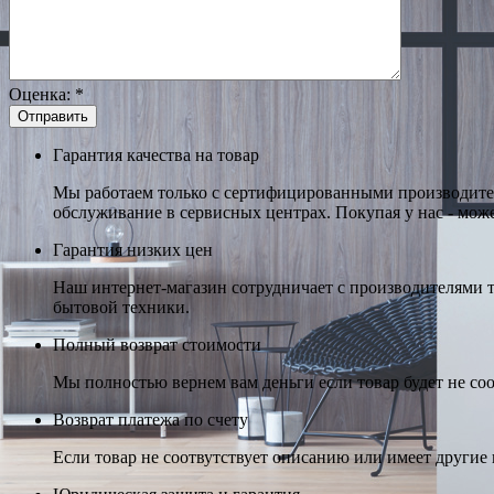
Оценка:
*
Гарантия качества на товар
Мы работаем только с сертифицированными производител
обслуживание в сервисных центрах. Покупая у нас - може
Гарантия низких цен
Наш интернет-магазин сотрудничает с производителями 
бытовой техники.
Полный возврат стоимости
Мы полностью вернем вам деньги если товар будет не соо
Возврат платежа по счету
Если товар не соотвутствует описанию или имеет другие н