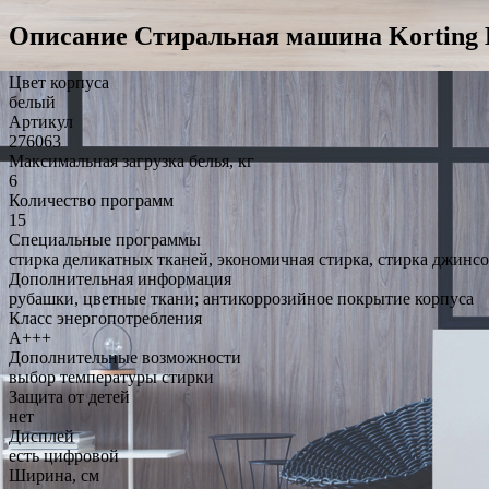
Описание Стиральная машина Korting
Цвет корпуса
белый
Артикул
276063
Максимальная загрузка белья, кг
6
Количество программ
15
Специальные программы
стирка деликатных тканей, экономичная стирка, стирка джинс
Дополнительная информация
рубашки, цветные ткани; антикоррозийное покрытие корпуса
Класс энергопотребления
A+++
Дополнительные возможности
выбор температуры стирки
Защита от детей
нет
Дисплей
есть цифровой
Ширина, см