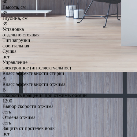
60
Высота, см
85
Глубина, см
39
Установка
отдельно стоящая
Тип загрузки
фронтальная
Сушка
нет
Управление
электронное (интеллектуальное)
Класс эффективности стирки
A
Класс эффективности отжима
B
Скорость вращения при отжиме, об/мин
1200
Выбор скорости отжима
есть
Отмена отжима
есть
Защита от протечек воды
нет