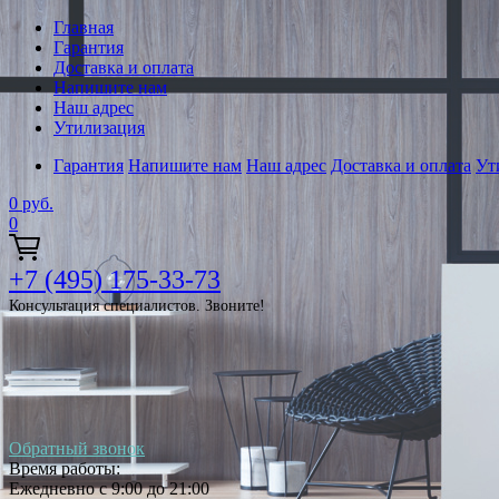
Главная
Гарантия
Доставка и оплата
Напишите нам
Наш адрес
Утилизация
Гарантия
Напишите нам
Наш адрес
Доставка и оплата
Ут
0
руб.
0
+7 (495) 175-33-73
Консультация специалистов. Звоните!
Обратный звонок
Время работы:
Ежедневно с 9:00 до 21:00