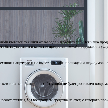
ями бытовой техники от заводов изготовителей. Вся наша про
те быть уверенны в качестве предоставляемой продукции и услу
техники напрямую и не имеет оффлайн площадей и шоу-румов, чт
тветстовать описанию на сайте, либо не будет доставлен вовремя
есоответствия, мы возвращаем средства на счет, с которого про