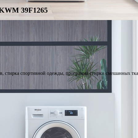
 KWM 39F1265
ов, стирка спортивной одежды, программа стирки смешанных ткан