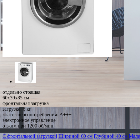
отдельно стоящая
60x39x85 см
фронтальная загрузка
загрузка: 6 кг
класс энергопотребления: A+++
электронное управление
отжим при 1200 об/мин
С фронтальной загрузкой
Шириной 60 см
Глубиной 40 см
Мале