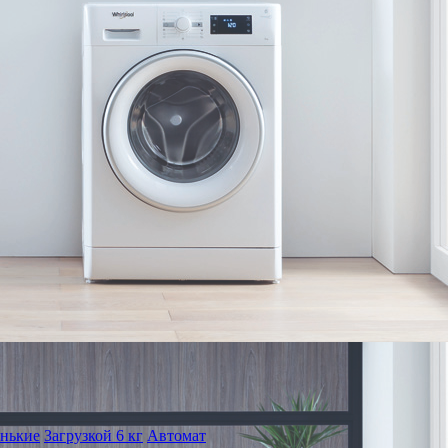
нькие
Загрузкой 6 кг
Автомат