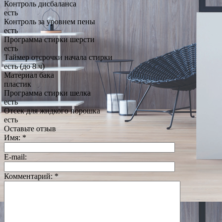
Контроль дисбаланса
есть
Контроль за уровнем пены
есть
Программа стирки шерсти
есть
Таймер отсрочки начала стирки
есть (до 8 ч)
Материал бака
пластик
Программа стирки шелка
есть
Отсек для жидкого порошка
есть
Оставьте отзыв
Имя:
*
E-mail:
Комментарий:
*