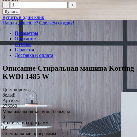
−
+
Купить
Купить в один клик
Нашли дешевле? Сделаем скидку!
Параметры
Описание
Отзывы
Гарантия
Доставка и оплата
Описание Стиральная машина Korting
KWDI 1485 W
Цвет корпуса
белый
Артикул
276060
Максимальная загрузка белья, кг
8
Количество программ
16
Специальные программы