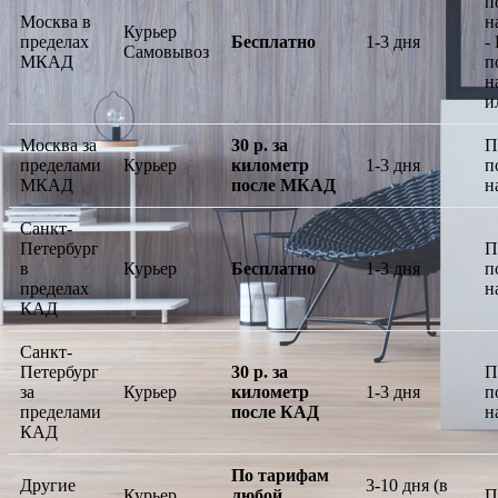
п
Москва в
н
Курьер
пределах
Бесплатно
1-3 дня
-
Самовывоз
МКАД
п
н
и
Москва за
30 р. за
П
пределами
Курьер
километр
1-3 дня
п
МКАД
после МКАД
н
Санкт-
Петербург
П
в
Курьер
Бесплатно
1-3 дня
п
пределах
н
КАД
Санкт-
Петербург
30 р. за
П
за
Курьер
километр
1-3 дня
п
пределами
после КАД
н
КАД
По тарифам
Другие
3-10 дня (в
Курьер,
любой
П