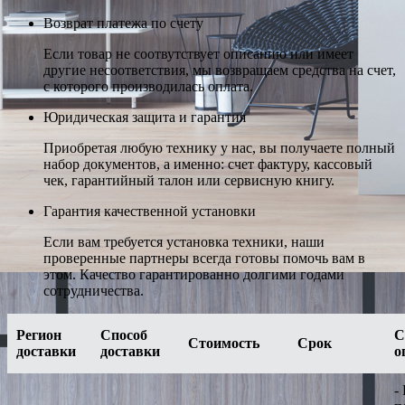
Возврат платежа по счету
Если товар не соотвутствует описанию или имеет
другие несоответствия, мы возвращаем средства на счет,
с которого производилась оплата.
Юридическая защита и гарантия
Приобретая любую технику у нас, вы получаете полный
набор документов, а именно: счет фактуру, кассовый
чек, гарантийный талон или сервисную книгу.
Гарантия качественной установки
Если вам требуется установка техники, наши
проверенные партнеры всегда готовы помочь вам в
этом. Качество гарантированно долгими годами
сотрудничества.
Регион
Способ
С
Стоимость
Срок
доставки
доставки
о
-