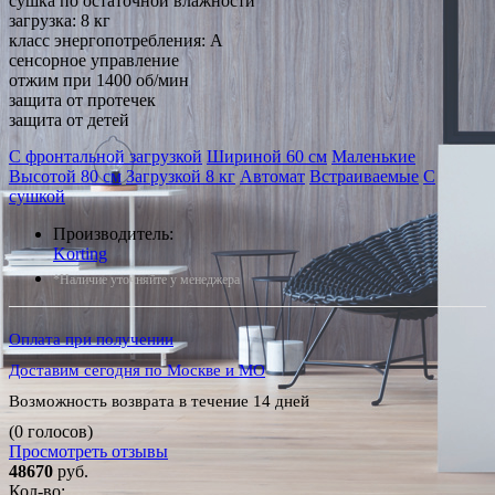
сушка по остаточной влажности
загрузка: 8 кг
класс энергопотребления: A
сенсорное управление
отжим при 1400 об/мин
защита от протечек
защита от детей
С фронтальной загрузкой
Шириной 60 см
Маленькие
Высотой 80 см
Загрузкой 8 кг
Автомат
Встраиваемые
С
сушкой
Производитель:
Korting
*Наличие уточняйте у менеджера
Оплата при получении
Доставим сегодня по Москве и МО
Возможность возврата в течение 14 дней
(0 голосов)
Просмотреть отзывы
48670
руб.
Кол-во: