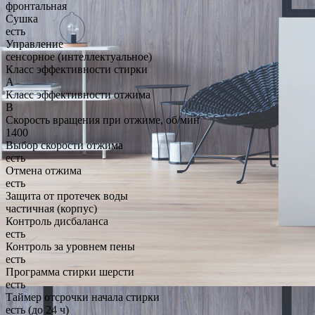
фронтальная
Сушка
есть
Управление
сенсорное (интеллектуальное)
Класс эффективности стирки
A
Класс эффективности отжима
B
Скорость вращения при отжиме, об/мин
1400
Выбор скорости отжима
есть
Отмена отжима
есть
Защита от протечек воды
частичная (корпус)
Контроль дисбаланса
есть
Контроль за уровнем пены
есть
Программа стирки шерсти
есть
Таймер отсрочки начала стирки
есть (до 24 ч)