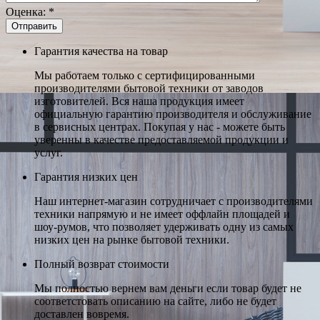
Оценка:
*
Гарантия качества на товар
Мы работаем только с сертифицированными
производителями бытовой техники от заводов
изготовителей. Вся наша продукция имеет
официальную гарантию производителя и обслуживание
в сервисных центрах. Покупая у нас - можете быть
уверенны в качестве предоставляемой продукции и
услуг.
Гарантия низких цен
Наш интернет-магазин сотрудничает с производителями
техники напрямую и не имеет оффлайн площадей и
шоу-румов, что позволяет удерживать одну из самых
низких цен на рынке бытовой техники.
Полный возврат стоимости
Мы полностью вернем вам деньги если товар будет не
соответстовать описанию на сайте, либо не будет
доставлен вовремя.