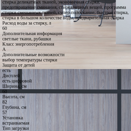
стирка деликатных тканей, экономичная стирка,
предотвращение сминания, стирка черных вещей, программа
стирки смешанных тканей, супер-полоскание, быстрая стирка,
стирка в большом количестве воды, предварительная стирка
Расход воды за стирку, л
60
Дополнительная информация
светлые ткани, рубашки
Класс энергопотребления
A
Дополнительные возможности
выбор температуры стирки
Защита от детей
есть
Дисплей
есть цифровой
Ширина, см
60
Высота, см
82
Глубина, см
57
Установка
встраиваемая
Тип загрузки