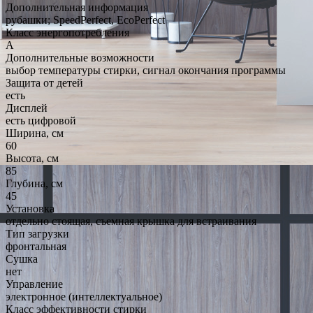
Дополнительная информация
рубашки; SpeedPerfect, EcoPerfect
Класс энергопотребления
A
Дополнительные возможности
выбор температуры стирки, сигнал окончания программы
Защита от детей
есть
Дисплей
есть цифровой
Ширина, см
60
Высота, см
85
Глубина, см
45
Установка
отдельно стоящая, съемная крышка для встраивания
Тип загрузки
фронтальная
Сушка
нет
Управление
электронное (интеллектуальное)
Класс эффективности стирки