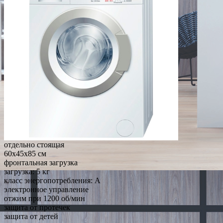
отдельно стоящая
60x45x85 см
фронтальная загрузка
загрузка: 5 кг
класс энергопотребления: A
электронное управление
отжим при 1200 об/мин
защита от протечек
защита от детей