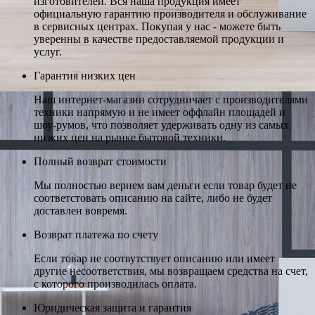
изготовителей. Вся наша продукция имеет
официальную гарантию производителя и обслуживание
в сервисных центрах. Покупая у нас - можете быть
уверенны в качестве предоставляемой продукции и
услуг.
Гарантия низких цен
Наш интернет-магазин сотрудничает с производителями
техники напрямую и не имеет оффлайн площадей и
шоу-румов, что позволяет удерживать одну из самых
низких цен на рынке бытовой техники.
Полный возврат стоимости
Мы полностью вернем вам деньги если товар будет не
соответстовать описанию на сайте, либо не будет
доставлен вовремя.
Возврат платежа по счету
Если товар не соотвутствует описанию или имеет
другие несоответствия, мы возвращаем средства на счет,
с которого производилась оплата.
Юридическая защита и гарантия