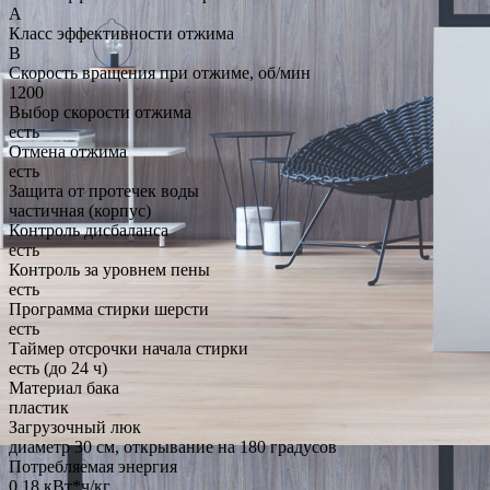
A
Класс эффективности отжима
B
Скорость вращения при отжиме, об/мин
1200
Выбор скорости отжима
есть
Отмена отжима
есть
Защита от протечек воды
частичная (корпус)
Контроль дисбаланса
есть
Контроль за уровнем пены
есть
Программа стирки шерсти
есть
Таймер отсрочки начала стирки
есть (до 24 ч)
Материал бака
пластик
Загрузочный люк
диаметр 30 см, открывание на 180 градусов
Потребляемая энергия
0.18 кВт*ч/кг