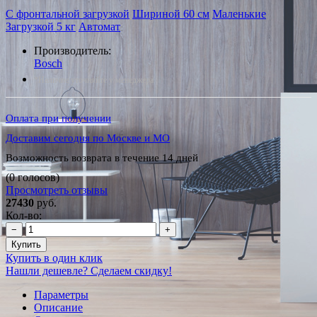
С фронтальной загрузкой
Шириной 60 см
Маленькие
Загрузкой 5 кг
Автомат
Производитель:
Bosch
*Наличие уточняйте у менеджера
Оплата при получении
Доставим сегодня по Москве и МО
Возможность возврата в течение 14 дней
(0 голосов)
Просмотреть отзывы
27430
руб.
Кол-во:
−
+
Купить
Купить в один клик
Нашли дешевле? Сделаем скидку!
Параметры
Описание