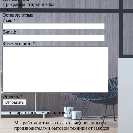
Программа стирки шелка
есть
Оставьте отзыв
Имя:
*
E-mail:
Комментарий:
*
Оценка:
*
Гарантия качества на товар
Мы работаем только с сертифицированными
производителями бытовой техники от заводов