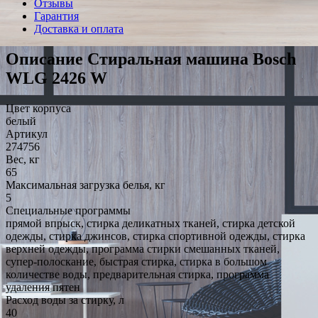
Отзывы
Гарантия
Доставка и оплата
Описание Стиральная машина Bosch
WLG 2426 W
Цвет корпуса
белый
Артикул
274756
Вес, кг
65
Максимальная загрузка белья, кг
5
Специальные программы
прямой впрыск, стирка деликатных тканей, стирка детской
одежды, стирка джинсов, стирка спортивной одежды, стирка
верхней одежды, программа стирки смешанных тканей,
супер-полоскание, быстрая стирка, стирка в большом
количестве воды, предварительная стирка, программа
удаления пятен
Расход воды за стирку, л
40