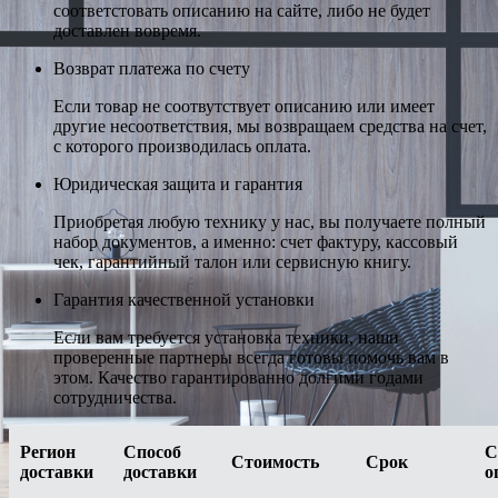
соответстовать описанию на сайте, либо не будет
доставлен вовремя.
Возврат платежа по счету
Если товар не соотвутствует описанию или имеет
другие несоответствия, мы возвращаем средства на счет,
с которого производилась оплата.
Юридическая защита и гарантия
Приобретая любую технику у нас, вы получаете полный
набор документов, а именно: счет фактуру, кассовый
чек, гарантийный талон или сервисную книгу.
Гарантия качественной установки
Если вам требуется установка техники, наши
проверенные партнеры всегда готовы помочь вам в
этом. Качество гарантированно долгими годами
сотрудничества.
Регион
Способ
С
Стоимость
Срок
доставки
доставки
о