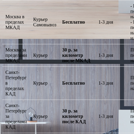
-
п
Москва в
н
Курьер
пределах
Бесплатно
1-3 дня
-
Самовывоз
МКАД
п
н
и
Москва за
30 р. за
П
пределами
Курьер
километр
1-3 дня
п
МКАД
после МКАД
н
Санкт-
Петербург
П
в
Курьер
Бесплатно
1-3 дня
п
пределах
н
КАД
Санкт-
Петербург
30 р. за
П
за
Курьер
километр
1-3 дня
п
пределами
после КАД
н
КАД