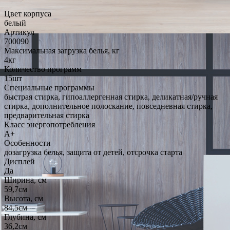
Цвет корпуса
белый
Артикул
700090
Максимальная загрузка белья, кг
4кг
Количество программ
15шт
Специальные программы
быстрая стирка, гипоаллергенная стирка, деликатная/ручная
стирка, дополнительное полоскание, повседневная стирка,
предварительная стирка
Класс энергопотребления
A+
Особенности
дозагрузка белья, защита от детей, отсрочка старта
Дисплей
Да
Ширина, см
59,7см
Высота, см
84,5см
Глубина, см
36,2см