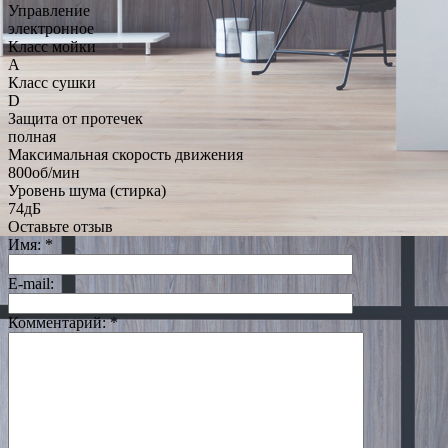
Управление
электронное
Класс мойки
A
Класс сушки
D
Защита от протечек
полная
Максимальная скорость движения
800об/мин
Уровень шума (стирка)
74дБ
Оставьте отзыв
Имя:
*
E-mail:
Комментарий:
*