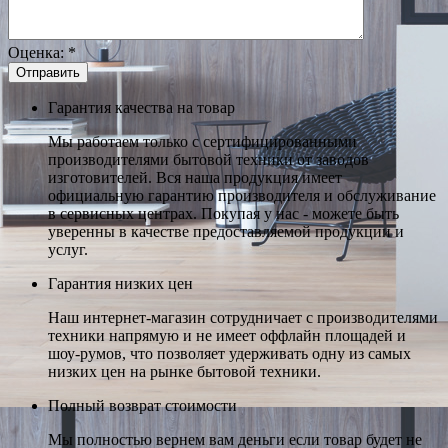
Оценка:
*
Гарантия качества на товар
Мы работаем только с сертифицированными
производителями бытовой техники от заводов
изготовителей. Вся наша продукция имеет
официальную гарантию производителя и обслуживание
в сервисных центрах. Покупая у нас - можете быть
уверенны в качестве предоставляемой продукции и
услуг.
Гарантия низких цен
Наш интернет-магазин сотрудничает с производителями
техники напрямую и не имеет оффлайн площадей и
шоу-румов, что позволяет удерживать одну из самых
низких цен на рынке бытовой техники.
Полный возврат стоимости
Мы полностью вернем вам деньги если товар будет не