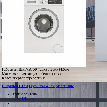
Габариты ШxГxВ: 59,7смx36,2смx84,5см
Максимальная загрузка белья, кг: 4кг
Класс энергопотребления: A+
Шириной 60 см
Глубиной 40 см
Маленькие
Производитель:
SCANDILUX
*Наличие уточняйте у менеджера