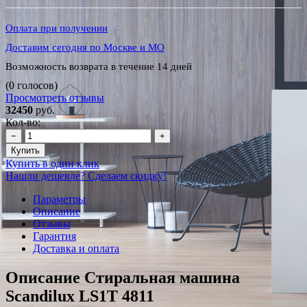
Оплата при получении
Доставим сегодня по Москве и МО
Возможность возврата в течение 14 дней
(0 голосов)
Просмотреть отзывы
32450
руб.
Кол-во:
−
+
Купить
Купить в один клик
Нашли дешевле? Сделаем скидку!
Параметры
Описание
Отзывы
Гарантия
Доставка и оплата
Описание Стиральная машина
Scandilux LS1T 4811