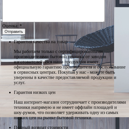
Оценка:
*
Гарантия качества на товар
Мы работаем только с сертифицированными
производителями бытовой техники от заводов
изготовителей. Вся наша продукция имеет
официальную гарантию производителя и обслуживание
в сервисных центрах. Покупая у нас - можете быть
уверенны в качестве предоставляемой продукции и
услуг.
Гарантия низких цен
Наш интернет-магазин сотрудничает с производителями
техники напрямую и не имеет оффлайн площадей и
шоу-румов, что позволяет удерживать одну из самых
низких цен на рынке бытовой техники.
Полный возврат стоимости