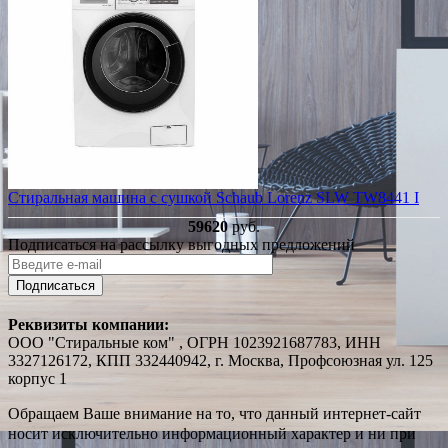
Стиральная машина с сушкой Schaub Lorenz SLW TW8441 I
59620
руб.
Подписаться на рассылку выгодных предложений
Подписаться
Реквизиты компании:
ООО "Стиральные ком" , ОГРН 1023921687783, ИНН
3327126172, КПП 332440942, г. Москва, Профсоюзная ул. 125
корпус 1
Обращаем Ваше внимание на то, что данный интернет-сайт
носит исключительно информационный характер и ни при