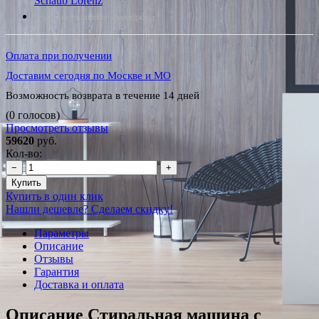
Schaub Lorenz
*Наличие уточняйте у менеджера
Оплата при получении
Доставим сегодня по Москве и МО
Возможность возврата в течение 14 дней
(0 голосов)
Просмотреть отзывы
59620
руб.
Кол-во:
−
+
Купить
Купить в один клик
Нашли дешевле? Сделаем скидку!
Параметры
Описание
Отзывы
Гарантия
Доставка и оплата
Описание Стиральная машина с