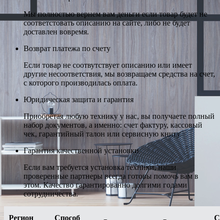
Мы полностью вернем вам деньги если товар будет не
соответстовать описанию на сайте, либо не будет
доставлен вовремя.
Возврат платежа по счету
Если товар не соотвутствует описанию или имеет
другие несоответствия, мы возвращаем средства на счет,
с которого производилась оплата.
Юридическая защита и гарантия
Приобретая любую технику у нас, вы получаете полный
набор документов, а именно: счет фактуру, кассовый
чек, гарантийный талон или сервисную книгу.
Гарантия качественной установки
Если вам требуется установка техники, наши
проверенные партнеры всегда готовы помочь вам в
этом. Качество гарантированно долгими годами
сотрудничества.
Регион
Способ
С