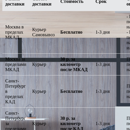
Стоимость
Срок
доставки
доставки
о
-
п
Москва в
н
Курьер
пределах
Бесплатно
1-3 дня
-
Самовывоз
МКАД
п
н
и
Москва за
30 р. за
П
пределами
Курьер
километр
1-3 дня
п
МКАД
после МКАД
н
Санкт-
Петербург
П
в
Курьер
Бесплатно
1-3 дня
п
пределах
н
КАД
Санкт-
Петербург
30 р. за
П
за
Курьер
километр
1-3 дня
п
пределами
после КАД
н