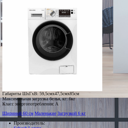
Габариты ШxГxВ: 59,5смx47,5смx85см
Максимальная загрузка белья, кг: 6кг
Класс энергопотребления: A
Шириной 60 см
Маленькие
Загрузкой 6 кг
Производитель: