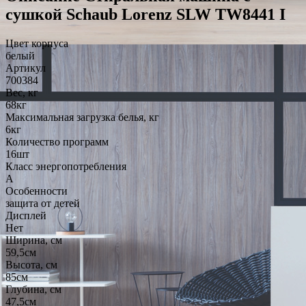
сушкой Schaub Lorenz SLW TW8441 I
Цвет корпуса
белый
Артикул
700384
Вес, кг
68кг
Максимальная загрузка белья, кг
6кг
Количество программ
16шт
Класс энергопотребления
A
Особенности
защита от детей
Дисплей
Нет
Ширина, см
59,5см
Высота, см
85см
Глубина, см
47,5см