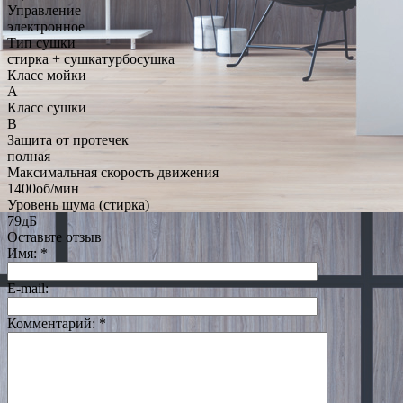
Управление
электронное
Тип сушки
стирка + сушкатурбосушка
Класс мойки
A
Класс сушки
B
Защита от протечек
полная
Максимальная скорость движения
1400об/мин
Уровень шума (стирка)
79дБ
Оставьте отзыв
Имя:
*
E-mail:
Комментарий:
*