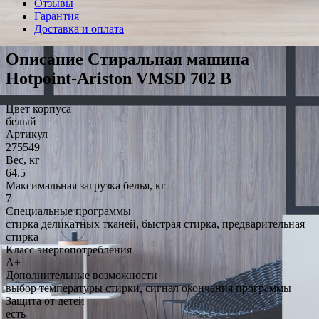
Отзывы
Гарантия
Доставка и оплата
Описание Стиральная машина
Hotpoint-Ariston VMSD 702 B
Цвет корпуса
белый
Артикул
275549
Вес, кг
64.5
Максимальная загрузка белья, кг
7
Специальные программы
стирка деликатных тканей, быстрая стирка, предварительная
стирка
Класс энергопотребления
A+
Дополнительные возможности
выбор температуры стирки, сигнал окончания программы
Защита от детей
есть