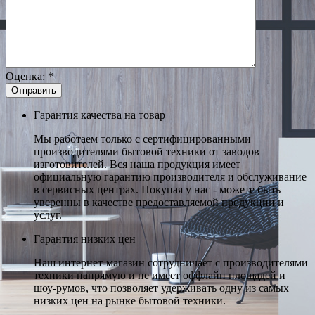
Оценка:
*
Гарантия качества на товар
Мы работаем только с сертифицированными
производителями бытовой техники от заводов
изготовителей. Вся наша продукция имеет
официальную гарантию производителя и обслуживание
в сервисных центрах. Покупая у нас - можете быть
уверенны в качестве предоставляемой продукции и
услуг.
Гарантия низких цен
Наш интернет-магазин сотрудничает с производителями
техники напрямую и не имеет оффлайн площадей и
шоу-румов, что позволяет удерживать одну из самых
низких цен на рынке бытовой техники.