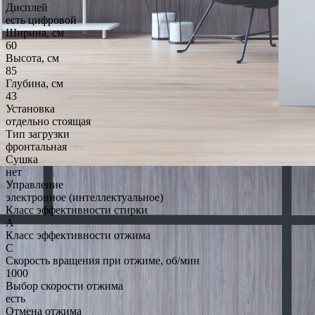
Дисплей
есть цифровой
Ширина, см
60
Высота, см
85
Глубина, см
43
Установка
отдельно стоящая
Тип загрузки
фронтальная
Сушка
нет
Управление
электронное (интеллектуальное)
Класс эффективности стирки
A
Класс эффективности отжима
C
Скорость вращения при отжиме, об/мин
1000
Выбор скорости отжима
есть
Отмена отжима