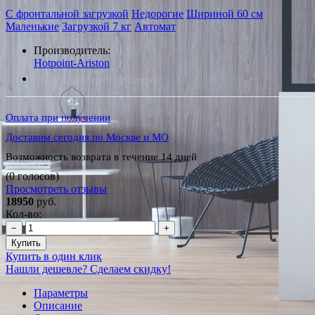
С фронтальной загрузкой
Недорогие
Шириной 60 см
Маленькие
Загрузкой 7 кг
Автомат
Производитель:
Hotpoint-Ariston
*Наличие уточняйте у менеджера
Оплата при получении
Доставим сегодня по Москве и МО
Возможность возврата в течение 14 дней
(0 голосов)
Просмотреть отзывы
18950
руб.
Кол-во:
−
+
Купить
Купить в один клик
Нашли дешевле? Сделаем скидку!
Параметры
Описание