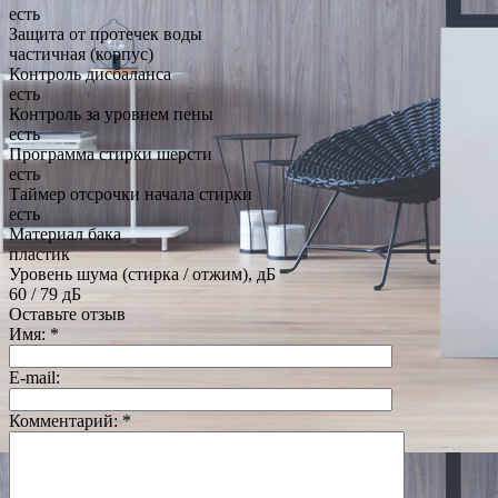
есть
Защита от протечек воды
частичная (корпус)
Контроль дисбаланса
есть
Контроль за уровнем пены
есть
Программа стирки шерсти
есть
Таймер отсрочки начала стирки
есть
Материал бака
пластик
Уровень шума (стирка / отжим), дБ
60 / 79 дБ
Оставьте отзыв
Имя:
*
E-mail:
Комментарий:
*