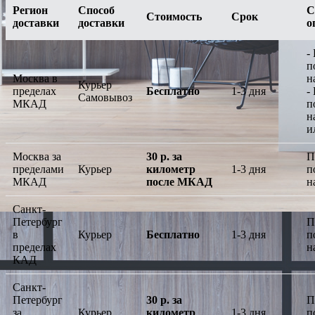
Регион
Способ
С
Стоимость
Срок
доставки
доставки
о
-
п
Москва в
н
Курьер
пределах
Бесплатно
1-3 дня
-
Самовывоз
МКАД
п
н
и
Москва за
30 р. за
П
пределами
Курьер
километр
1-3 дня
п
МКАД
после МКАД
н
Санкт-
Петербург
П
в
Курьер
Бесплатно
1-3 дня
п
пределах
н
КАД
Санкт-
Петербург
30 р. за
П
за
Курьер
километр
1-3 дня
п