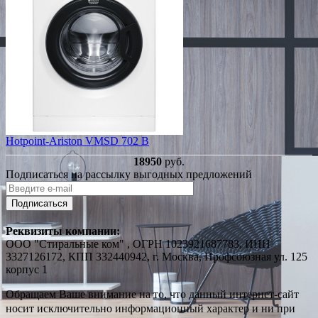
Hotpoint-Ariston VMSD 702 B
18950
руб.
Подписаться на рассылку выгодных предложений
Подписаться
Реквизиты компании:
ООО "Стиральные ком" , ОГРН 1023921687783, ИНН
3327126172, КПП 332440942, г. Москва, Профсоюзная ул. 125
корпус 1
Обращаем Ваше внимание на то, что данный интернет-сайт
носит исключительно информационный характер и ни при