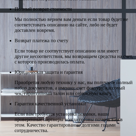
Полный возврат стоимости
Мы полностью вернем вам деньги если товар будет не
соответстовать описанию на сайте, либо не будет
доставлен вовремя.
Возврат платежа по счету
Если товар не соотвутствует описанию или имеет
другие несоответствия, мы возвращаем средства на счет,
с которого производилась оплата.
Юридическая защита и гарантия
Приобретая любую технику у нас, вы получаете полный
набор документов, а именно: счет фактуру, кассовый
чек, гарантийный талон или сервисную книгу.
Гарантия качественной установки
Если вам требуется установка техники, наши
проверенные партнеры всегда готовы помочь вам в
этом. Качество гарантированно долгими годами
сотрудничества.