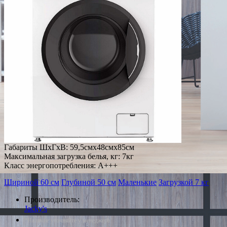
Габариты ШxГxВ: 59,5смx48смx85см
Максимальная загрузка белья, кг: 7кг
Класс энергопотребления: A+++
Шириной 60 см
Глубиной 50 см
Маленькие
Загрузкой 7 кг
Производитель:
Jacky's
*Наличие уточняйте у менеджера