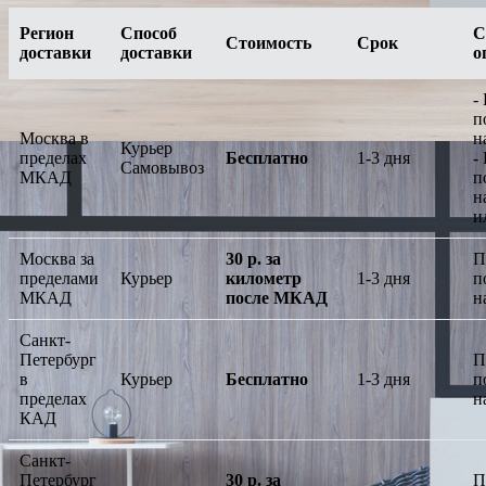
Регион
Способ
С
Стоимость
Срок
доставки
доставки
о
-
п
Москва в
н
Курьер
пределах
Бесплатно
1-3 дня
-
Самовывоз
МКАД
п
н
и
Москва за
30 р. за
П
пределами
Курьер
километр
1-3 дня
п
МКАД
после МКАД
н
Санкт-
Петербург
П
в
Курьер
Бесплатно
1-3 дня
п
пределах
н
КАД
Санкт-
Петербург
30 р. за
П