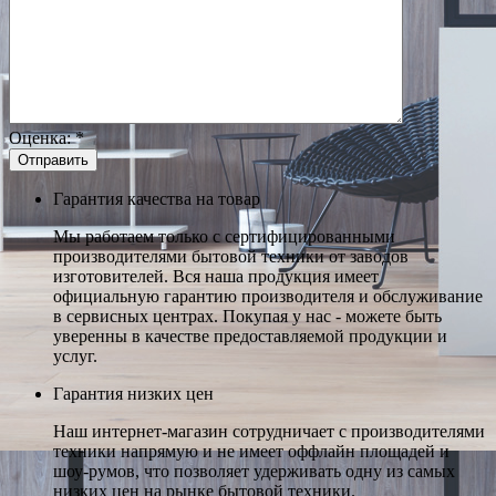
Оценка:
*
Гарантия качества на товар
Мы работаем только с сертифицированными
производителями бытовой техники от заводов
изготовителей. Вся наша продукция имеет
официальную гарантию производителя и обслуживание
в сервисных центрах. Покупая у нас - можете быть
уверенны в качестве предоставляемой продукции и
услуг.
Гарантия низких цен
Наш интернет-магазин сотрудничает с производителями
техники напрямую и не имеет оффлайн площадей и
шоу-румов, что позволяет удерживать одну из самых
низких цен на рынке бытовой техники.