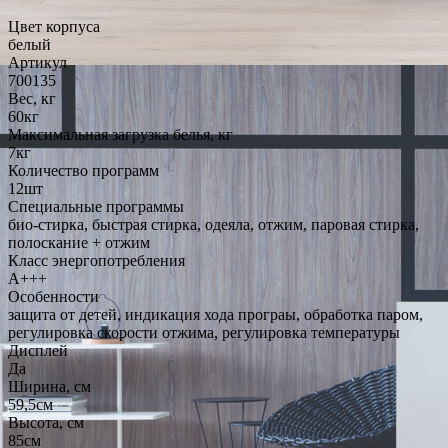
Цвет корпуса
белый
Артикул
700135
Вес, кг
60кг
Максимальная загрузка белья, кг
7кг
Количество программ
12шт
Специальные программы
био-стирка, быстрая стирка, одеяла, отжим, паровая стирка,
полоскание + отжим
Класс энергопотребления
A+++
Особенности
защита от детей, индикация хода програы, обработка паром,
регулировка скорости отжима, регулировка температуры
Дисплей
Да
Ширина, см
59,5см
Высота, см
85см