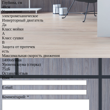
Глубина, см
48см
Управление
электромеханическое
Инверторный двигатель
Да
Класс мойки
A
Класс сушки
B
Защита от протечек
есть
Максимальная скорость движения
1400об/мин
Уровень шума (стирка)
75дБ
Оставьте отзыв
Имя:
*
E-mail:
Комментарий:
*