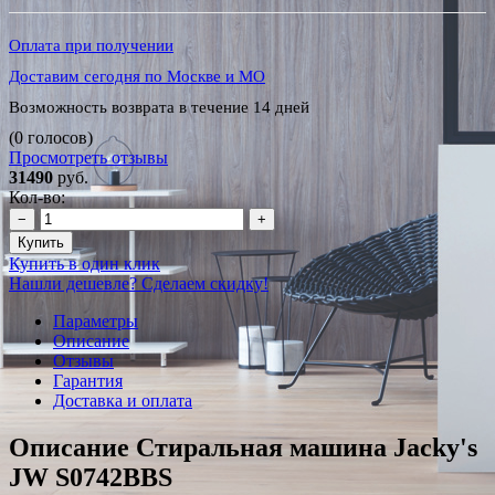
Оплата при получении
Доставим сегодня по Москве и МО
Возможность возврата в течение 14 дней
(0 голосов)
Просмотреть отзывы
31490
руб.
Кол-во:
−
+
Купить
Купить в один клик
Нашли дешевле? Сделаем скидку!
Параметры
Описание
Отзывы
Гарантия
Доставка и оплата
Описание Стиральная машина Jacky's
JW S0742BBS