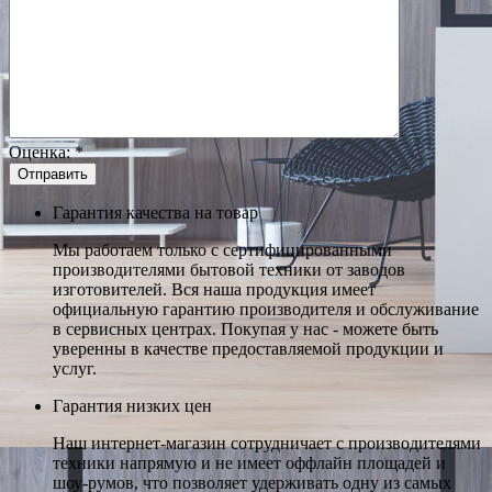
Оценка:
*
Гарантия качества на товар
Мы работаем только с сертифицированными
производителями бытовой техники от заводов
изготовителей. Вся наша продукция имеет
официальную гарантию производителя и обслуживание
в сервисных центрах. Покупая у нас - можете быть
уверенны в качестве предоставляемой продукции и
услуг.
Гарантия низких цен
Наш интернет-магазин сотрудничает с производителями
техники напрямую и не имеет оффлайн площадей и
шоу-румов, что позволяет удерживать одну из самых