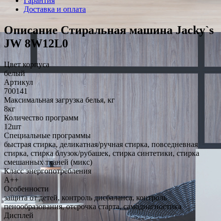
Гарантия
Доставка и оплата
Описание Стиральная машина Jacky`s
JW 8W12L0
Цвет корпуса
белый
Артикул
700141
Максимальная загрузка белья, кг
8кг
Количество программ
12шт
Специальные программы
быстрая стирка, деликатная/ручная стирка, повседневная
стирка, стирка блузок/рубашек, стирка синтетики, стирка
смешанных тканей (микс)
Класс энергопотребления
A++
Особенности
защита от детей, контроль дисбаланса, контроль
пенообразования, отсрочка старта, самодиагностика
Дисплей