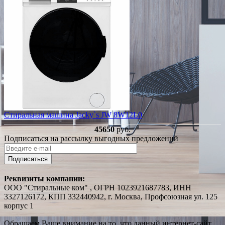
Стиральная машина Jacky`s JW 8W12L0
45650
руб.
Подписаться на рассылку выгодных предложений
Подписаться
Реквизиты компании:
ООО "Стиральные ком" , ОГРН 1023921687783, ИНН
3327126172, КПП 332440942, г. Москва, Профсоюзная ул. 125
корпус 1
Обращаем Ваше внимание на то, что данный интернет-сайт