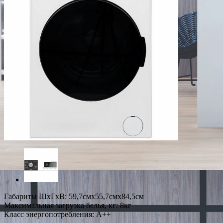
Габариты ШxГxВ: 59,7смx55,7смx84,5см
Максимальная загрузка белья, кг: 8кг
Класс энергопотребления: A++