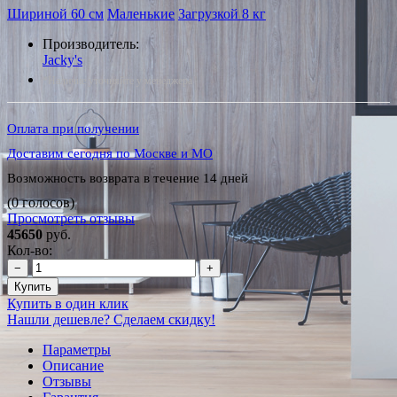
Шириной 60 см
Маленькие
Загрузкой 8 кг
Производитель:
Jacky's
*Наличие уточняйте у менеджера
Оплата при получении
Доставим сегодня по Москве и МО
Возможность возврата в течение 14 дней
(0 голосов)
Просмотреть отзывы
45650
руб.
Кол-во:
−
+
Купить
Купить в один клик
Нашли дешевле? Сделаем скидку!
Параметры
Описание
Отзывы