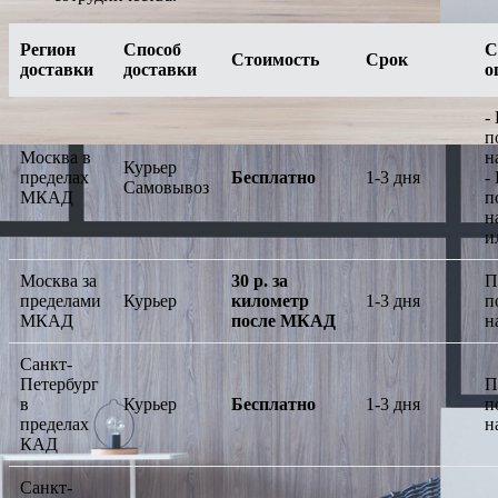
Регион
Способ
С
Стоимость
Срок
доставки
доставки
о
-
п
Москва в
н
Курьер
пределах
Бесплатно
1-3 дня
-
Самовывоз
МКАД
п
н
и
Москва за
30 р. за
П
пределами
Курьер
километр
1-3 дня
п
МКАД
после МКАД
н
Санкт-
Петербург
П
в
Курьер
Бесплатно
1-3 дня
п
пределах
н
КАД
Санкт-