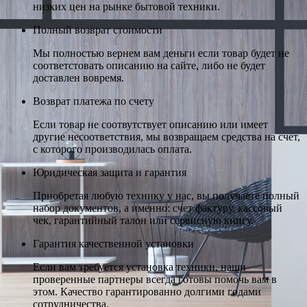
низких цен на рынке бытовой техники.
Полный возврат стоимости
Мы полностью вернем вам деньги если товар будет не
соответстовать описанию на сайте, либо не будет
доставлен вовремя.
Возврат платежа по счету
Если товар не соотвутствует описанию или имеет
другие несоответствия, мы возвращаем средства на счет,
с которого производилась оплата.
Юридическая защита и гарантия
Приобретая любую технику у нас, вы получаете полный
набор документов, а именно: счет фактуру, кассовый
чек, гарантийный талон или сервисную книгу.
Гарантия качественной установки
Если вам требуется установка техники, наши
проверенные партнеры всегда готовы помочь вам в
этом. Качество гарантированно долгими годами
сотрудничества.