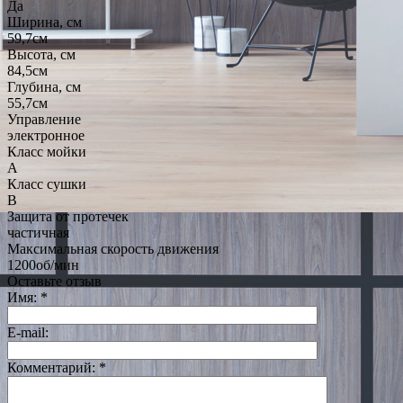
Да
Ширина, см
59,7см
Высота, см
84,5см
Глубина, см
55,7см
Управление
электронное
Класс мойки
A
Класс сушки
B
Защита от протечек
частичная
Максимальная скорость движения
1200об/мин
Оставьте отзыв
Имя:
*
E-mail:
Комментарий:
*