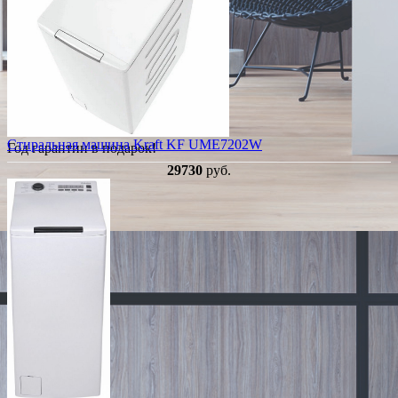
Стиральная машина Kraft KF UME7202W
Год гарантии в подарок!
29730
руб.