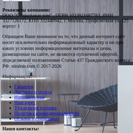
Реквизиты компании:
ООО "Стиральные ком" , ОГРН 1023921687783, ИНН
3327126172, КПП 332440942, г. Москва, Профсоюзная ул. 125
корпус 1
Обращаем Ваше внимание на то, что данный интернет-сайт
носит исключительно информационный характер и ни при
каких условиях информационные материалы и цены,
размещенные на сайте, не являются публичной офертой,
определяемой положениями Статьи 437 Гражданского кодекса
РФ. stiralnie.com © 2017-2026
Информация:
Гарантия
Доставка и оплата
Напишите нам
Наш адрес
Утилизация техники
Политика конфиденциальности
Отзывы о стиральных
Наши контакты: