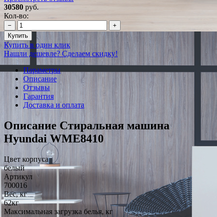
30580
руб.
Кол-во:
−
+
Купить
Купить в один клик
Нашли дешевле? Сделаем скидку!
Параметры
Описание
Отзывы
Гарантия
Доставка и оплата
Описание Стиральная машина
Hyundai WME8410
Цвет корпуса
белый
Артикул
700016
Вес, кг
62кг
Максимальная загрузка белья, кг