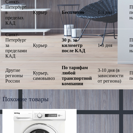
Санкт-
Петербург
П
в
Курьер
Бесплатно
1-3 дня
п
пределах
н
КАД
Санкт-
Петербург
30 р. за
П
за
Курьер
километр
1-3 дня
п
пределами
после КАД
н
КАД
По тарифам
Другие
3-10 дня (в
Курьер,
любой
П
регионы
зависимости
самовывоз
транспортной
п
России
от региона)
компании
Похожие товары