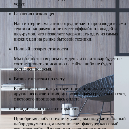
услуг.
Гарантия низких цен
Наш интернет-магазин сотрудничает с производителями
техники напрямую и не имеет оффлайн площадей и
шоу-румов, что позволяет удерживать одну из самых
низких цен на рынке бытовой техники.
Полный возврат стоимости
Мы полностью вернем вам деньги если товар будет не
соответстовать описанию на сайте, либо не будет
доставлен вовремя.
Возврат платежа по счету
Если товар не соотвутствует описанию или имеет
другие несоответствия, мы возвращаем средства на счет,
с которого производилась оплата.
Юридическая защита и гарантия
Приобретая любую технику у нас, вы получаете полный
набор документов, а именно: счет фактуру, кассовый
чек, гарантийный талон или сервисную книгу.