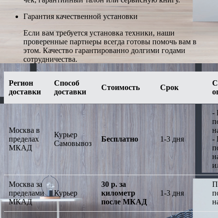
Гарантия качественной установки
Если вам требуется установка техники, наши
проверенные партнеры всегда готовы помочь вам в
этом. Качество гарантированно долгими годами
сотрудничества.
Регион
Способ
С
Стоимость
Срок
доставки
доставки
о
-
п
Москва в
н
Курьер
пределах
Бесплатно
1-3 дня
-
Самовывоз
МКАД
п
н
и
Москва за
30 р. за
П
пределами
Курьер
километр
1-3 дня
п
МКАД
после МКАД
н