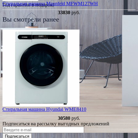
Стиральная машина Maunfeld MFWM127WH
Год гарантии в подарок!
33830
руб.
Вы смотрели ранее
Стиральная машина Hyundai WME8410
30580
руб.
Подписаться на рассылку выгодных предложений
Подписаться