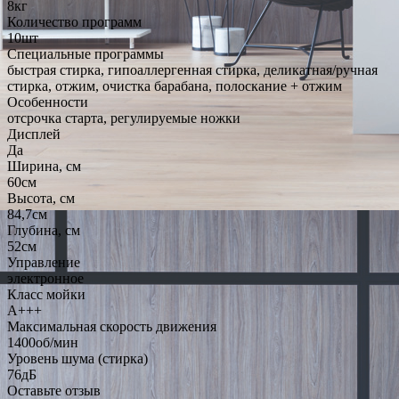
8кг
Количество программ
10шт
Специальные программы
быстрая стирка, гипоаллергенная стирка, деликатная/ручная
стирка, отжим, очистка барабана, полоскание + отжим
Особенности
отсрочка старта, регулируемые ножки
Дисплей
Да
Ширина, см
60см
Высота, см
84,7см
Глубина, см
52см
Управление
электронное
Класс мойки
А+++
Максимальная скорость движения
1400об/мин
Уровень шума (стирка)
76дБ
Оставьте отзыв