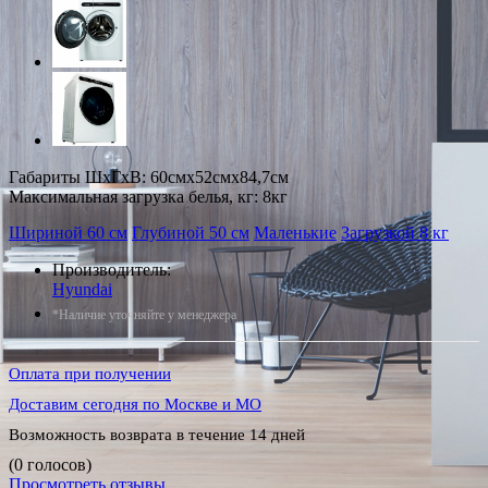
Габариты ШxГxВ: 60смx52смx84,7см
Максимальная загрузка белья, кг: 8кг
Шириной 60 см
Глубиной 50 см
Маленькие
Загрузкой 8 кг
Производитель:
Hyundai
*Наличие уточняйте у менеджера
Оплата при получении
Доставим сегодня по Москве и МО
Возможность возврата в течение 14 дней
(0 голосов)
Просмотреть отзывы