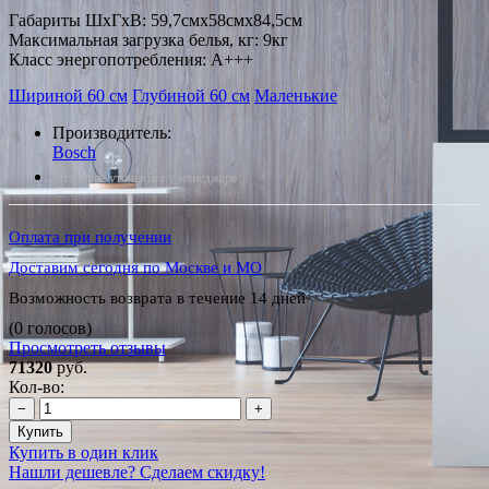
Габариты ШxГxВ: 59,7смx58смx84,5см
Максимальная загрузка белья, кг: 9кг
Класс энергопотребления: A+++
Шириной 60 см
Глубиной 60 см
Маленькие
Производитель:
Bosch
*Наличие уточняйте у менеджера
Оплата при получении
Доставим сегодня по Москве и МО
Возможность возврата в течение 14 дней
(0 голосов)
Просмотреть отзывы
71320
руб.
Кол-во:
−
+
Купить
Купить в один клик
Нашли дешевле? Сделаем скидку!