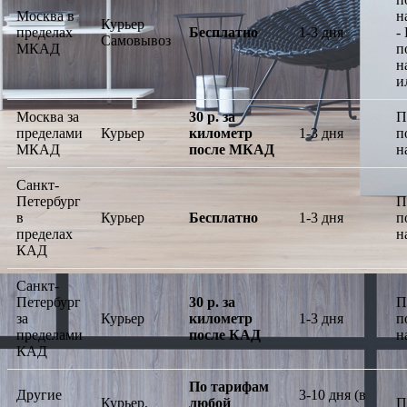
Москва в
н
Курьер
пределах
Бесплатно
1-3 дня
-
Самовывоз
МКАД
п
н
и
Москва за
30 р. за
П
пределами
Курьер
километр
1-3 дня
п
МКАД
после МКАД
н
Санкт-
Петербург
П
в
Курьер
Бесплатно
1-3 дня
п
пределах
н
КАД
Санкт-
Петербург
30 р. за
П
за
Курьер
километр
1-3 дня
п
пределами
после КАД
н
КАД
По тарифам
Другие
3-10 дня (в
Курьер,
любой
П