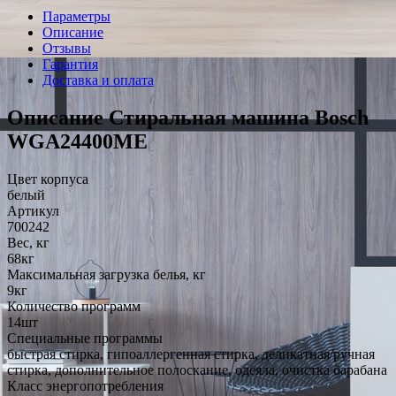
Параметры
Описание
Отзывы
Гарантия
Доставка и оплата
Описание Стиральная машина Bosch
WGA24400ME
Цвет корпуса
белый
Артикул
700242
Вес, кг
68кг
Максимальная загрузка белья, кг
9кг
Количество программ
14шт
Специальные программы
быстрая стирка, гипоаллергенная стирка, деликатная/ручная
стирка, дополнительное полоскание, одеяла, очистка барабана
Класс энергопотребления