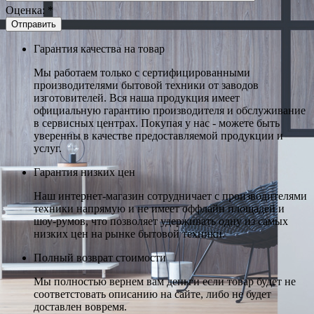
Оценка:
*
Гарантия качества на товар
Мы работаем только с сертифицированными
производителями бытовой техники от заводов
изготовителей. Вся наша продукция имеет
официальную гарантию производителя и обслуживание
в сервисных центрах. Покупая у нас - можете быть
уверенны в качестве предоставляемой продукции и
услуг.
Гарантия низких цен
Наш интернет-магазин сотрудничает с производителями
техники напрямую и не имеет оффлайн площадей и
шоу-румов, что позволяет удерживать одну из самых
низких цен на рынке бытовой техники.
Полный возврат стоимости
Мы полностью вернем вам деньги если товар будет не
соответстовать описанию на сайте, либо не будет
доставлен вовремя.