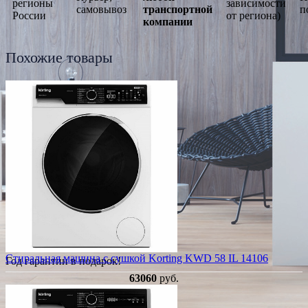
регионы
зависимости
самовывоз
транспортной
п
России
от региона)
компании
Похожие товары
Стиральная машина с сушкой Korting KWD 58 IL 14106
Год гарантии в подарок!
63060
руб.