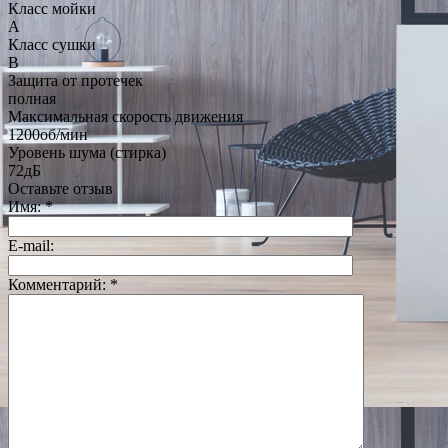
Класс мойки
A
Класс сушки
B
Защита от протечек
полная
Максимальная скорость движения
1200об/мин
Уровень шума (стирка)
72дБ
Оставьте отзыв
Имя:
*
E-mail:
Комментарий:
*