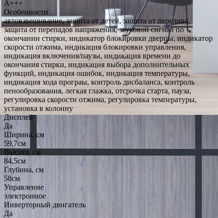
A+++
Особенности
автовзвешивание, защита от детей, защита от перелива,
защита от перепадов напряжения, звуковой сигнал по
окончании стирки, индикатор блокировки дверцы, индикатор
скорости отжима, индикация блокировки управления,
индикация включения/паузы, индикация времени до
окончания стирки, индикация выбора дополнительных
функций, индикация ошибок, индикация температуры,
индикация хода програы, контроль дисбаланса, контроль
пенообразования, легкая глажка, отсрочка старта, пауза,
регулировка скорости отжима, регулировка температуры,
установка в колонну
Дисплей
Да
Ширина, см
59,7см
Высота, см
84,5см
Глубина, см
58см
Управление
электронное
Инверторный двигатель
Да