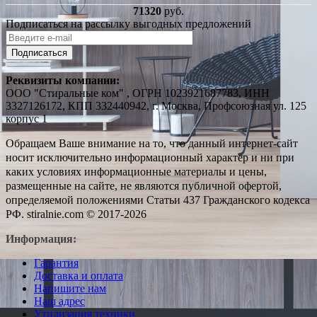
71320
руб.
Подписаться на рассылку выгодных предложений
Подписаться
Реквизиты компании:
ООО "Стиральные ком" , ОГРН 1023921687783, ИНН
3327126172, КПП 332440942, г. Москва, Профсоюзная ул. 125
корпус 1
Обращаем Ваше внимание на то, что данный интернет-сайт
носит исключительно информационный характер и ни при
каких условиях информационные материалы и цены,
размещенные на сайте, не являются публичной офертой,
определяемой положениями Статьи 437 Гражданского кодекса
РФ. stiralnie.com © 2017-2026
Информация:
Гарантия
Доставка и оплата
Напишите нам
Наш адрес
Утилизация техники