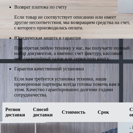
Возврат платежа по счету
Если товар не соотвутствует описанию или имеет
другие несоответствия, мы возвращаем средства на счет,
с которого производилась оплата.
Юридическая защита и гарантия
Приобретая любую технику у нас, вы получаете полный
набор документов, а именно: счет фактуру, кассовый
чек, гарантийный талон или сервисную книгу.
Гарантия качественной установки
Если вам требуется установка техники, наши
проверенные партнеры всегда готовы помочь вам в
этом. Качество гарантированно долгими годами
сотрудничества.
Регион
Способ
С
Стоимость
Срок
доставки
доставки
о
-
п