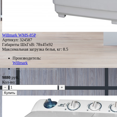
Willmark WMS-85P
Артикул:
324587
Габариты ШxГxВ: 78x45x92
Максимальная загрузка белья, кг: 8.5
Производитель:
Willmark
*Наличие уточняйте у менеджера
9880
руб.
Кол-во:
−
+
Купить