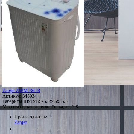
Zarget ZWM 78GB
Артикул:
348034
Габариты ШxГxВ: 75.5x45x85.5
Максимальная загрузка белья, кг: 7.8
Производитель:
Zarget
*Наличие уточняйте у менеджера