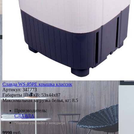
Славда WS-85PE крышка классик
Артикул:
347773
Габариты ШxГxВ: 53x44x87
Максимальная загрузка белья, кг: 8.5
Производитель:
СЛАВДА
*Наличие уточняйте у менеджера
9990
руб.