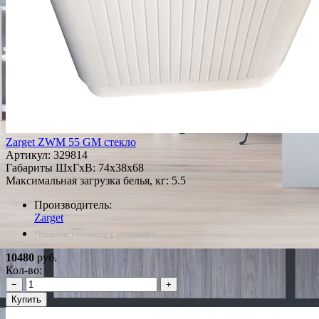
Zarget ZWM 55 GM стекло
Артикул:
329814
Габариты ШxГxВ: 74x38x68
Максимальная загрузка белья, кг: 5.5
Производитель:
Zarget
*Наличие уточняйте у менеджера
10480
руб.
Кол-во:
−
+
Купить