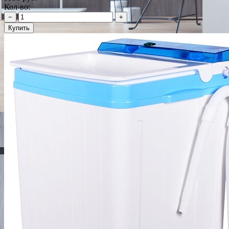
Кол-во:
−
+
Купить