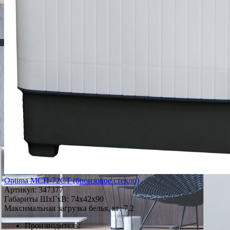
Optima МСП-72СТ (бронзовое стекло)
Артикул:
347377
Габариты ШxГxВ: 74x42x90
Максимальная загрузка белья, кг: 7.2
Производитель: