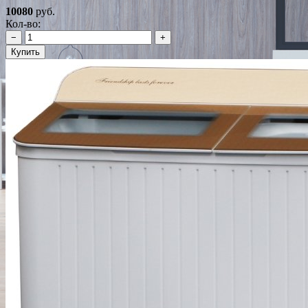
10080
руб.
Кол-во:
−
+
Купить