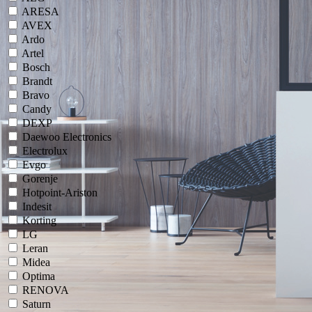
ARESA
AVEX
Ardo
Artel
Bosch
Brandt
Bravo
Candy
DEXP
Daewoo Electronics
Electrolux
Evgo
Gorenje
Hotpoint-Ariston
Indesit
Korting
LG
Leran
Midea
Optima
RENOVA
Saturn