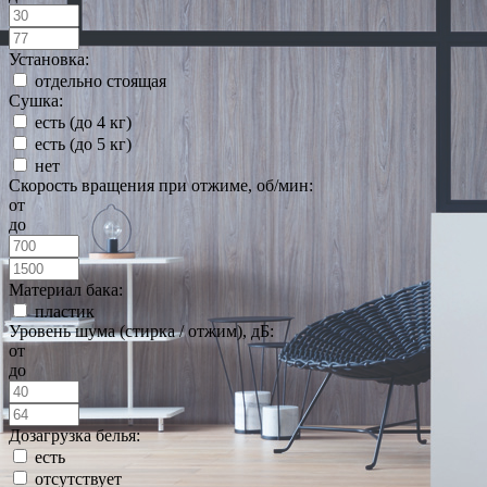
Установка:
отдельно стоящая
Сушка:
есть (до 4 кг)
есть (до 5 кг)
нет
Скорость вращения при отжиме, об/мин:
от
до
Материал бака:
пластик
Уровень шума (стирка / отжим), дБ:
от
до
Дозагрузка белья:
есть
отсутствует