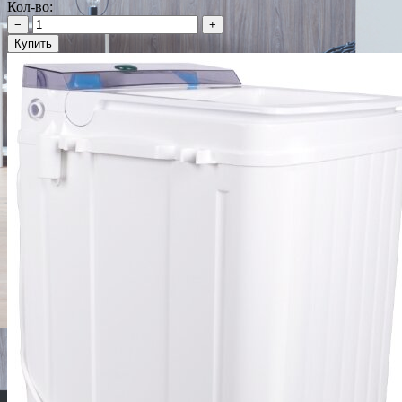
Кол-во:
−
+
Купить