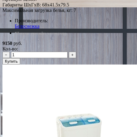
Габариты ШxГxВ: 68x41.5x79.5
Максимальная загрузка белья, кг: 7
Производитель:
Белоснежка
*Наличие уточняйте у менеджера
9150
руб.
Кол-во:
−
+
Купить