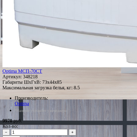
Optima МСП-70CT
Артикул:
348218
Габариты ШxГxВ: 73x44x85
Максимальная загрузка белья, кг: 8.5
Производитель:
Optima
*Наличие уточняйте у менеджера
9970
руб.
Кол-во:
−
+