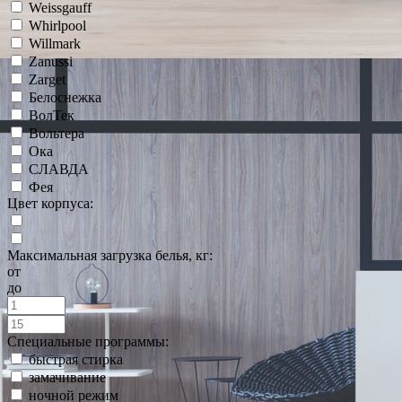
Weissgauff
Whirlpool
Willmark
Zanussi
Zarget
Белоснежка
ВолТек
Вольтера
Ока
СЛАВДА
Фея
Цвет корпуса:
Максимальная загрузка белья, кг:
от
до
Специальные программы:
быстрая стирка
замачивание
ночной режим