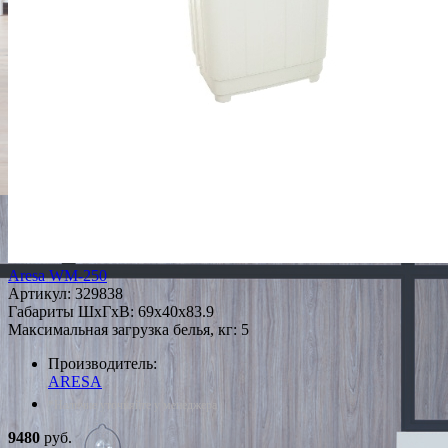
Aresa WM-250
Артикул:
329838
Габариты ШxГxВ: 69x40x83.9
Максимальная загрузка белья, кг: 5
Производитель:
ARESA
*Наличие уточняйте у менеджера
9480
руб.