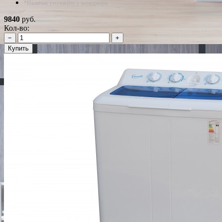
*Наличие уточняйте у менеджера
9840
руб.
Кол-во:
−
+
Купить