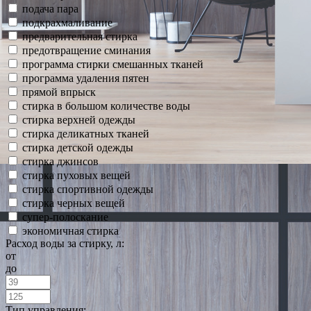
подача пара
подкрахмаливание
предварительная стирка
предотвращение сминания
программа стирки смешанных тканей
программа удаления пятен
прямой впрыск
стирка в большом количестве воды
стирка верхней одежды
стирка деликатных тканей
стирка детской одежды
стирка джинсов
стирка пуховых вещей
стирка спортивной одежды
стирка черных вещей
супер-полоскание
экономичная стирка
Расход воды за стирку, л:
от
до
Тип управления: