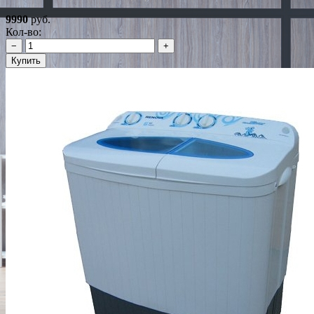
9990
руб.
Кол-во:
−
+
Купить