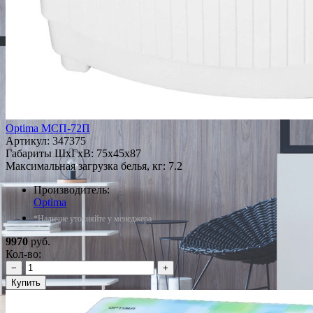
Optima МСП-72П
Артикул:
347375
Габариты ШxГxВ: 75x45x87
Максимальная загрузка белья, кг: 7.2
Производитель:
Optima
*Наличие уточняйте у менеджера
9970
руб.
Кол-во:
−
+
Купить