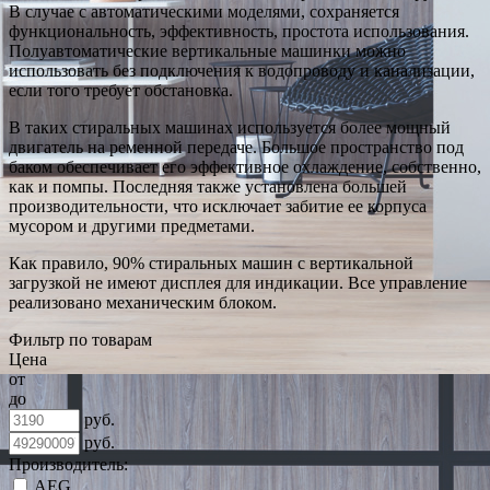
В случае с автоматическими моделями, сохраняется
функциональность, эффективность, простота использования.
Полуавтоматические вертикальные машинки можно
использовать без подключения к водопроводу и канализации,
если того требует обстановка.
В таких стиральных машинах используется более мощный
двигатель на ременной передаче. Большое пространство под
баком обеспечивает его эффективное охлаждение, собственно,
как и помпы. Последняя также установлена большей
производительности, что исключает забитие ее корпуса
мусором и другими предметами.
Как правило, 90% стиральных машин с вертикальной
загрузкой не имеют дисплея для индикации. Все управление
реализовано механическим блоком.
Фильтр по товарам
Цена
от
до
руб.
руб.
Производитель:
AEG