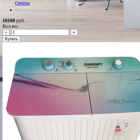
Optima
*Наличие уточняйте у менеджера
10160
руб.
Кол-во:
−
+
Купить