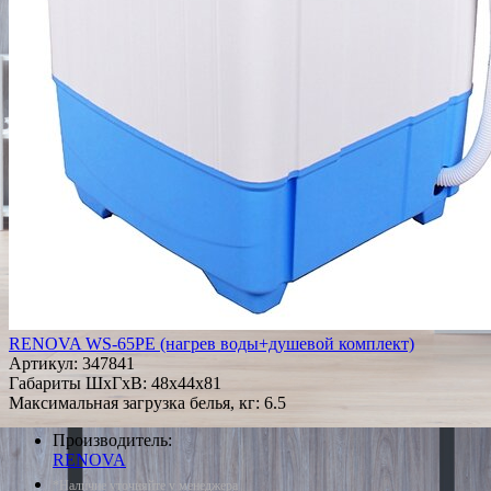
RENOVA WS-65PE (нагрев воды+душевой комплект)
Артикул:
347841
Габариты ШxГxВ: 48x44x81
Максимальная загрузка белья, кг: 6.5
Производитель:
RENOVA
*Наличие уточняйте у менеджера