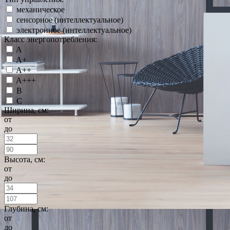
механическое
сенсорное (интеллектуальное)
электронное (интеллектуальное)
Класс энергопотребления:
A
A+
A++
A+++
B
C
Ширина, см:
от
до
Высота, см:
от
до
Глубина, см:
от
до