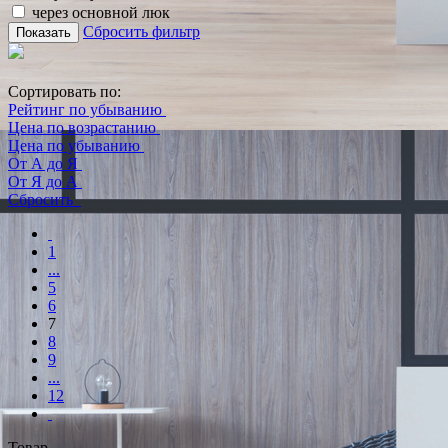
через основной люк
Сбросить фильтр
Показать
Сортировать по:
Рейтинг по убыванию
Цена по возрастанию
Цена по убыванию
От А до Я
От Я до А
Сбросить
1
...
5
6
7
8
9
...
12
Товар