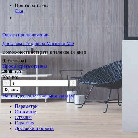
Производитель:
Ока
*Наличие уточняйте у менеджера
Оплата при получении
Доставим сегодня по Москве и МО
Возможность возврата в течение 14 дней
(0 голосов)
Просмотреть отзывы
4900
руб.
Кол-во:
−
+
Купить
Нашли дешевле? Сделаем скидку!
Параметры
Описание
Отзывы
Гарантия
Доставка и оплата