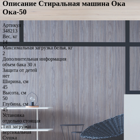
Описание Стиральная машина Ока
Ока-50
Артикул
348213
Вес, кг
14
Максимальная загрузка белья, кг
2
Дополнительная информация
объем бака 30 л
Защита от детей
нет
Ширина, см
45
Высота, см
50
Глубина, см
45
Установка
отдельно стоящая
Тип загрузки
вертикальная
Сушка