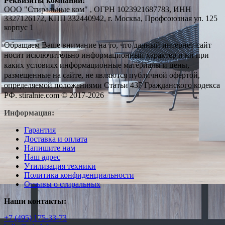
Реквизиты компании:
ООО "Стиральные ком" , ОГРН 1023921687783, ИНН
3327126172, КПП 332440942, г. Москва, Профсоюзная ул. 125
корпус 1
Обращаем Ваше внимание на то, что данный интернет-сайт
носит исключительно информационный характер и ни при
каких условиях информационные материалы и цены,
размещенные на сайте, не являются публичной офертой,
определяемой положениями Статьи 437 Гражданского кодекса
РФ. stiralnie.com © 2017-2026
Информация:
Гарантия
Доставка и оплата
Напишите нам
Наш адрес
Утилизация техники
Политика конфиденциальности
Отзывы о стиральных
Наши контакты:
+7 (495) 175-33-73