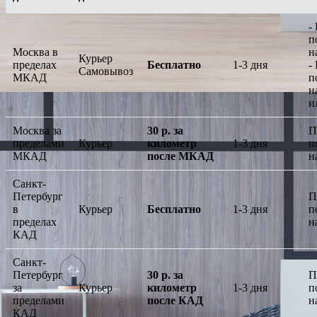
-
п
Москва в
н
Курьер
пределах
Бесплатно
1-3 дня
-
Самовывоз
МКАД
п
н
и
Москва за
30 р. за
П
пределами
Курьер
километр
1-3 дня
п
МКАД
после МКАД
н
Санкт-
Петербург
П
в
Курьер
Бесплатно
1-3 дня
п
пределах
н
КАД
Санкт-
Петербург
30 р. за
П
за
Курьер
километр
1-3 дня
п
пределами
после КАД
н
КАД