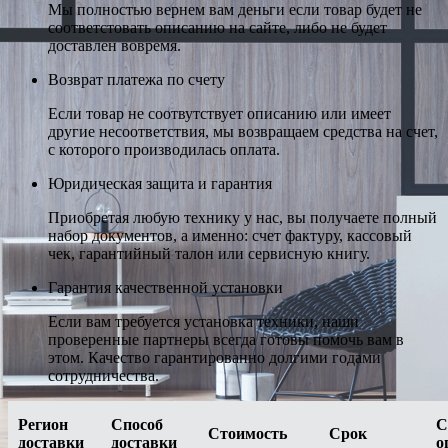
Мы полностью вернем вам деньги если товар будет не
соответстовать описанию на сайте, либо не будет
доставлен вовремя.
Возврат платежа по счету
Если товар не соотвутствует описанию или имеет
другие несоответствия, мы возвращаем средства на счет,
с которого производилась оплата.
Юридическая защита и гарантия
Приобретая любую технику у нас, вы получаете полный
набор документов, а именно: счет фактуру, кассовый
чек, гарантийный талон или сервисную книгу.
Гарантия качественной установки
Если вам требуется установка техники, наши
проверенные партнеры всегда готовы помочь вам в
этом. Качество гарантированно долгими годами
сотрудничества.
Регион
Способ
С
Стоимость
Срок
доставки
доставки
о