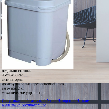
отдельно стоящая
45x45x50 см
активаторная
дозагрузка белья через основной люк
загрузка: 2 кг
механическое управление
С вертикальной загрузкой
Узкие
Недорогие
Низкие
Маленькие
Активаторные