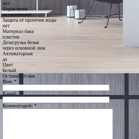
нет
Управление
механическое
Защита от протечек воды
нет
Материал бака
пластик
Дозагрузка белья
через основной люк
Активаторная
да
Цвет
Белый
Оставьте отзыв
Имя:
*
E-mail:
Комментарий:
*