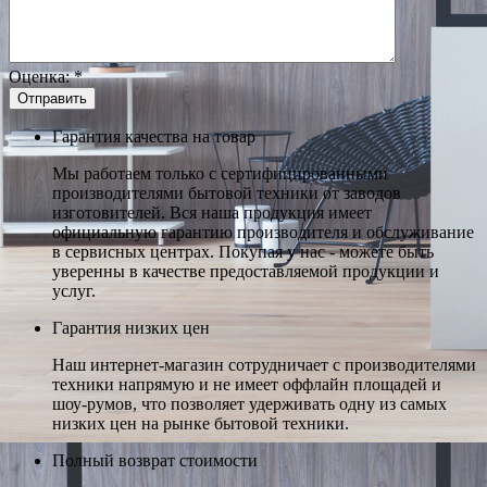
Оценка:
*
Гарантия качества на товар
Мы работаем только с сертифицированными
производителями бытовой техники от заводов
изготовителей. Вся наша продукция имеет
официальную гарантию производителя и обслуживание
в сервисных центрах. Покупая у нас - можете быть
уверенны в качестве предоставляемой продукции и
услуг.
Гарантия низких цен
Наш интернет-магазин сотрудничает с производителями
техники напрямую и не имеет оффлайн площадей и
шоу-румов, что позволяет удерживать одну из самых
низких цен на рынке бытовой техники.
Полный возврат стоимости