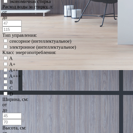
экономичная стирка
Расход воды за стирку, л:
от
до
Тип управления:
сенсорное (интеллектуальное)
электронное (интеллектуальное)
Класс энергопотребления:
A
A+
A++
A+++
B
C
D
Ширина, см:
от
до
Высота, см: