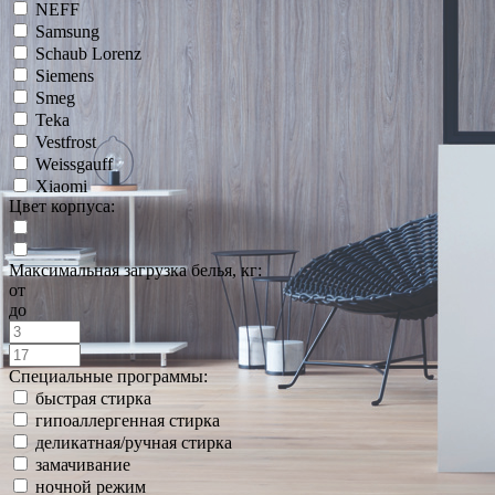
NEFF
Samsung
Schaub Lorenz
Siemens
Smeg
Teka
Vestfrost
Weissgauff
Xiaomi
Цвет корпуса:
Максимальная загрузка белья, кг:
от
до
Специальные программы:
быстрая стирка
гипоаллергенная стирка
деликатная/ручная стирка
замачивание
ночной режим