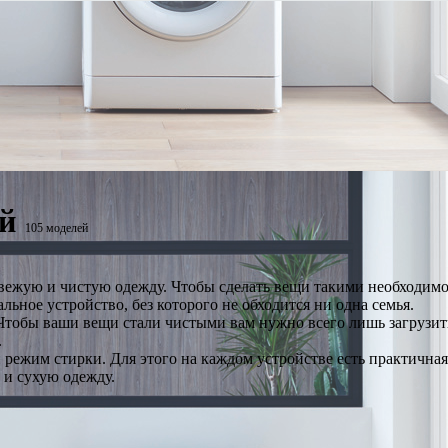
й
105 моделей
 свежую и чистую одежду. Чтобы сделать вещи такими необходим
ьное устройство, без которого не обходится ни одна семья.
тобы ваши вещи стали чистыми вам нужно всего лишь загрузить
.
 режим стирки. Для этого на каждом устройстве есть практична
 и сухую одежду.