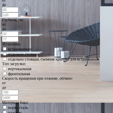
от
до
Глубина, см:
от
до
Установка:
встраиваемая
отдельно стоящая
отдельно стоящая, съемная крышка для встраивания
Тип загрузки:
вертикальная
фронтальная
Скорость вращения при отжиме, об/мин:
от
до
Материал бака:
нерж. сталь
пластик