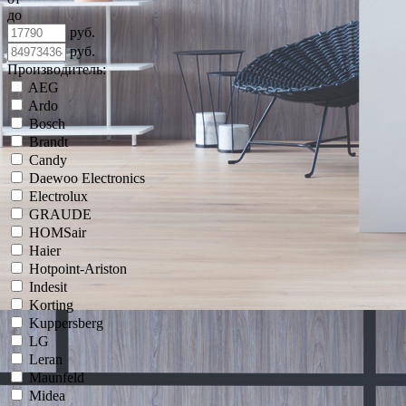
до
руб.
руб.
Производитель:
AEG
Ardo
Bosch
Brandt
Candy
Daewoo Electronics
Electrolux
GRAUDE
HOMSair
Haier
Hotpoint-Ariston
Indesit
Korting
Kuppersberg
LG
Leran
Maunfeld
Midea