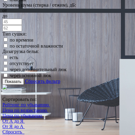
Уровень шума (стирка / отжим), дБ:
от
до
Тип сушки:
по времени
по остаточной влажности
Дозагрузка белья:
есть
отсутствует
через дополнительный люк
через основной люк
Сбросить фильтр
Показать
Сортировать по:
Рейтинг по убыванию
Цена по возрастанию
Цена по убыванию
От А до Я
От Я до А
Сбросить