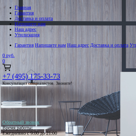
Главная
Гарантия
Доставка и оплата
Напишите нам
Наш адрес
Утилизация
Гарантия
Напишите нам
Наш адрес
Доставка и оплата
Ут
0
руб.
0
+7 (495) 175-33-73
Консультация специалистов. Звоните!
Обратный звонок
Время работы:
Ежедневно с 9:00 до 21:00