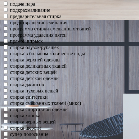
подача пара
подкрахмаливание
предварительная стирка
предотвращение сминания
программа стирки смешанных тканей
программа удаления пятен
прямой впрыск
стирка блузок/рубашек
стирка в большом количестве воды
стирка верхней одежды
стирка деликатных тканей
стирка детских вещей
стирка детской одежды
стирка джинсов
стирка пуховых вещей
стирка синтетики
стирка смешанных тканей (микс)
стирка спортивной одежды
стирка хлопка
стирка черных вещей
стирка шерсти
супер-полоскание