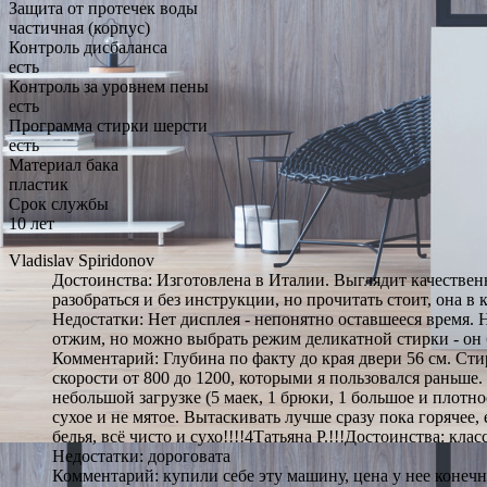
Защита от протечек воды
частичная (корпус)
Контроль дисбаланса
есть
Контроль за уровнем пены
есть
Программа стирки шерсти
есть
Материал бака
пластик
Срок службы
10 лет
Vladislav Spiridonov
Достоинства: Изготовлена в Италии. Выглядит качествен
разобраться и без инструкции, но прочитать стоит, она в 
Недостатки: Нет дисплея - непонятно оставшееся время. Н
отжим, но можно выбрать режим деликатной стирки - он 
Комментарий: Глубина по факту до края двери 56 см. Ст
скорости от 800 до 1200, которыми я пользовался раньше
небольшой загрузке (5 маек, 1 брюки, 1 большое и плотное
сухое и не мятое. Вытаскивать лучше сразу пока горячее,
белья, всё чисто и сухо!!!!4Татьяна Р.!!!Достоинства: кл
Недостатки: дороговата
Комментарий: купили себе эту машину, цена у нее конечн