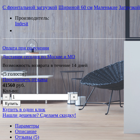
С фронтальной загрузкой
Шириной 60 см
Маленькие
Загрузкой
Производитель:
Indesit
*Наличие уточняйте у менеджера
Оплата при получении
Доставим сегодня по Москве и МО
Возможность возврата в течение 14 дней
(5 голосов)
Просмотреть отзывы
41560
руб.
Кол-во:
−
+
Купить
Купить в один клик
Нашли дешевле? Сделаем скидку!
Параметры
Описание
Отзывы (5)