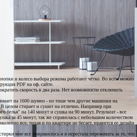
Кнопки и колесо выбора режима работают чётко. Во всём можно
трукция PDF на оф. сайте.
сократить скорость в два раза. Нет возможности отключить
жимает на 1600 шумно - но тише чем другие машинки на
. В целом стирает и сушит на отлично. Например при
о белья" на 140 минут и сушка на 90 минут. Результат - все
 сушка за 45 минут, так же справилась с небольшим количеством
иколепно все, тихая и по квартире не бегает, нравится ее дизайн
тирки мне все понравилось и я перестала переживать за то, что