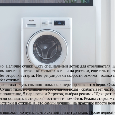
но. Наличие сушки. Есть специальный лоток для отбеливателя. 
комплекте на нескольких языках в т.ч. и на русском, еще есть инс
ет отсрочки старта. Нет регулировки скорости отжима - только 
без отжима.
ирает тихо - чуть слышно только как переворачиваются вещи. От
. Сушит тихо, но слышен насос откачки воды - срабатывает часто
 полотенце, 5 пар носок и 2 трусов) выбрал режим - "Для цветног
 если оставить в стиралке - остынет и помнётся. Режим стирка +
асс стирки и отжима А, это самый лучший, на практике просто вел
о высокая, но думали, что скупой платит дважды. После первой с