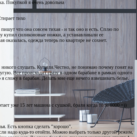
шка. Покупкой я очень довольна
Стирает тихо
пишут что она совсем тихая - и так оно и есть. Сплю по
азу купил силиконовые ножки, а устанавливали ее
 оказалась, одежда теперь по квартире не сохнет.
 никого слушать. Купили.Честно, не понимаю почему гонят на
ругую. Все происходит сразу в одном барабане в рамках одного
 я сложу в барабан. Делать мне еще нечего взвешивать белье.
тает уже 15 лет машина с сушкой, брали когда то за 8000 =))
ья. Есть кнопка сделать "хорошо".
 если надо куда-то отойти. Можно выбрать только другой режим,