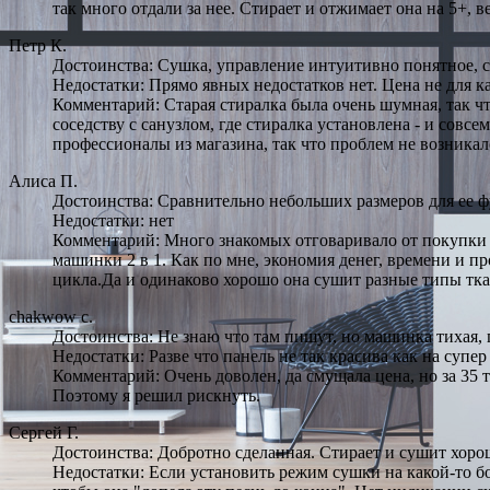
так много отдали за нее. Стирает и отжимает она на 5+, 
Петр К.
Достоинства: Сушка, управление интуитивно понятное, сб
Недостатки: Прямо явных недостатков нет. Цена не для ка
Комментарий: Старая стиралка была очень шумная, так что
соседству с санузлом, где стиралка установлена - и сов
профессионалы из магазина, так что проблем не возникал
Алиса П.
Достоинства: Сравнительно небольших размеров для ее ф
Недостатки: нет
Комментарий: Много знакомых отговаривало от покупки м
машинки 2 в 1. Как по мне, экономия денег, времени и п
цикла.Да и одинаково хорошо она сушит разные типы ткане
chakwow c.
Достоинства: Не знаю что там пишут, но машинка тихая, п
Недостатки: Разве что панель не так красива как на супе
Комментарий: Очень доволен, да смущала цена, но за 35 ты
Поэтому я решил рискнуть.
Сергей Г.
Достоинства: Добротно сделанная. Стирает и сушит хорошо
Недостатки: Если установить режим сушки на какой-то бол