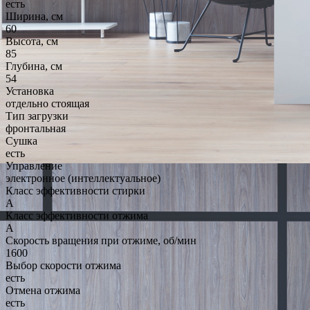
есть
Ширина, см
60
Высота, см
85
Глубина, см
54
Установка
отдельно стоящая
Тип загрузки
фронтальная
Сушка
есть
Управление
электронное (интеллектуальное)
Класс эффективности стирки
A
Класс эффективности отжима
A
Скорость вращения при отжиме, об/мин
1600
Выбор скорости отжима
есть
Отмена отжима
есть