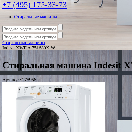
+7 (495) 175-33-73
Стиральные машины
Стиральные машины
Indesit XWDA 751680X W
Стиральная машина Indesit
Артикул:
275956