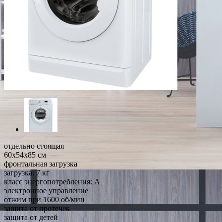
отдельно стоящая
60x54x85 см
фронтальная загрузка
загрузка: 7 кг
класс энергопотребления: A
электронное управление
отжим при 1600 об/мин
защита от протечек
защита от детей