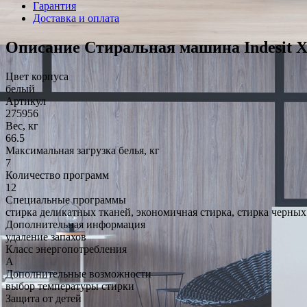
Гарантия
Доставка и оплата
Описание Стиральная машина Indesit
Цвет корпуса
белый
Артикул
275956
Вес, кг
66.5
Максимальная загрузка белья, кг
7
Количество программ
12
Специальные программы
стирка деликатных тканей, экономичная стирка, стирка черных
Дополнительная информация
удаление запахов
Класс энергопотребления
A
Дополнительные возможности
выбор температуры стирки
Защита от детей