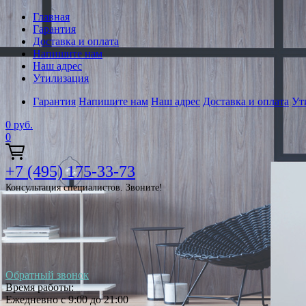
Главная
Гарантия
Доставка и оплата
Напишите нам
Наш адрес
Утилизация
Гарантия
Напишите нам
Наш адрес
Доставка и оплата
Ут
0
руб.
0
+7 (495) 175-33-73
Консультация специалистов. Звоните!
Обратный звонок
Время работы:
Ежедневно с 9:00 до 21:00