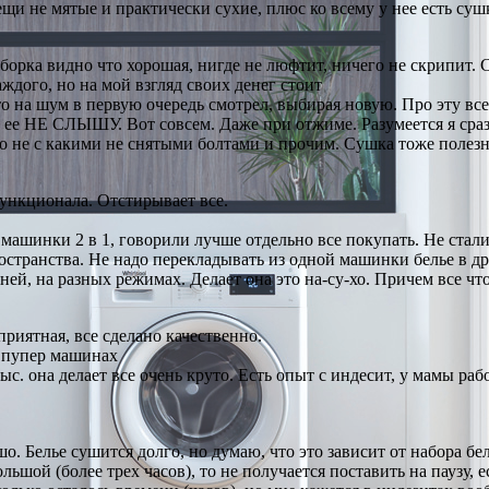
вещи не мятые и практически сухие, плюс ко всему у нее есть су
орка видно что хорошая, нигде не люфтит, ничего не скрипит. 
ждого, но на мой взгляд своих денег стоит
 на шум в первую очередь смотрел, выбирая новую. Про эту все 
сем ее НЕ СЛЫШУ. Вот совсем. Даже при отжиме. Разумеется я ср
о не с какими не снятыми болтами и прочим. Сушка тоже полезная
ункционала. Отстирывает все.
ашинки 2 в 1, говорили лучше отдельно все покупать. Не стали
ространства. Не надо перекладывать из одной машинки белье в д
й, на разных режимах. Делает она это на-су-хо. Причем все что
риятная, все сделано качественно.
р пупер машинах
с. она делает все очень круто. Есть опыт с индесит, у мамы рабо
. Белье сушится долго, но думаю, что это зависит от набора бел
ьшой (более трех часов), то не получается поставить на паузу,