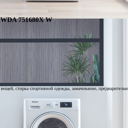
 XWDA 751680X W
 вещей, стирка спортивной одежды, замачивание, предварительн