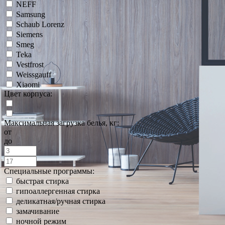
NEFF
Samsung
Schaub Lorenz
Siemens
Smeg
Teka
Vestfrost
Weissgauff
Xiaomi
Цвет корпуса:
Максимальная загрузка белья, кг:
от
до
Специальные программы:
быстрая стирка
гипоаллергенная стирка
деликатная/ручная стирка
замачивание
ночной режим