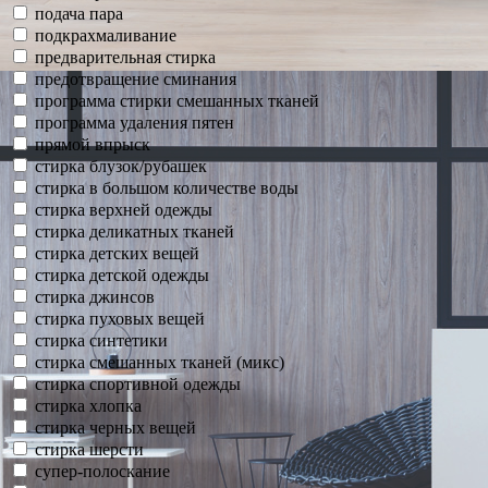
подача пара
подкрахмаливание
предварительная стирка
предотвращение сминания
программа стирки смешанных тканей
программа удаления пятен
прямой впрыск
стирка блузок/рубашек
стирка в большом количестве воды
стирка верхней одежды
стирка деликатных тканей
стирка детских вещей
стирка детской одежды
стирка джинсов
стирка пуховых вещей
стирка синтетики
стирка смешанных тканей (микс)
стирка спортивной одежды
стирка хлопка
стирка черных вещей
стирка шерсти
супер-полоскание