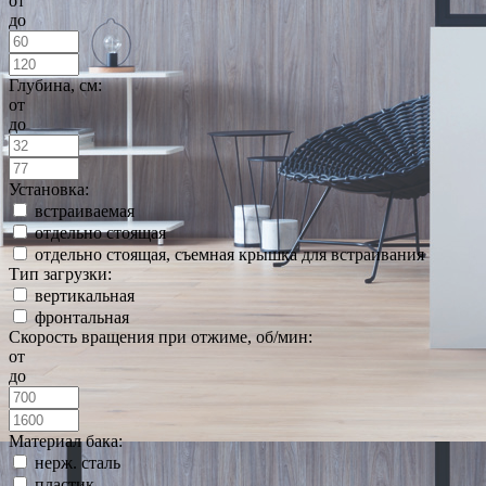
от
до
Глубина, см:
от
до
Установка:
встраиваемая
отдельно стоящая
отдельно стоящая, съемная крышка для встраивания
Тип загрузки:
вертикальная
фронтальная
Скорость вращения при отжиме, об/мин:
от
до
Материал бака:
нерж. сталь
пластик