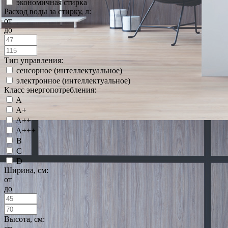
экономичная стирка
Расход воды за стирку, л:
от
до
Тип управления:
сенсорное (интеллектуальное)
электронное (интеллектуальное)
Класс энергопотребления:
A
A+
A++
A+++
B
C
D
Ширина, см:
от
до
Высота, см: