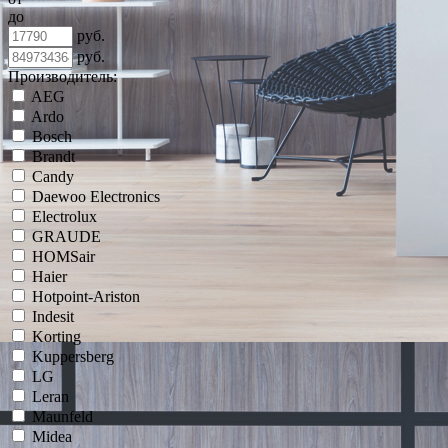
до
руб.
руб.
Производитель:
AEG
Ardo
Bosch
Brandt
Candy
Daewoo Electronics
Electrolux
GRAUDE
HOMSair
Haier
Hotpoint-Ariston
Indesit
Korting
Kuppersberg
LG
Leran
Maunfeld
Midea