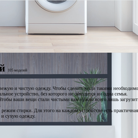
й
105 моделей
 свежую и чистую одежду. Чтобы сделать вещи такими необходим
ьное устройство, без которого не обходится ни одна семья.
тобы ваши вещи стали чистыми вам нужно всего лишь загрузить
.
 режим стирки. Для этого на каждом устройстве есть практична
 и сухую одежду.