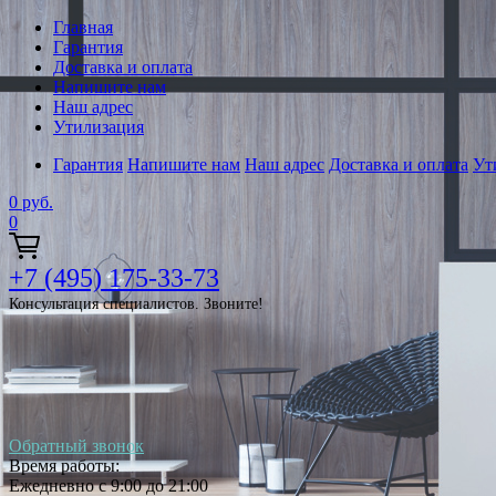
Главная
Гарантия
Доставка и оплата
Напишите нам
Наш адрес
Утилизация
Гарантия
Напишите нам
Наш адрес
Доставка и оплата
Ут
0
руб.
0
+7 (495) 175-33-73
Консультация специалистов. Звоните!
Обратный звонок
Время работы:
Ежедневно с 9:00 до 21:00