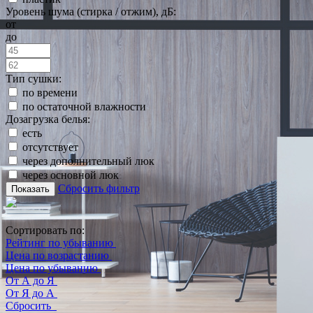
Уровень шума (стирка / отжим), дБ:
от
до
Тип сушки:
по времени
по остаточной влажности
Дозагрузка белья:
есть
отсутствует
через дополнительный люк
через основной люк
Сбросить фильтр
Показать
Сортировать по:
Рейтинг по убыванию
Цена по возрастанию
Цена по убыванию
От А до Я
От Я до А
Сбросить