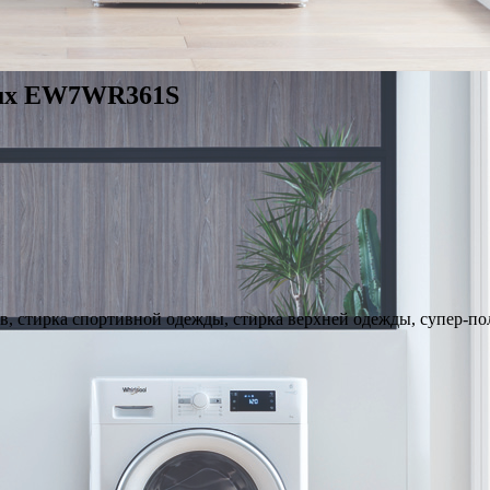
lux EW7WR361S
в, стирка спортивной одежды, стирка верхней одежды, супер-пол