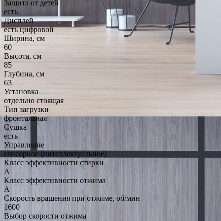
Защита от детей
есть
Дисплей
есть цифровой
Ширина, см
60
Высота, см
85
Глубина, см
63
Установка
отдельно стоящая
Тип загрузки
фронтальная
Сушка
есть
Управление
сенсорное (интеллектуальное)
Класс эффективности стирки
A
Класс эффективности отжима
A
Скорость вращения при отжиме, об/мин
1600
Выбор скорости отжима