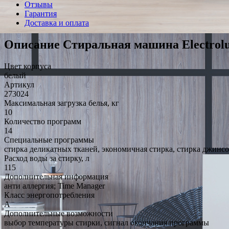
Отзывы
Гарантия
Доставка и оплата
Описание Стиральная машина Electro
Цвет корпуса
белый
Артикул
273024
Максимальная загрузка белья, кг
10
Количество программ
14
Специальные программы
стирка деликатных тканей, экономичная стирка, стирка джинсо
Расход воды за стирку, л
115
Дополнительная информация
анти аллергия; Time Manager
Класс энергопотребления
A
Дополнительные возможности
выбор температуры стирки, сигнал окончания программы