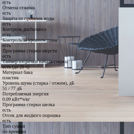
есть
Отмена отжима
есть
Защита от протечек воды
есть
Контроль дисбаланса
есть
Контроль за уровнем пены
есть
Программа стирки шерсти
есть
Таймер отсрочки начала стирки
есть (до 20 ч)
Материал бака
пластик
Уровень шума (стирка / отжим), дБ
51 / 77 дБ
Потребляемая энергия
0.09 кВт*ч/кг
Программа стирки шелка
есть
Отсек для жидкого порошка
есть
Тип сушки
по времени