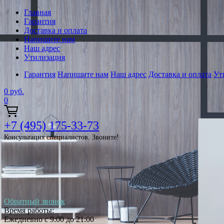
Главная
Гарантия
Доставка и оплата
Напишите нам
Наш адрес
Утилизация
Гарантия
Напишите нам
Наш адрес
Доставка и оплата
Ут
0
руб.
0
+7 (495) 175-33-73
Консультация специалистов. Звоните!
Обратный звонок
Время работы:
Ежедневно с 9:00 до 21:00