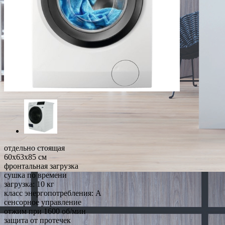
отдельно стоящая
60x63x85 см
фронтальная загрузка
сушка по времени
загрузка: 10 кг
класс энергопотребления: A
сенсорное управление
отжим при 1600 об/мин
защита от протечек