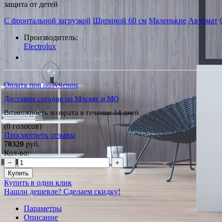
защита от детей
С фронтальной загрузкой
Шириной 60 см
Маленькие
Автомат
Производитель:
Electrolux
*Наличие уточняйте у менеджера
Оплата при получении
Доставим сегодня по Москве и МО
Возможность возврата в течение 14 дней
(0 голосов)
Просмотреть отзывы
70320
руб.
Кол-во:
−
+
Купить
Купить в один клик
Нашли дешевле? Сделаем скидку!
Параметры
Описание