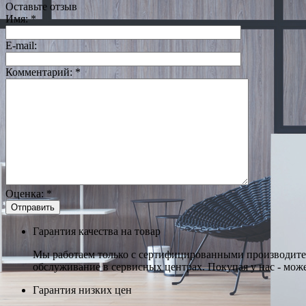
Оставьте отзыв
Имя:
*
E-mail:
Комментарий:
*
Оценка:
*
Гарантия качества на товар
Мы работаем только с сертифицированными производител
обслуживание в сервисных центрах. Покупая у нас - може
Гарантия низких цен