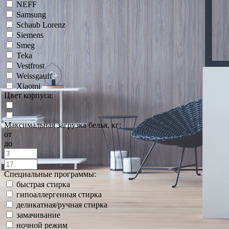
NEFF
Samsung
Schaub Lorenz
Siemens
Smeg
Teka
Vestfrost
Weissgauff
Xiaomi
Цвет корпуса:
Максимальная загрузка белья, кг:
от
до
Специальные программы:
быстрая стирка
гипоаллергенная стирка
деликатная/ручная стирка
замачивание
ночной режим