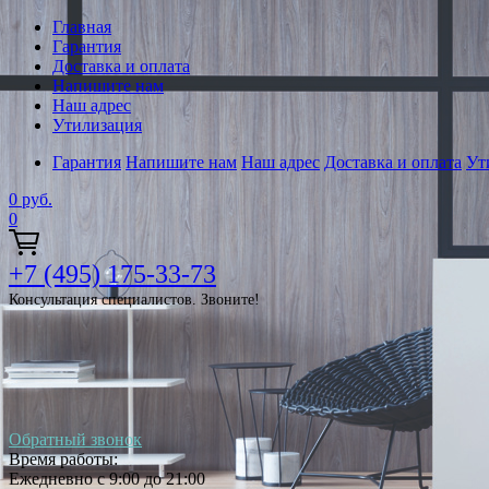
Главная
Гарантия
Доставка и оплата
Напишите нам
Наш адрес
Утилизация
Гарантия
Напишите нам
Наш адрес
Доставка и оплата
Ут
0
руб.
0
+7 (495) 175-33-73
Консультация специалистов. Звоните!
Обратный звонок
Время работы:
Ежедневно с 9:00 до 21:00