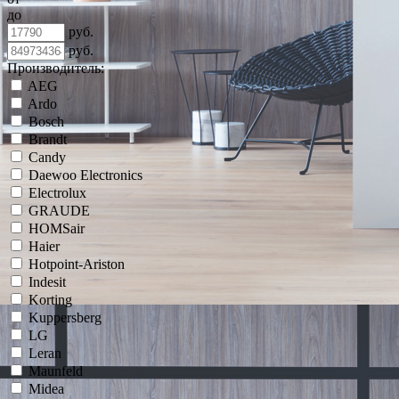
до
руб.
руб.
Производитель:
AEG
Ardo
Bosch
Brandt
Candy
Daewoo Electronics
Electrolux
GRAUDE
HOMSair
Haier
Hotpoint-Ariston
Indesit
Korting
Kuppersberg
LG
Leran
Maunfeld
Midea