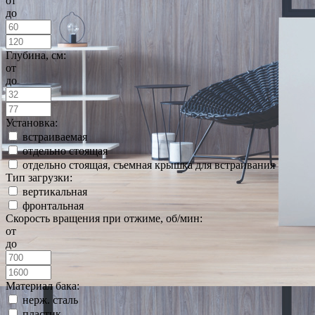
от
до
Глубина, см:
от
до
Установка:
встраиваемая
отдельно стоящая
отдельно стоящая, съемная крышка для встраивания
Тип загрузки:
вертикальная
фронтальная
Скорость вращения при отжиме, об/мин:
от
до
Материал бака:
нерж. сталь
пластик