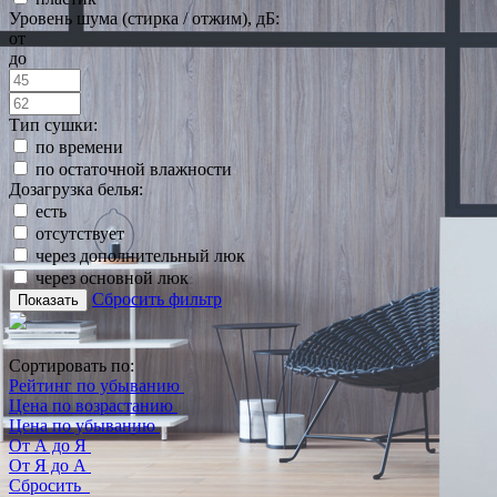
Уровень шума (стирка / отжим), дБ:
от
до
Тип сушки:
по времени
по остаточной влажности
Дозагрузка белья:
есть
отсутствует
через дополнительный люк
через основной люк
Сбросить фильтр
Показать
Сортировать по:
Рейтинг по убыванию
Цена по возрастанию
Цена по убыванию
От А до Я
От Я до А
Сбросить