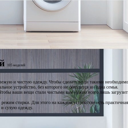
й
105 моделей
 свежую и чистую одежду. Чтобы сделать вещи такими необходим
ьное устройство, без которого не обходится ни одна семья.
тобы ваши вещи стали чистыми вам нужно всего лишь загрузить
.
 режим стирки. Для этого на каждом устройстве есть практична
 и сухую одежду.