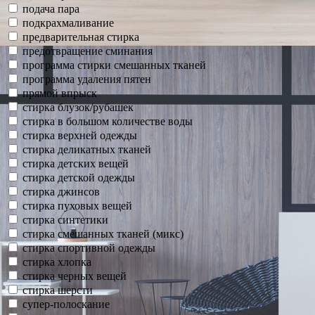
подача пара
подкрахмаливание
предварительная стирка
предотвращение сминания
программа стирки смешанных тканей
программа удаления пятен
прямой впрыск
стирка блузок/рубашек
стирка в большом количестве воды
стирка верхней одежды
стирка деликатных тканей
стирка детских вещей
стирка детской одежды
стирка джинсов
стирка пуховых вещей
стирка синтетики
стирка смешанных тканей (микс)
стирка спортивной одежды
стирка хлопка
стирка черных вещей
стирка шерсти
супер-полоскание