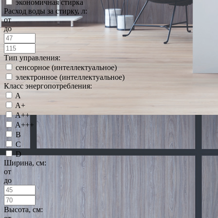
экономичная стирка
Расход воды за стирку, л:
от
до
Тип управления:
сенсорное (интеллектуальное)
электронное (интеллектуальное)
Класс энергопотребления:
A
A+
A++
A+++
B
C
D
Ширина, см:
от
до
Высота, см: