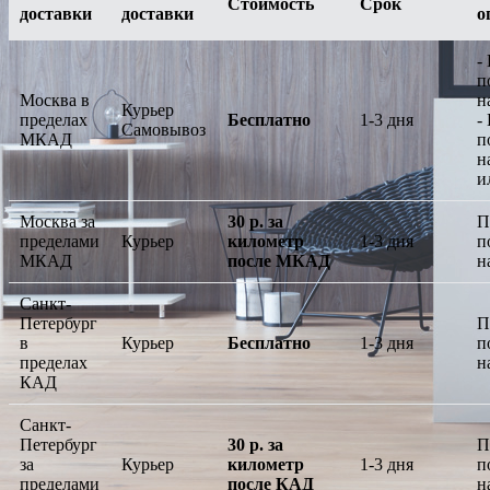
Стоимость
Срок
доставки
доставки
о
-
п
Москва в
н
Курьер
пределах
Бесплатно
1-3 дня
-
Самовывоз
МКАД
п
н
и
Москва за
30 р. за
П
пределами
Курьер
километр
1-3 дня
п
МКАД
после МКАД
н
Санкт-
Петербург
П
в
Курьер
Бесплатно
1-3 дня
п
пределах
н
КАД
Санкт-
Петербург
30 р. за
П
за
Курьер
километр
1-3 дня
п
пределами
после КАД
н