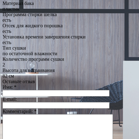
Материал бака
пластик
Программа стирки шелка
есть
Отсек для жидкого порошка
есть
Установка времени завершения стирки
есть
Тип сушки
по остаточной влажности
Количество программ сушки
2
Высота для встраивания
82 см
Оставьте отзыв
Имя:
*
E-mail:
Комментарий:
*