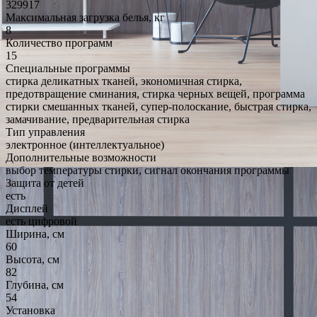
329917
Максимальная загрузка белья, кг
8
Количество программ
15
Специальные программы
стирка деликатных тканей, экономичная стирка,
предотвращение сминания, стирка черных вещей, программа
стирки смешанных тканей, супер-полоскание, быстрая стирка,
замачивание, предварительная стирка
Тип управления
электронное (интеллектуальное)
Дополнительные возможности
выбор температуры стирки, сигнал окончания программы
Защита от детей
есть
Дисплей
есть цифровой
Ширина, см
60
Высота, см
82
Глубина, см
54
Установка