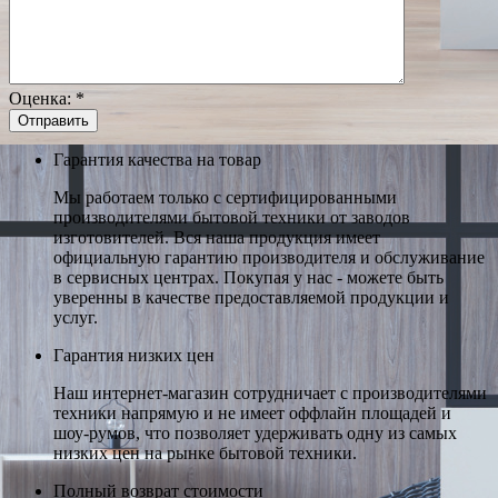
Оценка:
*
Гарантия качества на товар
Мы работаем только с сертифицированными
производителями бытовой техники от заводов
изготовителей. Вся наша продукция имеет
официальную гарантию производителя и обслуживание
в сервисных центрах. Покупая у нас - можете быть
уверенны в качестве предоставляемой продукции и
услуг.
Гарантия низких цен
Наш интернет-магазин сотрудничает с производителями
техники напрямую и не имеет оффлайн площадей и
шоу-румов, что позволяет удерживать одну из самых
низких цен на рынке бытовой техники.
Полный возврат стоимости