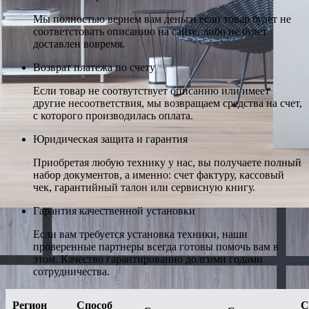
Мы полностью вернем вам деньги если товар будет не
соответстовать описанию на сайте, либо не будет
доставлен вовремя.
Возврат платежа по счету
Если товар не соотвутствует описанию или имеет
другие несоответствия, мы возвращаем средства на счет,
с которого производилась оплата.
Юридическая защита и гарантия
Приобретая любую технику у нас, вы получаете полный
набор документов, а именно: счет фактуру, кассовый
чек, гарантийный талон или сервисную книгу.
Гарантия качественной установки
Если вам требуется установка техники, наши
проверенные партнеры всегда готовы помочь вам в
этом. Качество гарантированно долгими годами
сотрудничества.
Регион
Способ
С