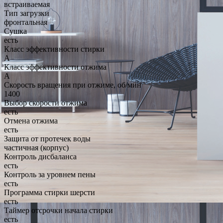
встраиваемая
Тип загрузки
фронтальная
Сушка
есть
Класс эффективности стирки
A
Класс эффективности отжима
A
Скорость вращения при отжиме, об/мин
1400
Выбор скорости отжима
есть
Отмена отжима
есть
Защита от протечек воды
частичная (корпус)
Контроль дисбаланса
есть
Контроль за уровнем пены
есть
Программа стирки шерсти
есть
Таймер отсрочки начала стирки
есть