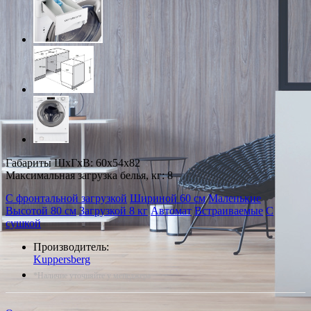
Габариты ШxГxВ: 60x54x82
Максимальная загрузка белья, кг: 8
С фронтальной загрузкой
Шириной 60 см
Маленькие
Высотой 80 см
Загрузкой 8 кг
Автомат
Встраиваемые
С
сушкой
Производитель:
Kuppersberg
*Наличие уточняйте у менеджера