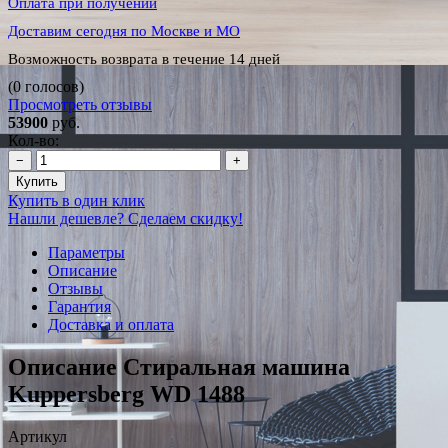
Оплата при получении
Доставим сегодня по Москве и МО
Возможность возврата в течение 14 дней
(0 голосов)
Просмотреть отзывы
53900
руб.
Кол-во:
−
+
Купить
Купить в один клик
Нашли дешевле? Сделаем скидку!
Параметры
Описание
Отзывы
Гарантия
Доставка и оплата
Описание Стиральная машина
Kuppersberg WD 1488
Артикул