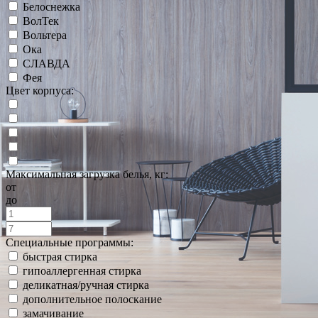
Белоснежка
ВолТек
Вольтера
Ока
СЛАВДА
Фея
Цвет корпуса:
Максимальная загрузка белья, кг:
от
до
Специальные программы:
быстрая стирка
гипоаллергенная стирка
деликатная/ручная стирка
дополнительное полоскание
замачивание