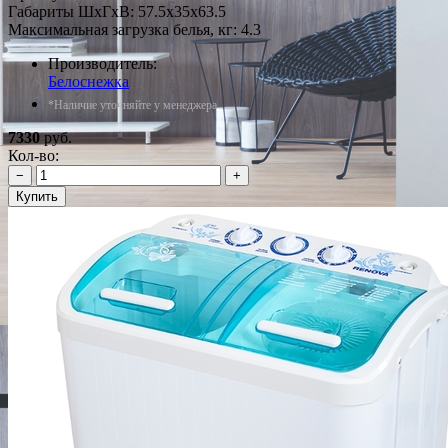
Габариты ШxГxВ: 57.5x35x63.5
Максимальная загрузка белья, кг: 4.3
Производитель:
Белоснежка
*Наличие уточняйте у менеджера
7330
руб.
Кол-во:
−
+
Купить