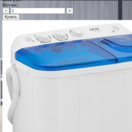
Кол-во:
−
+
Купить