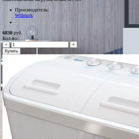
Производитель:
Willmark
*Наличие уточняйте у менеджера
6830
руб.
Кол-во:
−
+
Купить