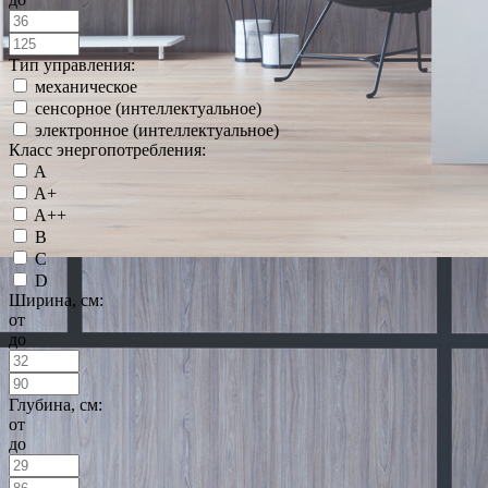
Тип управления:
механическое
сенсорное (интеллектуальное)
электронное (интеллектуальное)
Класс энергопотребления:
A
A+
A++
B
C
D
Ширина, см:
от
до
Глубина, см:
от
до