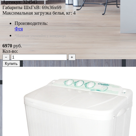
Артикул:
324543
Габариты ШxГxВ: 69x36x69
Максимальная загрузка белья, кг: 4
Производитель:
Фея
*Наличие уточняйте у менеджера
6970
руб.
Кол-во:
−
+
Купить