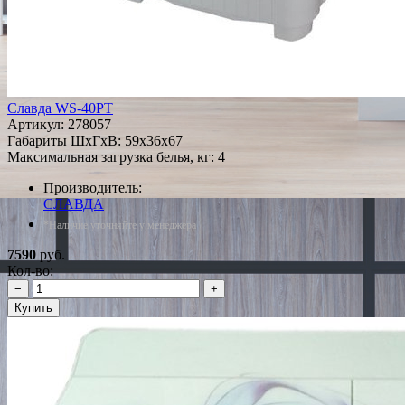
Славда WS-40PT
Артикул:
278057
Габариты ШxГxВ: 59x36x67
Максимальная загрузка белья, кг: 4
Производитель:
СЛАВДА
*Наличие уточняйте у менеджера
7590
руб.
Кол-во:
−
+
Купить