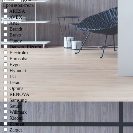
Производитель:
ARESA
AVEX
Artel
Brandt
Bravo
Candy
Daewoo Electronics
Electrolux
Eurosoba
Evgo
Hyundai
LG
Leran
Optima
RENOVA
Samsung
Saturn
Willmark
Xiaomi
Zanussi
Zarget