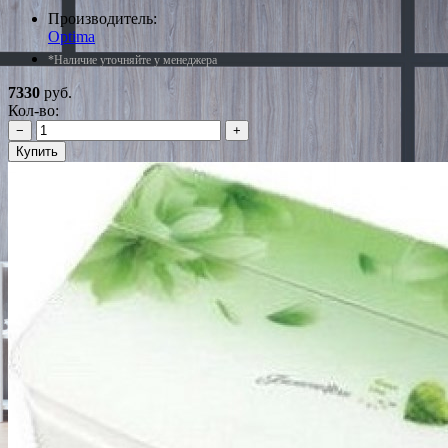
Производитель:
Optima
*Наличие уточняйте у менеджера
7330
руб.
Кол-во:
−
+
Купить