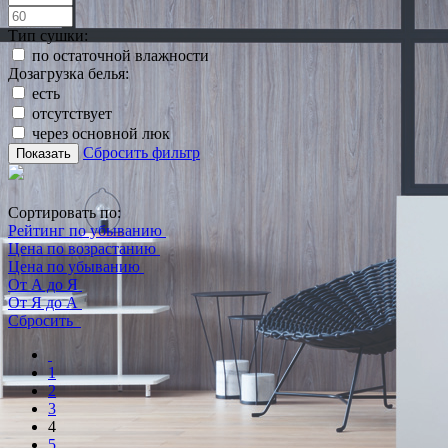
Тип сушки:
по остаточной влажности
Дозагрузка белья:
есть
отсутствует
через основной люк
Сбросить фильтр
Показать
Сортировать по:
Рейтинг по убыванию
Цена по возрастанию
Цена по убыванию
От А до Я
От Я до А
Сбросить
1
2
3
4
5