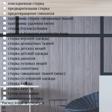
повседневная стирка
предварительная стирка
предотвращение сминания
программа стирки смешанных тканей
программа удаления пятен
стирка блузок/рубашек
стирка в большом количестве воды
стирка верхней одежды
стирка деликатных тканей
стирка детских вещей
стирка детской одежды
стирка джинсов
стирка пуховых вещей
стирка синтетики
стирка смешанных тканей (микс)
стирка спортивной одежды
стирка хлопка
стирка шерсти
супер-полоскание
экономичная стирка
Расход воды за стирку, л:
от
до