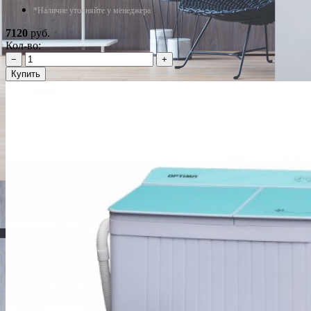
*Наличие уточняйте у менеджера
7120
руб.
Кол-во:
−
+
Купить