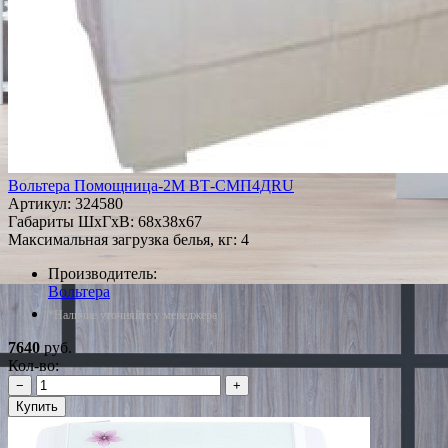
Вольтера Помощница-2М ВТ-СМП4ДRU
Артикул:
324580
Габариты ШxГxВ: 68x38x67
Максимальная загрузка белья, кг: 4
Производитель:
Вольтера
*Наличие уточняйте у менеджера
7640
руб.
Кол-во:
−
+
Купить