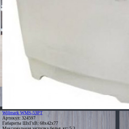
Willmark WMS-53PT
Артикул:
324597
Габариты ШxГxВ: 68x42x77
Максимальная загрузка белья, кг: 5.3