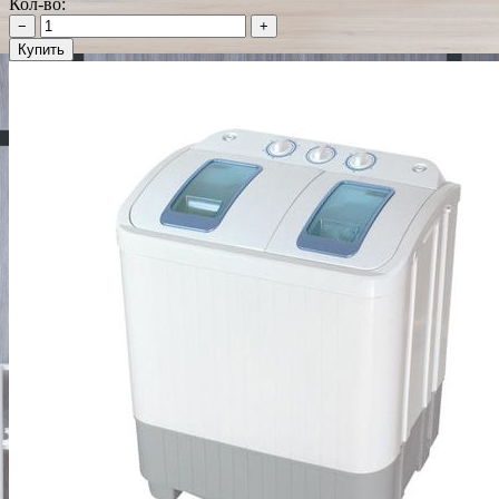
Кол-во:
−
+
Купить