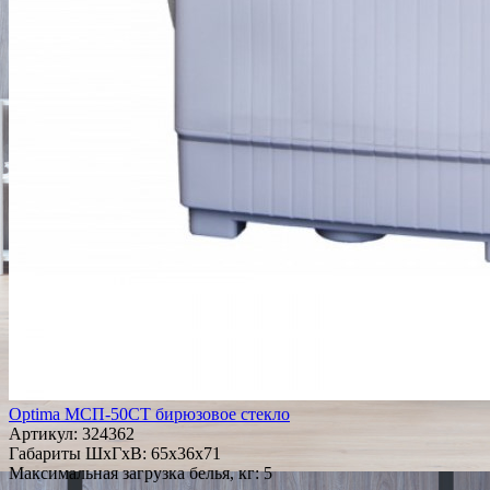
Optima МСП-50СТ бирюзовое стекло
Артикул:
324362
Габариты ШxГxВ: 65x36x71
Максимальная загрузка белья, кг: 5