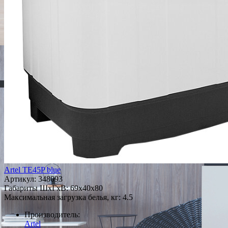
Artel TE45P blue
Артикул:
348093
Габариты ШxГxВ: 69x40x80
Максимальная загрузка белья, кг: 4.5
Производитель:
Artel