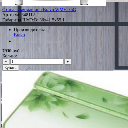
Стиральная машина Bravo WMH-35G
Артикул:
348112
Габариты ШxГxВ: 36x41.5x55.1
Производитель:
Bravo
*Наличие уточняйте у менеджера
7930
руб.
Кол-во:
−
+
Купить