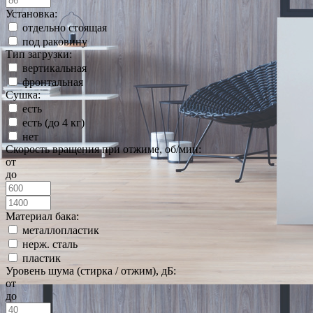
Установка:
отдельно стоящая
под раковину
Тип загрузки:
вертикальная
фронтальная
Сушка:
есть
есть (до 4 кг)
нет
Скорость вращения при отжиме, об/мин:
от
до
Материал бака:
металлопластик
нерж. сталь
пластик
Уровень шума (стирка / отжим), дБ:
от
до