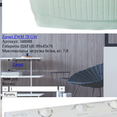
Zarget ZWM 78 GW
Артикул:
348088
Габариты ШxГxВ: 89x45x76
Максимальная загрузка белья, кг: 7.8
Производитель:
Zarget
*Наличие уточняйте у менеджера
7600
руб.
Кол-во:
−
+
Купить