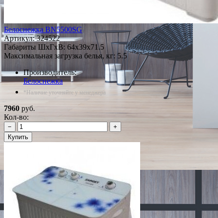
Белоснежка ВN5500SG
Артикул:
324522
Габариты ШxГxВ: 64x39x71.5
Максимальная загрузка белья, кг: 5.5
Производитель:
Белоснежка
*Наличие уточняйте у менеджера
7960
руб.
Кол-во:
−
+
Купить