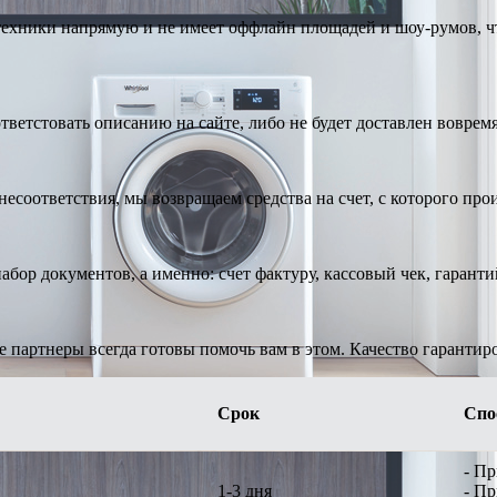
техники напрямую и не имеет оффлайн площадей и шоу-румов, чт
тветстовать описанию на сайте, либо не будет доставлен вовремя
есоответствия, мы возвращаем средства на счет, с которого про
абор документов, а именно: счет фактуру, кассовый чек, гарант
е партнеры всегда готовы помочь вам в этом. Качество гарантир
Срок
Спо
- П
1-3 дня
- П