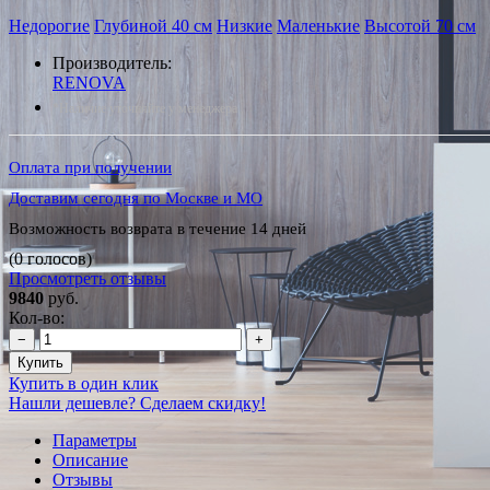
Недорогие
Глубиной 40 см
Низкие
Маленькие
Высотой 70 см
Производитель:
RENOVA
*Наличие уточняйте у менеджера
Оплата при получении
Доставим сегодня по Москве и МО
Возможность возврата в течение 14 дней
(0 голосов)
Просмотреть отзывы
9840
руб.
Кол-во:
−
+
Купить
Купить в один клик
Нашли дешевле? Сделаем скидку!
Параметры
Описание
Отзывы