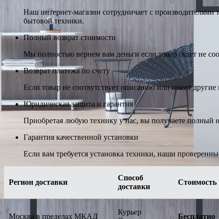
Наш интернет-магазин сотрудничает с производителями 
бытовой техники.
Полный возврат стоимости
Мы полностью вернем вам деньги если товар будет не соо
Возврат платежа по счету
Если товар не соотвутствует описанию или имеет другие н
Юридическая защита и гарантия
Приобретая любую технику у нас, вы получаете полный н
Гарантия качественной установки
Если вам требуется установка техники, наши проверенны
Способ
Регион доставки
Стоимость
доставки
Курьер
Москва в пределах МКАД
Бесплатно