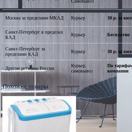
Самовывоз
Москва за пределами МКАД
Курьер
30 р. за к
Санкт-Петербург в пределах
Курьер
Бесплатно
КАД
Санкт-Петербург за
Курьер
30 р. за к
пределами КАД
Курьер,
По тарифам
Другие регионы России
самовывоз
компании
Похожие товары