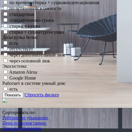
по временистирка + сушкаконденсационная
по остаточной влажности
стандартная
стандартнаяэко сушка
стирка + сушка
стирка + сушкатурбосушка
Дозагрузка белья:
есть
отсутствует
через дополнительный люк
через основной люк
Экосистема:
Amazon Alexa
Google Home
Работает в системе умный дом:
есть
Сбросить фильтр
Показать
Сортировать по:
Рейтинг по убыванию
Цена по возрастанию
Цена по убыванию