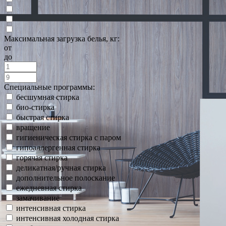
Максимальная загрузка белья, кг:
от
до
Специальные программы:
бесшумная стирка
био-стирка
быстрая стирка
вращение
гигиеническая стирка с паром
гипоаллергенная стирка
горячая стирка
деликатная/ручная стирка
дополнительное полоскание
ежедневная стирка
замачивание
интенсивная стирка
интенсивная холодная стирка