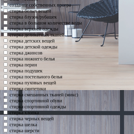
создание собственных програ
стирка белых вещей
стирка блузок/рубашек
стирка в большом количестве воды
стирка верхней одежды
стирка деликатных тканей
стирка детских вещей
стирка детской одежды
стирка джинсов
стирка нижнего белья
стирка перин
стирка подушек
стирка постельного белья
стирка пуховых вещей
стирка синтетики
стирка смешанных тканей (микс)
стирка спортивной обуви
стирка спортивной одежды
стирка хлопка
стирка черных вещей
стирка шелка
стирка шерсти