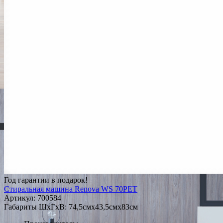
Год гарантии в подарок!
Стиральная машина Renova WS 70PET
Артикул:
700584
Габариты ШxГxВ: 74,5смx43,5смx83см