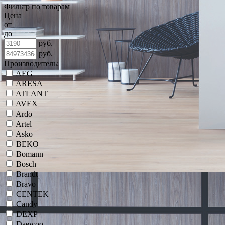
Фильтр по товарам
Цена
от
до
руб.
руб.
Производитель:
AEG
ARESA
ATLANT
AVEX
Ardo
Artel
Asko
BEKO
Bomann
Bosch
Brandt
Bravo
CENTEK
Candy
DEXP
Daewoo