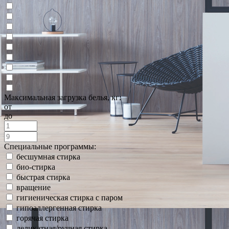
Максимальная загрузка белья, кг:
от
до
Специальные программы:
бесшумная стирка
био-стирка
быстрая стирка
вращение
гигиеническая стирка с паром
гипоаллергенная стирка
горячая стирка
деликатная/ручная стирка