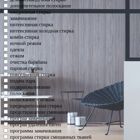
дополнительное полоскание
ежедневная стирка
замачивание
интенсивная стирка
интенсивная холодная стирка
комби-стирка
ночной режим
одеяла
отжим
очистка барабана
паровая стирка
повседневная стирка
подача пара
подкрахмаливание
полоскание
полоскание + отжим
предварительная стирка
предотвращение сминания
програа замачивания
програа удаления пятен
программа замачивания
программа стирки смешанных тканей