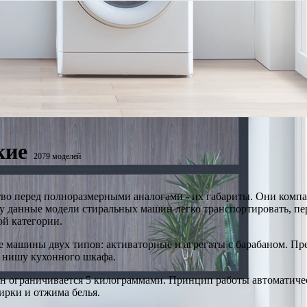
кие
2079 моделей
 перед полноразмерными аналогами - их габариты. Они компакт
 данные модели стиральных машин легко транспортировать, пе
й категории.
 машины двух типов: активаторные и агрегаты с барабаном. Пр
в нишу кухонного шкафа.
 ограничивается 5 килограммами. Принцип работы автоматичес
ирки и отжима белья.