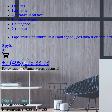
Главная
Гарантия
Доставка и оплата
Напишите нам
Наш адрес
Утилизация
Гарантия
Напишите нам
Наш адрес
Доставка и оплата
Ут
0
руб.
0
+7 (495) 175-33-73
Консультация специалистов. Звоните!
Обратный звонок
Время работы:
Ежедневно с 9:00 до 21:00