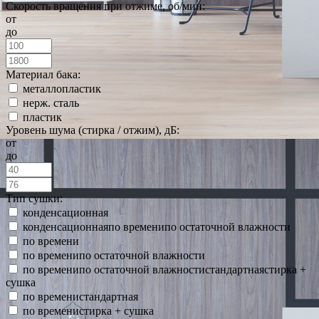
Скорость вращения при отжиме, об/мин:
от
до
Материал бака:
металлопластик
нерж. сталь
пластик
Уровень шума (стирка / отжим), дБ:
от
до
Тип сушки:
конденсационная
конденсационнаяпо временипо остаточной влажности
по времени
по временипо остаточной влажности
по временипо остаточной влажностистандартнаястирка +
сушка
по временистандартная
по временистирка + сушка