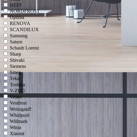
NEFF
NORDFROST
Optima
RENOVA
SCANDILUX
Samsung
Saturn
Schaub Lorenz
Sharp
Shivaki
Siemens
Smeg
Teka
Toshiba
V-ZUG
Vestel
Vestfrost
Weissgauff
Whirlpool
Willmark
Winia
Xiaomi