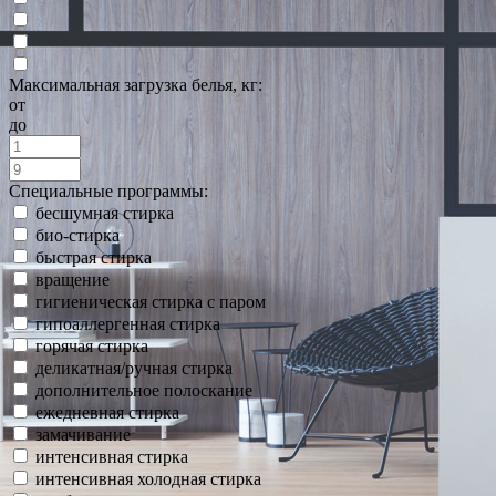
Максимальная загрузка белья, кг:
от
до
Специальные программы:
бесшумная стирка
био-стирка
быстрая стирка
вращение
гигиеническая стирка с паром
гипоаллергенная стирка
горячая стирка
деликатная/ручная стирка
дополнительное полоскание
ежедневная стирка
замачивание
интенсивная стирка
интенсивная холодная стирка