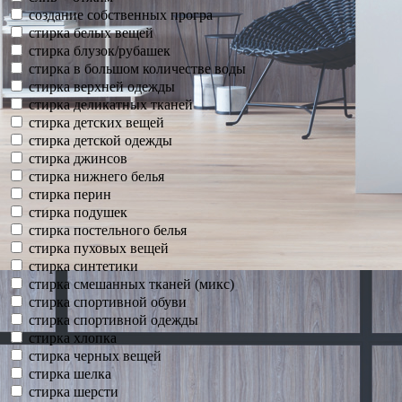
создание собственных програ
стирка белых вещей
стирка блузок/рубашек
стирка в большом количестве воды
стирка верхней одежды
стирка деликатных тканей
стирка детских вещей
стирка детской одежды
стирка джинсов
стирка нижнего белья
стирка перин
стирка подушек
стирка постельного белья
стирка пуховых вещей
стирка синтетики
стирка смешанных тканей (микс)
стирка спортивной обуви
стирка спортивной одежды
стирка хлопка
стирка черных вещей
стирка шелка
стирка шерсти