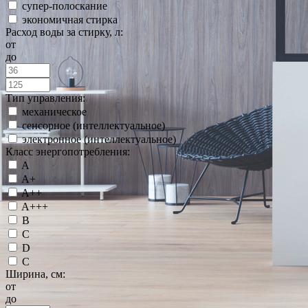
супер-полоскание
экономичная стирка
Расход воды за стирку, л:
от
до
Тип управления:
механическое
сенсорное (интеллектуальное)
электронное (интеллектуальное)
Класс энергопотребления:
A
A+
A++
A+++
B
C
D
С
Ширина, см:
от
до