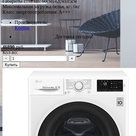
Габариты ШxГxВ: 60смx42смx85см
Максимальная загрузка белья, кг: 6кг
Класс энергопотребления: A+++
Производитель:
Korting
Доставка сегодня!
46890
руб.
Кол-во:
−
+
Купить