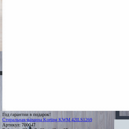
Год гарантии в подарок!
Стиральная машина Korting KWM 42ILS1269
Артикул:
700047