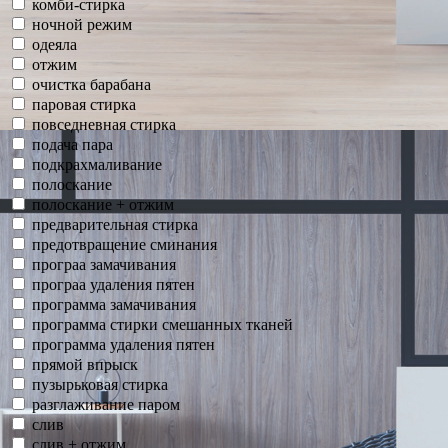
комби-стирка
ночной режим
одеяла
отжим
очистка барабана
паровая стирка
повседневная стирка
подача пара
подкрахмаливание
полоскание
полоскание + отжим
предварительная стирка
предотвращение сминания
програа замачивания
програа удаления пятен
программа замачивания
программа стирки смешанных тканей
программа удаления пятен
прямой впрыск
пузырьковая стирка
разглаживание паром
слив
слив + отжим