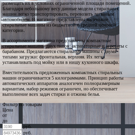
размещать их в условиях ограниченной площади помещений.
Благодаря небольшому весу данные модели стиральных
машин легко транспортировать, перевозить легковым
автомобилем. В магазине представлены маленькие
стиральные машины из бюджетной и средней ценовой
категории.
В ассортименте магазина представлены компактные
стиральные машины двух типов: активаторные и агрегаты с
барабаном. Предлагаются стиральные машины с двумя
типами загрузки: фронтальная, верхняя. Их легко
устанавливать под мойку или в нишу кухонного шкафа.
Вместительность предложенных компактных стиральных
машин ограничивается 5 килограммами. Принцип работы
автоматических аппаратов аналогичен полноразмерным
вариантам, набор режимов ограничен, но обеспечивает
выполнение всех задач стирки и отжима белья.
Фильтр по товарам
Цена
от
до
руб.
руб.