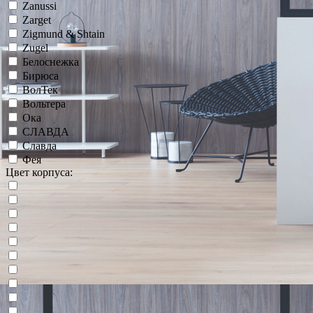
Zanussi
Zarget
Zigmund & Shtain
Zugel
Белоснежка
Бирюса
ВолТек
Вольтера
Ока
СЛАВДА
Славда
Фея
Цвет корпуса: