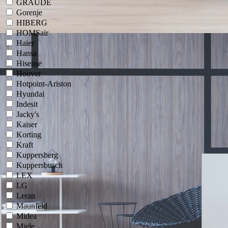
GRAUDE
Gorenje
HIBERG
HOMSair
Haier
Hansa
Hisense
Hoover
Hotpoint-Ariston
Hyundai
Indesit
Jacky's
Kaiser
Korting
Kraft
Kuppersberg
Kuppersbusch
LEX
LG
Leran
Maunfeld
Midea
Miele