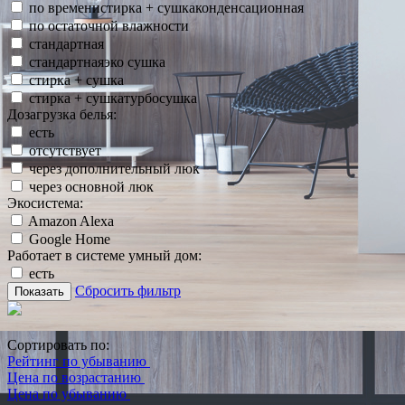
по временистирка + сушкаконденсационная
по остаточной влажности
стандартная
стандартнаяэко сушка
стирка + сушка
стирка + сушкатурбосушка
Дозагрузка белья:
есть
отсутствует
через дополнительный люк
через основной люк
Экосистема:
Amazon Alexa
Google Home
Работает в системе умный дом:
есть
Сбросить фильтр
Показать
Сортировать по:
Рейтинг по убыванию
Цена по возрастанию
Цена по убыванию