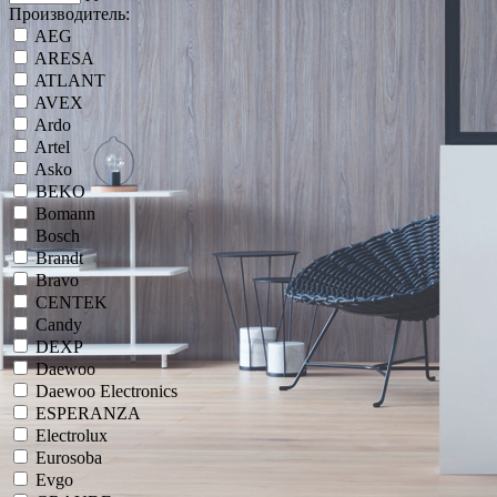
Производитель:
AEG
ARESA
ATLANT
AVEX
Ardo
Artel
Asko
BEKO
Bomann
Bosch
Brandt
Bravo
CENTEK
Candy
DEXP
Daewoo
Daewoo Electronics
ESPERANZA
Electrolux
Eurosoba
Evgo