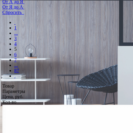
От А до Я
От Я до А
Сбросить
1
...
3
4
5
6
7
...
87
Товар
Параметры
Цена, руб.
Кол-во