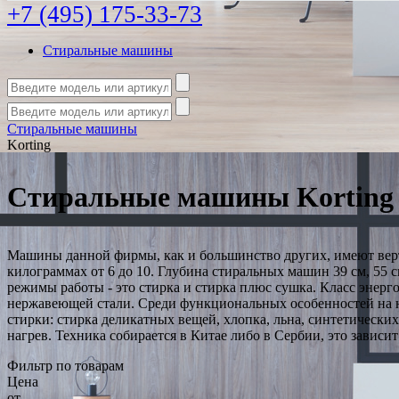
+7 (495) 175-33-73
Стиральные машины
Стиральные машины
Korting
Стиральные машины Korting
Машины данной фирмы, как и большинство других, имеют верти
килограммах от 6 до 10. Глубина стиральных машин 39 см, 55 с
режимы работы - это стирка и стирка плюс сушка. Класс энерг
нержавеющей стали. Среди функциональных особенностей на не
стирки: стирка деликатных вещей, хлопка, льна, синтетически
нагрев. Техника собирается в Китае либо в Сербии, это зависи
Фильтр по товарам
Цена
от