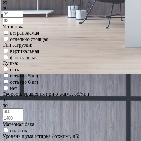
от
до
Установка:
встраиваемая
отдельно стоящая
Тип загрузки:
вертикальная
фронтальная
Сушка:
есть
есть (до 5 кг)
есть (до 6 кг)
нет
Скорость вращения при отжиме, об/мин:
от
до
Материал бака:
пластик
Уровень шума (стирка / отжим), дБ: