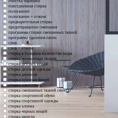
очистка барабана
повседневная стирка
полоскание
полоскание + отжим
предварительная стирка
предотвращение сминания
программа стирки смешанных тканей
программа удаления пятен
слив
слив + отжим
стирка в большом количестве воды
стирка деликатных тканей
стирка детских вещей
стирка детской одежды
стирка джинсов
стирка пуховых вещей
стирка синтетики
стирка смешанных тканей (микс)
стирка спортивной обуви
стирка спортивной одежды
стирка хлопка
стирка черных вещей
стирка шерсти