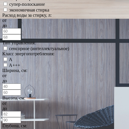
супер-полоскание
экономичная стирка
Расход воды за стирку, л:
от
до
Тип управления:
сенсорное (интеллектуальное)
Класс энергопотребления:
A
A+++
Ширина, см:
от
до
Высота, см:
от
до
Глубина, см: