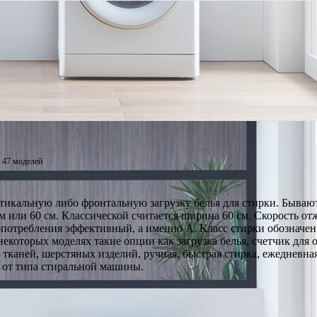
47 моделей
кальную либо фронтальную загрузку белья для стирки. Бывают д
м или 60 см. Классической считается ширина 60 см. Скорость отж
опотребления эффективный, а именно А. Класс стирки обозначен
которых моделях такие опции как загрузка белья, счетчик для
х тканей, шерстяных изделий, ручная, быстрая стирка, ежедневн
т от типа стиральной машины.