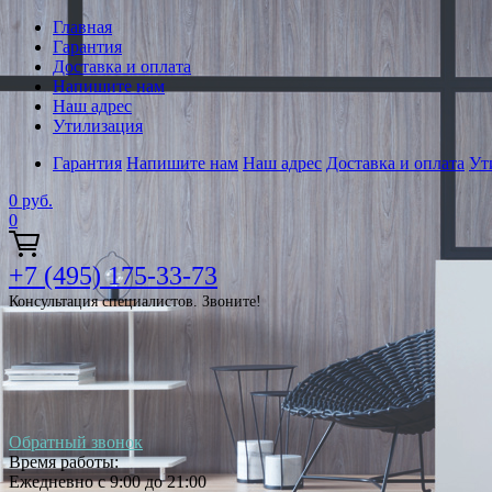
Главная
Гарантия
Доставка и оплата
Напишите нам
Наш адрес
Утилизация
Гарантия
Напишите нам
Наш адрес
Доставка и оплата
Ут
0
руб.
0
+7 (495) 175-33-73
Консультация специалистов. Звоните!
Обратный звонок
Время работы:
Ежедневно с 9:00 до 21:00