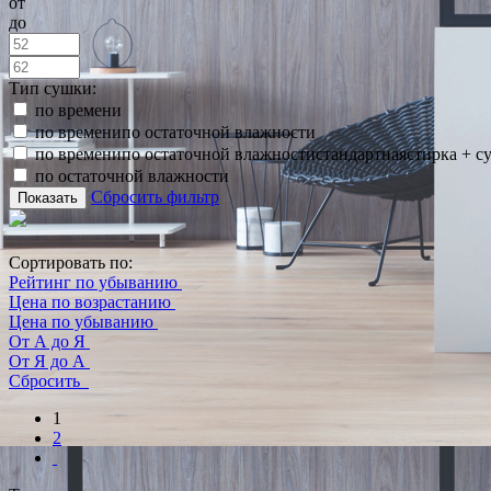
от
до
Тип сушки:
по времени
по временипо остаточной влажности
по временипо остаточной влажностистандартнаястирка + с
по остаточной влажности
Сбросить фильтр
Показать
Сортировать по:
Рейтинг по убыванию
Цена по возрастанию
Цена по убыванию
От А до Я
От Я до А
Сбросить
1
2