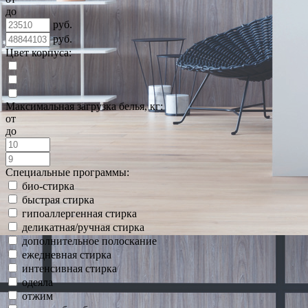
до
руб.
руб.
Цвет корпуса:
Максимальная загрузка белья, кг:
от
до
Специальные программы:
био-стирка
быстрая стирка
гипоаллергенная стирка
деликатная/ручная стирка
дополнительное полоскание
ежедневная стирка
интенсивная стирка
одеяла
отжим