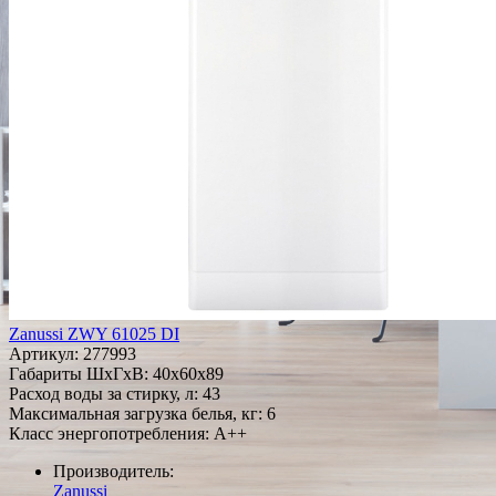
Zanussi ZWY 61025 DI
Артикул:
277993
Габариты ШxГxВ: 40x60x89
Расход воды за стирку, л: 43
Максимальная загрузка белья, кг: 6
Класс энергопотребления: A++
Производитель:
Zanussi