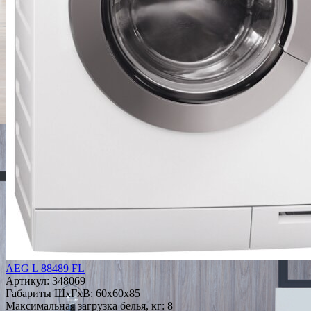
AEG L 88489 FL
Артикул:
348069
Габариты ШxГxВ: 60x60x85
Максимальная загрузка белья, кг: 8