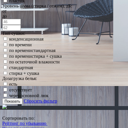
пластик
Уровень шума (стирка / отжим), дБ:
от
до
Тип сушки:
конденсационная
по времени
по временистандартная
по временистирка + сушка
по остаточной влажности
стандартная
стирка + сушка
Дозагрузка белья:
есть
отсутствует
через основной люк
Сбросить фильтр
Показать
Сортировать по:
Рейтинг по убыванию