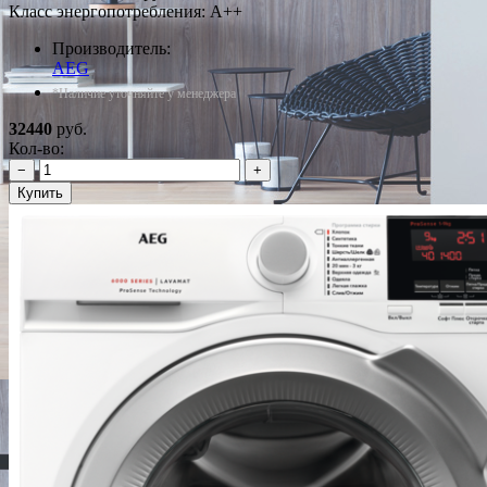
Класс энергопотребления: A++
Производитель:
AEG
*Наличие уточняйте у менеджера
32440
руб.
Кол-во:
−
+
Купить