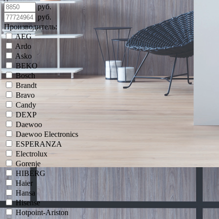
руб.
руб.
Производитель:
AEG
Ardo
Asko
BEKO
Bosch
Brandt
Bravo
Candy
DEXP
Daewoo
Daewoo Electronics
ESPERANZA
Electrolux
Gorenje
HIBERG
Haier
Hansa
Hisense
Hotpoint-Ariston