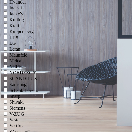
Hyundai
Indesit
Jacky's
Korting
Kraft
Kuppersberg
LEX
LG
Leran
Maunfeld
Midea
NEFF
NORDFROST
SCANDILUX
Samsung
Schaub Lorenz
Sharp
Shivaki
Siemens
V-ZUG
Vestel
Vestfrost
Weissgauff