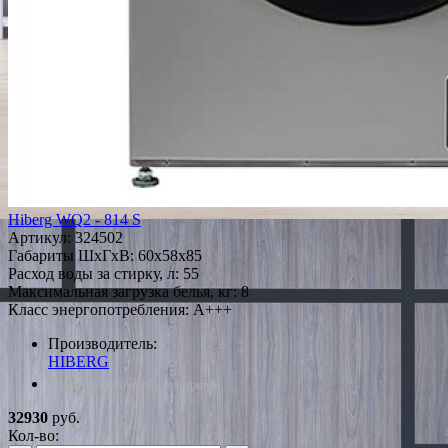
Hiberg WQ2 - 814 S
Артикул:
324502
Габариты ШxГxВ: 60x58x85
Расход воды за стирку, л: 55
Максимальная загрузка белья, кг: 8
Класс энергопотребления: A+++
Производитель:
HIBERG
*Наличие уточняйте у менеджера
32930
руб.
Кол-во: