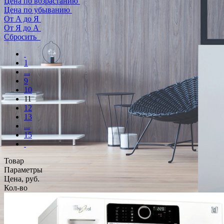
Цена по возрастанию
Цена по убыванию
От А до Я
От Я до А
Сбросить
1
...
9
10
11
12
13
...
15
Товар
Параметры
Цена, руб.
Кол-во