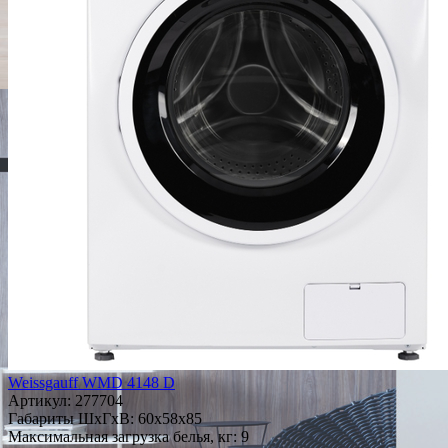
Weissgauff WMD 4148 D
Артикул:
277704
Габариты ШxГxВ: 60x58x85
Максимальная загрузка белья, кг: 9