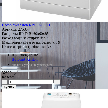
Hotpoint-Ariston RPD 926 DD
Артикул:
275357
Габариты ШxГxВ: 60x60x85
Расход воды за стирку, л: 57
Максимальная загрузка белья, кг: 9
Класс энергопотребления: A+++
Производитель:
Hotpoint-Ariston
*Наличие уточняйте у менеджера
32920
руб.
Кол-во:
−
+
Купить