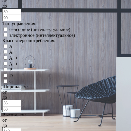
от
до
Тип управления:
сенсорное (интеллектуальное)
электронное (интеллектуальное)
Класс энергопотребления:
A
A+
A++
A+++
B
D
G
Ширина, см:
от
до
Высота, см:
от
до