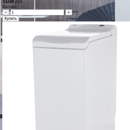
33240
руб.
Кол-во:
−
+
Купить