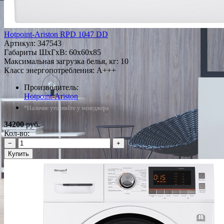
Hotpoint-Ariston RPD 1047 DD
Артикул:
347543
Габариты ШxГxВ: 60x60x85
Максимальная загрузка белья, кг: 10
Класс энергопотребления: A+++
Производитель:
Hotpoint-Ariston
*Наличие уточняйте у менеджера
34200
руб.
Кол-во:
−
+
Купить