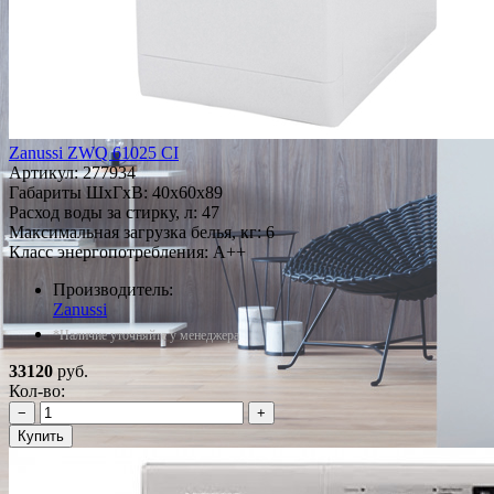
Zanussi ZWQ 61025 CI
Артикул:
277934
Габариты ШxГxВ: 40x60x89
Расход воды за стирку, л: 47
Максимальная загрузка белья, кг: 6
Класс энергопотребления: A++
Производитель:
Zanussi
*Наличие уточняйте у менеджера
33120
руб.
Кол-во:
−
+
Купить