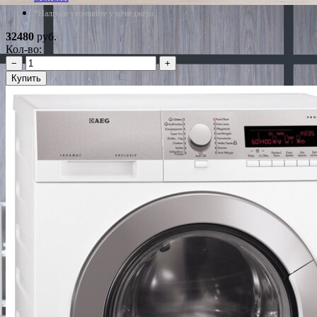
*Наличие уточняйте у менеджера
32480
руб.
Кол-во:
−
+
Купить