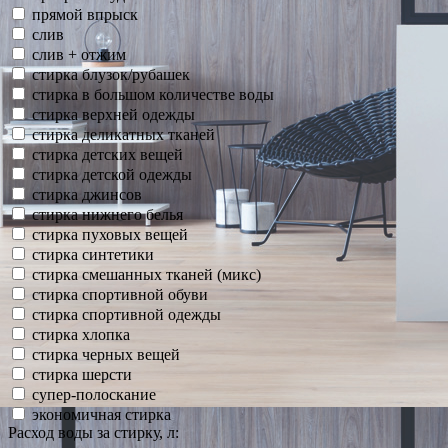
прямой впрыск
слив
слив + отжим
стирка блузок/рубашек
стирка в большом количестве воды
стирка верхней одежды
стирка деликатных тканей
стирка детских вещей
стирка детской одежды
стирка джинсов
стирка нижнего белья
стирка пуховых вещей
стирка синтетики
стирка смешанных тканей (микс)
стирка спортивной обуви
стирка спортивной одежды
стирка хлопка
стирка черных вещей
стирка шерсти
супер-полоскание
экономичная стирка
Расход воды за стирку, л: