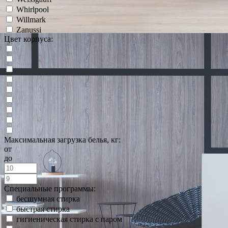
Whirlpool
Willmark
Zanussi
Цвет корпуса:
Максимальная загрузка белья, кг:
от
до
Специальные программы:
бесшумная стирка
быстрая стирка
гигиеническая стирка с паром