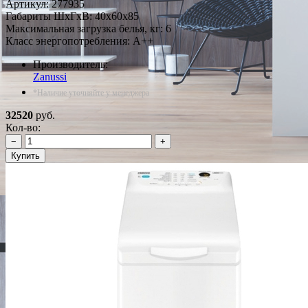
Артикул:
277935
Габариты ШxГxВ: 40x60x85
Максимальная загрузка белья, кг: 6
Класс энергопотребления: A++
Производитель:
Zanussi
*Наличие уточняйте у менеджера
32520
руб.
Кол-во:
−
+
Купить