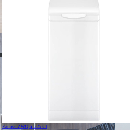
Zanussi ZWQ 61225 CI