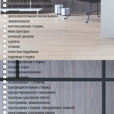
гипоаллергенная стирка
деликатная/ручная стирка
деним
дополнительное полоскание
замачивание
интенсивная стирка
моя програа
ночной режим
одеяла
отжим
очистка барабана
паровая стирка
повседневная стирка
подача пара
подкрахмаливание
полоскание
полоскание + отжим
предварительная стирка
предотвращение сминания
програа удаления пятен
программа замачивания
программа стирки смешанных тканей
программа удаления пятен