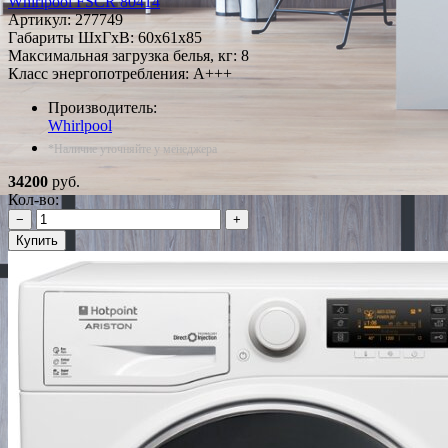
Whirlpool FSCR 80414
Артикул:
277749
Габариты ШxГxВ: 60x61x85
Максимальная загрузка белья, кг: 8
Класс энергопотребления: A+++
Производитель:
Whirlpool
*Наличие уточняйте у менеджера
34200
руб.
Кол-во:
−
+
Купить