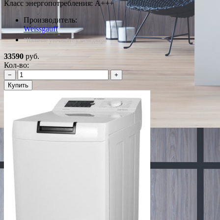
Класс энергопотребления: A+++
Производитель:
Weissgauff
*Наличие уточняйте у менеджера
33590
руб.
Кол-во:
−
+
Купить