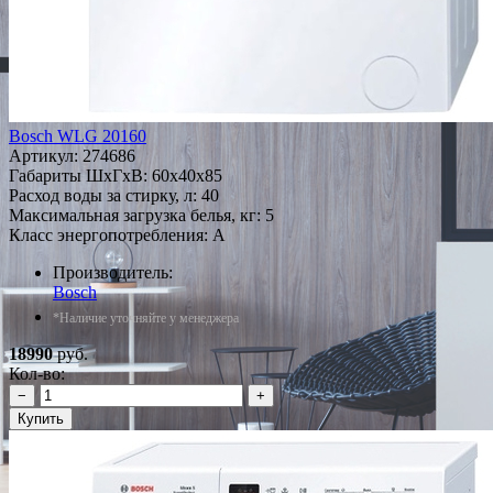
Bosch WLG 20160
Артикул:
274686
Габариты ШxГxВ: 60x40x85
Расход воды за стирку, л: 40
Максимальная загрузка белья, кг: 5
Класс энергопотребления: A
Производитель:
Bosch
*Наличие уточняйте у менеджера
18990
руб.
Кол-во:
−
+
Купить