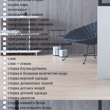
подача пара
полоскание
полоскание + отжим
предварительная стирка
предотвращение сминания
програа замачивания
програа удаления пятен
программа замачивания
программа стирки смешанных тканей
программа удаления пятен
прямой впрыск
слив
слив + отжим
стирка блузок/рубашек
стирка в большом количестве воды
стирка верхней одежды
стирка деликатных тканей
стирка детских вещей
стирка детской одежды
стирка джинсов
стирка нижнего белья
стирка постельного белья