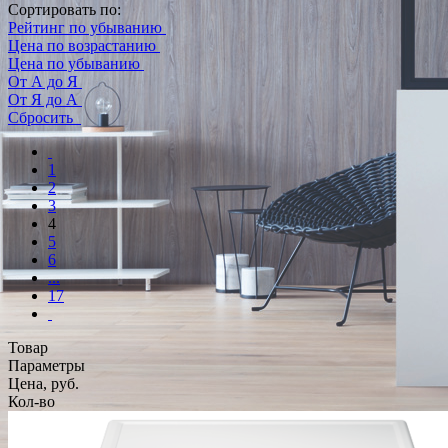
Сортировать по:
Рейтинг по убыванию
Цена по возрастанию
Цена по убыванию
От А до Я
От Я до А
Сбросить
1
2
3
4
5
6
...
17
Товар
Параметры
Цена, руб.
Кол-во