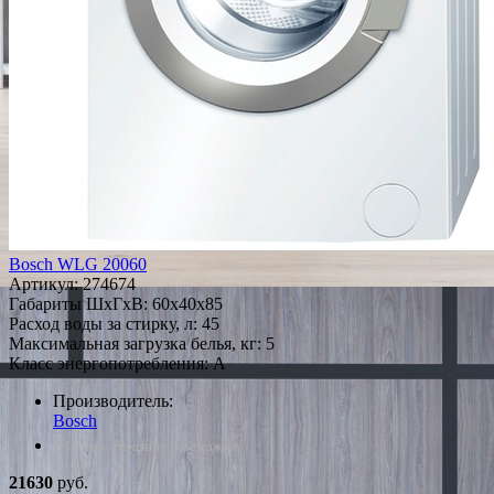
Bosch WLG 20060
Артикул:
274674
Габариты ШxГxВ: 60x40x85
Расход воды за стирку, л: 45
Максимальная загрузка белья, кг: 5
Класс энергопотребления: A
Производитель:
Bosch
*Наличие уточняйте у менеджера
21630
руб.