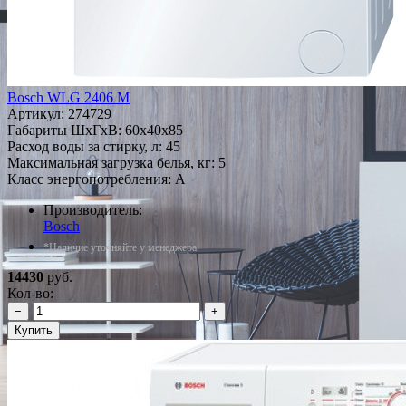
Bosch WLG 2406 M
Артикул:
274729
Габариты ШxГxВ: 60x40x85
Расход воды за стирку, л: 45
Максимальная загрузка белья, кг: 5
Класс энергопотребления: A
Производитель:
Bosch
*Наличие уточняйте у менеджера
14430
руб.
Кол-во:
−
+
Купить