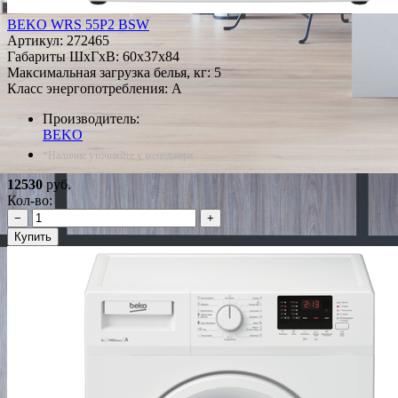
BEKO WRS 55P2 BSW
Артикул:
272465
Габариты ШxГxВ: 60x37x84
Максимальная загрузка белья, кг: 5
Класс энергопотребления: A
Производитель:
BEKO
*Наличие уточняйте у менеджера
12530
руб.
Кол-во:
−
+
Купить