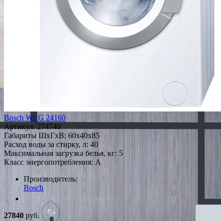
Bosch WLG 24160
Артикул:
274740
Габариты ШxГxВ: 60x40x85
Расход воды за стирку, л: 40
Максимальная загрузка белья, кг: 5
Класс энергопотребления: A
Производитель:
Bosch
*Наличие уточняйте у менеджера
27840
руб.