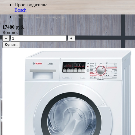
Производитель:
Bosch
*Наличие уточняйте у менеджера
17480
руб.
Кол-во:
−
+
Купить