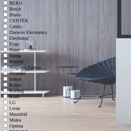
BEKO
Bosch
Bravo
CENTEK
Candy
Daewoo Electronics
Electrolux
Evgo
Haier
Hansa
Hoover
Hotpoint-Ariston
Hyundai
Indesit
Kaiser
Korting
Kraft
LG
Leran
Maunfeld
Midea
Optima