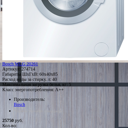
Bosch WLG 20261
Артикул:
274714
Габариты ШxГxВ: 60x40x85
Расход воды за стирку, л: 40
Максимальная загрузка белья, кг: 5
Класс энергопотребления: A++
Производитель:
Bosch
*Наличие уточняйте у менеджера
25750
руб.
Кол-во: