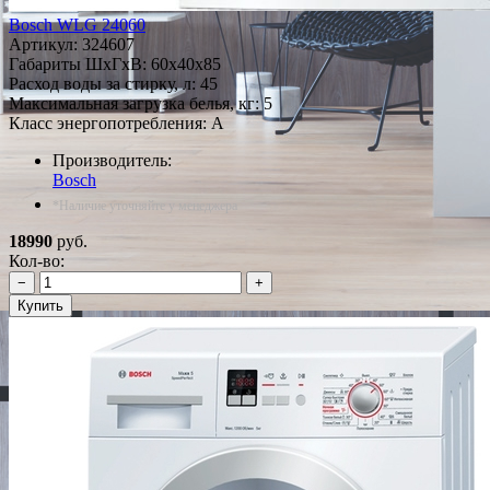
Bosch WLG 24060
Артикул:
324607
Габариты ШxГxВ: 60x40x85
Расход воды за стирку, л: 45
Максимальная загрузка белья, кг: 5
Класс энергопотребления: A
Производитель:
Bosch
*Наличие уточняйте у менеджера
18990
руб.
Кол-во:
−
+
Купить