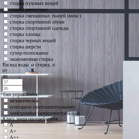
стирка пуховых вещей
стирка синтетики
стирка смешанных тканей (микс)
стирка спортивной обуви
стирка спортивной одежды
стирка хлопка
стирка черных вещей
стирка шерсти
супер-полоскание
экономичная стирка
Расход воды за стирку, л:
от
до
Тип управления:
механическое
сенсорное (интеллектуальное)
электронное (интеллектуальное)
Класс энергопотребления:
A
A+
A++