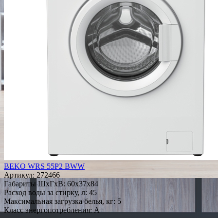
BEKO WRS 55P2 BWW
Артикул:
272466
Габариты ШxГxВ: 60x37x84
Расход воды за стирку, л: 45
Максимальная загрузка белья, кг: 5
Класс энергопотребления: A+