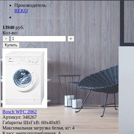
Производитель:
BEKO
*Наличие уточняйте у менеджера
13940
руб.
Кол-во:
−
+
Купить
Bosch WFC 2062
Артикул:
348267
Габариты ШxГxВ: 60x40x85
Максимальная загрузка белья, кг: 4
Класс энергопотребления: A