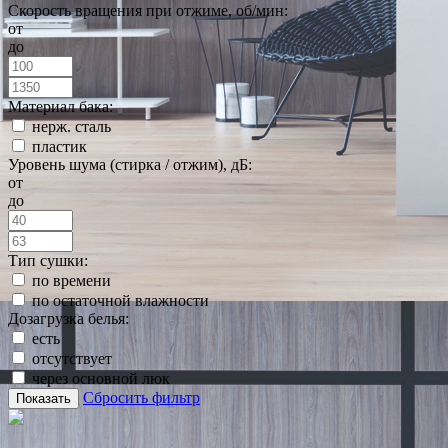
Скорость вращения при отжиме, об/мин:
от
до
Материал бака:
нерж. сталь
пластик
Уровень шума (стирка / отжим), дБ:
от
до
Тип сушки:
по времени
по остаточной влажности
Дозагрузка белья:
есть
отсутствует
через основной люк
Сбросить фильтр
Показать