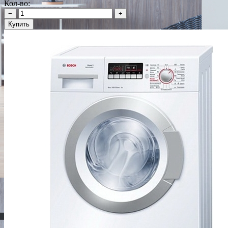
Кол-во:
−
+
Купить