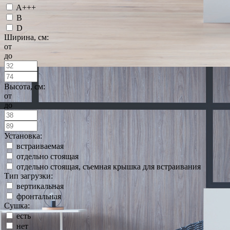
A+++
B
D
Ширина, см:
от
до
Высота, см:
от
до
Установка:
встраиваемая
отдельно стоящая
отдельно стоящая, съемная крышка для встраивания
Тип загрузки:
вертикальная
фронтальная
Сушка:
есть
нет