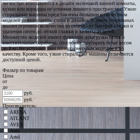
легкостью вписываются в дизайн маленькой ванной комнаты,
кухни или коридора не отнимая лишнего пространства. Узкие
стиральные машины представлены большим количеством
моделей разного цвета, стиля и дизайна. У таких стиральных
машин огромное количество функций - от быстрой стирки и
удаления пятен до лёгкой глажки и защиты от детей.
Множество моделей имеют функцию дозагрузки белья и
вместительные барабаны, способные постирать бельё весом
до 8 кг. Не уступают они полноразмерным моделям и по
качеству. Кроме того, узкие стиральные машины отличаются
доступной ценой.
Фильтр по товарам
Цена
от
до
руб.
руб.
Производитель:
ARESA
ATLANT
AVEX
Ardo
Artel