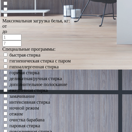
Максимальная загрузка белья, кг:
от
до
Специальные программы:
быстрая стирка
гигиеническая стирка с паром
гипоаллергенная стирка
горячая стирка
деликатная/ручная стирка
дополнительное полоскание
ежедневная стирка
замачивание
интенсивная стирка
ночной режим
отжим
очистка барабана
паровая стирка
повседневная стирка