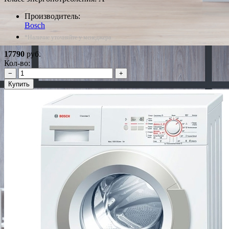
Производитель:
Bosch
*Наличие уточняйте у менеджера
17790
руб.
Кол-во:
−
+
Купить