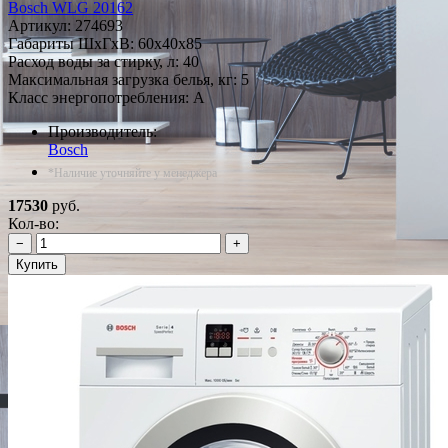
Bosch WLG 20162
Артикул:
274693
Габариты ШxГxВ: 60x40x85
Расход воды за стирку, л: 40
Максимальная загрузка белья, кг: 5
Класс энергопотребления: A
Производитель:
Bosch
*Наличие уточняйте у менеджера
17530
руб.
Кол-во:
−
+
Купить