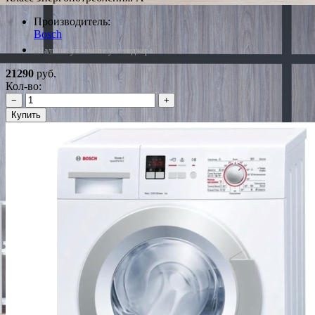
Производитель:
Bosch
*Наличие уточняйте у менеджера
21290
руб.
Кол-во:
−
+
Купить