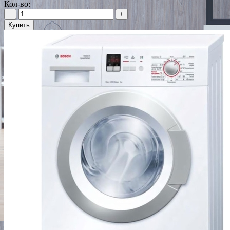
Кол-во:
−
+
Купить