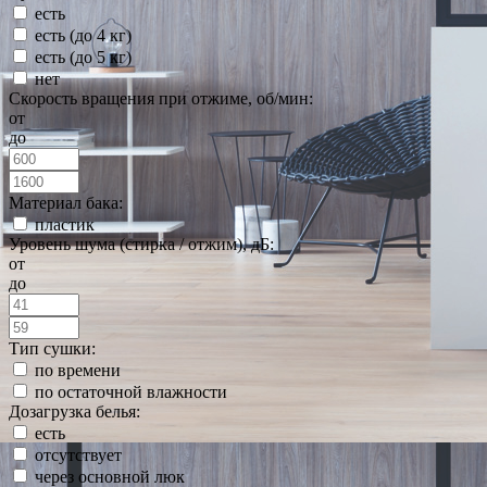
есть
есть (до 4 кг)
есть (до 5 кг)
нет
Скорость вращения при отжиме, об/мин:
от
до
Материал бака:
пластик
Уровень шума (стирка / отжим), дБ:
от
до
Тип сушки:
по времени
по остаточной влажности
Дозагрузка белья:
есть
отсутствует
через основной люк