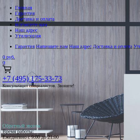
Главная
Гарантия
Доставка и оплата
Напишите нам
Наш адрес
Утилизация
Гарантия
Напишите нам
Наш адрес
Доставка и оплата
Ут
0
руб.
0
+7 (495) 175-33-73
Консультация специалистов. Звоните!
Обратный звонок
Время работы:
Ежедневно с 9:00 до 21:00