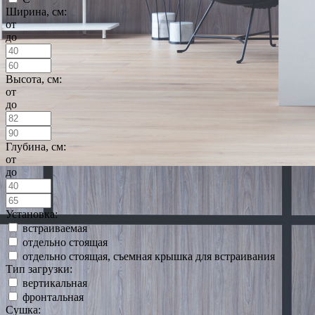
Ширина, см:
от
до
Высота, см:
от
до
Глубина, см:
от
до
Установка:
встраиваемая
отдельно стоящая
отдельно стоящая, съемная крышка для встраивания
Тип загрузки:
вертикальная
фронтальная
Сушка: