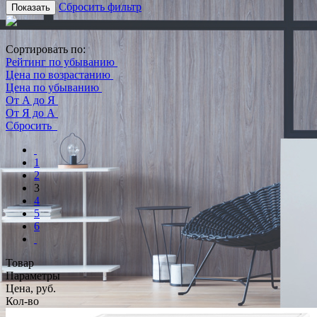
Сбросить фильтр
Показать
Сортировать по:
Рейтинг по убыванию
Цена по возрастанию
Цена по убыванию
От А до Я
От Я до А
Сбросить
1
2
3
4
5
6
Товар
Параметры
Цена, руб.
Кол-во