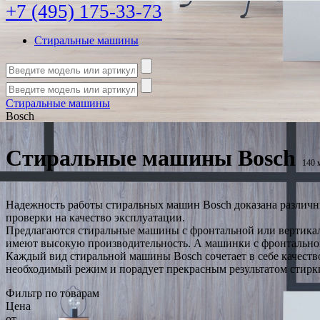
+7 (495) 175-33-73
Стиральные машины
Стиральные машины
Bosch
Стиральные машины Bosch
140 
Надежность работы стиральных машин Bosch доказана различн
проверки на качество эксплуатации.
Предлагаются стиральные машины с фронтальной или вертикал
имеют высокую производительность. А машинки с фронтальной 
Каждый вид стиральной машины Bosch сочетает в себе качеств
необходимый режим и порадует прекрасным результатом стирк
Фильтр по товарам
Цена
от