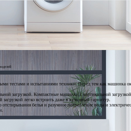
моделей
ыми тестами и испытаниями техники. Перед тем как машинка ок
ьной загрузкой. Компактные машинки с вертикальной загрузкой 
загрузкой легко встроить даже в кухонный гарнитур.
о отстирывания белья и разумное потребление воды и электриче
и.