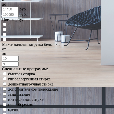
до
руб.
руб.
Цвет корпуса:
Максимальная загрузка белья, кг:
от
до
Специальные программы:
быстрая стирка
гипоаллергенная стирка
деликатная/ручная стирка
дополнительное полоскание
замачивание
интенсивная стирка
ночной режим
одеяла