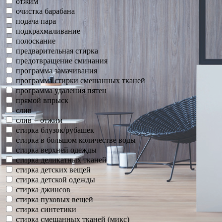
отжим
очистка барабана
подача пара
подкрахмаливание
полоскание
предварительная стирка
предотвращение сминания
программа замачивания
программа стирки смешанных тканей
программа удаления пятен
прямой впрыск
слив
слив + отжим
стирка блузок/рубашек
стирка в большом количестве воды
стирка верхней одежды
стирка деликатных тканей
стирка детских вещей
стирка детской одежды
стирка джинсов
стирка пуховых вещей
стирка синтетики
стирка смешанных тканей (микс)