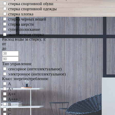
стирка спортивной обуви
стирка спортивной одежды
стирка хлопка
стирка черных вещей
стирка шерсти
супер-полоскание
экономичная стирка
Расход воды за стирку, л:
от
до
Тип управления:
сенсорное (интеллектуальное)
электронное (интеллектуальное)
Класс энергопотребления:
A
A+
A++
A+++
B
C
С