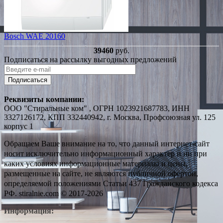
Bosch WAE 20160
39460
руб.
Подписаться на рассылку выгодных предложений
Подписаться
Реквизиты компании:
ООО "Стиральные ком" , ОГРН 1023921687783, ИНН
3327126172, КПП 332440942, г. Москва, Профсоюзная ул. 125
корпус 1
Обращаем Ваше внимание на то, что данный интернет-сайт
носит исключительно информационный характер и ни при
каких условиях информационные материалы и цены,
размещенные на сайте, не являются публичной офертой,
определяемой положениями Статьи 437 Гражданского кодекса
РФ. stiralnie.com © 2017-2026
Информация: