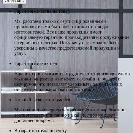
Гарантия качества на товар
Мы работаем только с сертифицированными
производителями бытовой техники от заводов
изготовителей. Вся наша продукция имеет
официальную гарантию производителя и обслуживание
в сервисных центрах. Покупая у нас - можете быть
уверенны в качестве предоставляемой продукции и
услуг.
Гарантия низких цен
Наш интернет-магазин сотрудничает с производителями
техники напрямую и не имеет оффлайн площадей и
шоу-румов, что позволяет удерживать одну из самых
низких цен на рынке бытовой техники.
Полный возврат стоимости
Мы полностью вернем вам деньги если товар будет не
соответстовать описанию на сайте, либо не будет
доставлен вовремя.
Возврат платежа по счету