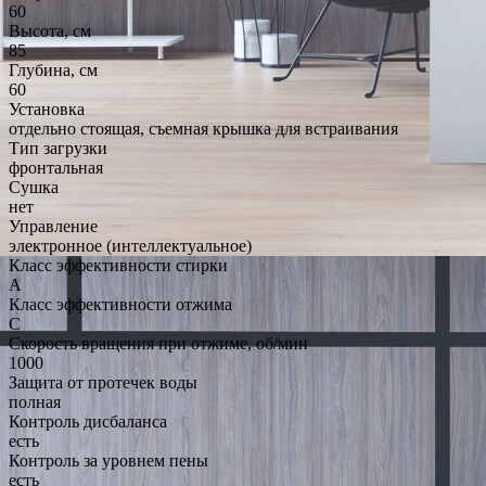
60
Высота, см
85
Глубина, см
60
Установка
отдельно стоящая, съемная крышка для встраивания
Тип загрузки
фронтальная
Сушка
нет
Управление
электронное (интеллектуальное)
Класс эффективности стирки
A
Класс эффективности отжима
C
Скорость вращения при отжиме, об/мин
1000
Защита от протечек воды
полная
Контроль дисбаланса
есть
Контроль за уровнем пены
есть