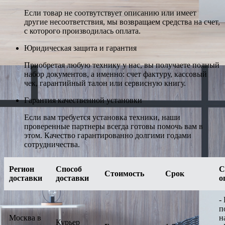
Если товар не соотвутствует описанию или имеет
другие несоответствия, мы возвращаем средства на счет,
с которого производилась оплата.
Юридическая защита и гарантия
Приобретая любую технику у нас, вы получаете полный
набор документов, а именно: счет фактуру, кассовый
чек, гарантийный талон или сервисную книгу.
Гарантия качественной установки
Если вам требуется установка техники, наши
проверенные партнеры всегда готовы помочь вам в
этом. Качество гарантированно долгими годами
сотрудничества.
Регион
Способ
С
Стоимость
Срок
доставки
доставки
о
-
п
Москва в
н
Курьер