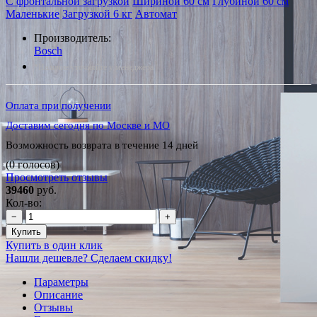
С фронтальной загрузкой
Шириной 60 см
Глубиной 60 см
Маленькие
Загрузкой 6 кг
Автомат
Производитель:
Bosch
*Наличие уточняйте у менеджера
Оплата при получении
Доставим сегодня по Москве и МО
Возможность возврата в течение 14 дней
(0 голосов)
Просмотреть отзывы
39460
руб.
Кол-во:
−
+
Купить
Купить в один клик
Нашли дешевле? Сделаем скидку!
Параметры
Описание
Отзывы