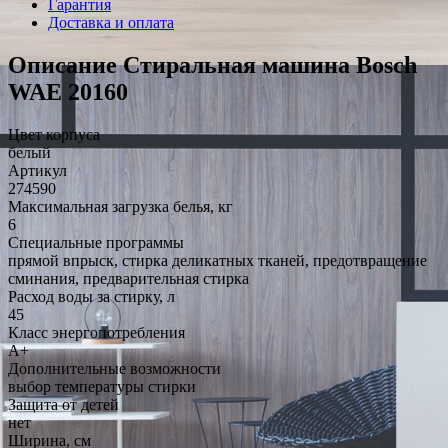
Гарантия
Доставка и оплата
Описание Стиральная машина Bosch
WAE 20160
Цвет корпуса
белый
Артикул
274590
Максимальная загрузка белья, кг
6
Специальные программы
прямой впрыск, стирка деликатных тканей, предотвращение
сминания, предварительная стирка
Расход воды за стирку, л
45
Класс энергопотребления
A+
Дополнительные возможности
выбор температуры стирки
Защита от детей
нет
Ширина, см