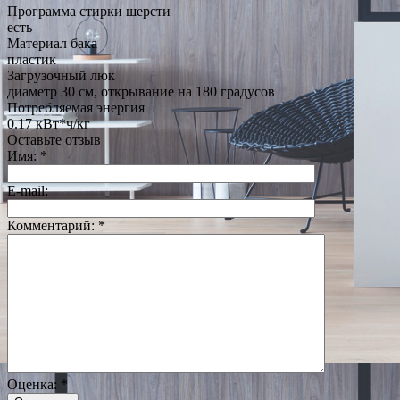
Программа стирки шерсти
есть
Материал бака
пластик
Загрузочный люк
диаметр 30 см, открывание на 180 градусов
Потребляемая энергия
0.17 кВт*ч/кг
Оставьте отзыв
Имя:
*
E-mail:
Комментарий:
*
Оценка:
*