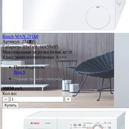
Bosch WAN 20160
Артикул:
274595
Габариты ШxГxВ: 60x59x85
Максимальная загрузка белья, кг: 8
Класс энергопотребления: A+++
Производитель:
Bosch
*Наличие уточняйте у менеджера
30850
руб.
Кол-во:
−
+
Купить