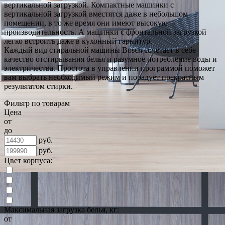
вертикальной загрузкой. Компактные машинки с
вертикальной загрузкой вместятся даже в небольшом
помещении, в то же время они имеют высокую
производительность. А машинки с фронтальной загрузкой
легко встроить даже в кухонный гарнитур.
Каждый вид стиральной машины Bosch сочетает в себе
качество отстирывания белья и разумное потребление воды и
электричества. Простота в управлении программой поможет
вам выбрать необходимый режим и порадует прекрасным
результатом стирки.
Фильтр по товарам
Цена
от
до
руб.
руб.
Цвет корпуса:
Максимальная загрузка белья, кг:
от