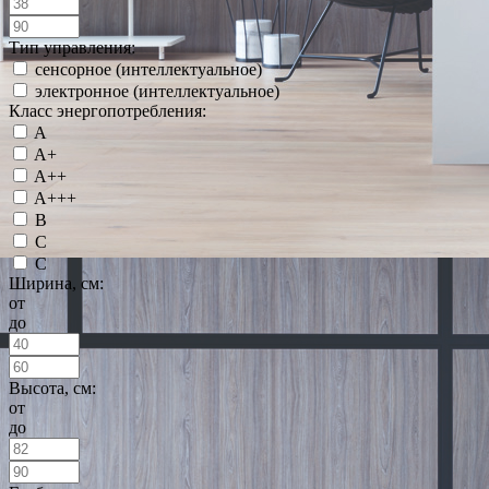
Тип управления:
сенсорное (интеллектуальное)
электронное (интеллектуальное)
Класс энергопотребления:
A
A+
A++
A+++
B
C
С
Ширина, см:
от
до
Высота, см:
от
до