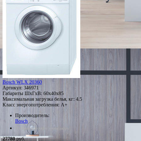
Bosch WLX 20360
Артикул:
346971
Габариты ШxГxВ: 60x40x85
Максимальная загрузка белья, кг: 4.5
Класс энергопотребления: A+
Производитель:
Bosch
*Наличие уточняйте у менеджера
27780
руб.