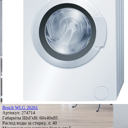
Bosch WLG 20261
Артикул:
274714
Габариты ШxГxВ: 60x40x85
Расход воды за стирку, л: 40