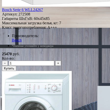
Bosch Serie 6 WLL24267
Артикул:
272508
Габариты ШxГxВ: 60x45x85
Максимальная загрузка белья, кг: 7
Класс энергопотребления: A+++
Производитель:
Bosch
*Наличие уточняйте у менеджера
25470
руб.
Кол-во:
−
+
Купить