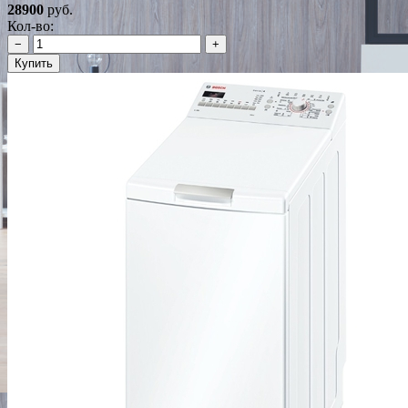
28900
руб.
Кол-во:
−
+
Купить