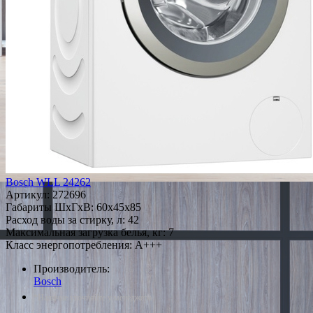
Bosch WLL 24262
Артикул:
272696
Габариты ШxГxВ: 60x45x85
Расход воды за стирку, л: 42
Максимальная загрузка белья, кг: 7
Класс энергопотребления: A+++
Производитель:
Bosch
*Наличие уточняйте у менеджера