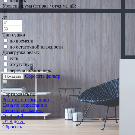
пластик
Уровень шума (стирка / отжим), дБ:
от
до
Тип сушки:
по времени
по остаточной влажности
Дозагрузка белья:
есть
отсутствует
через основной люк
Сбросить фильтр
Показать
Сортировать по:
Рейтинг по убыванию
Цена по возрастанию
Цена по убыванию
От А до Я
От Я до А
Сбросить