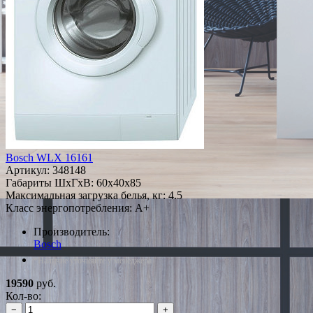
Bosch WLX 16161
Артикул:
348148
Габариты ШxГxВ: 60x40x85
Максимальная загрузка белья, кг: 4.5
Класс энергопотребления: A+
Производитель:
Bosch
*Наличие уточняйте у менеджера
19590
руб.
Кол-во:
−
+