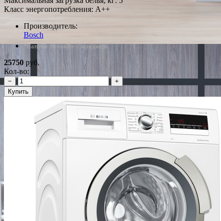
Максимальная загрузка белья, кг: 5
Класс энергопотребления: A++
Производитель:
Bosch
*Наличие уточняйте у менеджера
25750
руб.
Кол-во:
−
+
Купить