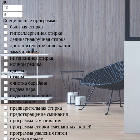
до
Специальные программы:
быстрая стирка
гипоаллергенная стирка
деликатная/ручная стирка
дополнительное полоскание
замачивание
интенсивная стирка
ночной режим
одеяла
отжим
очистка барабана
подача пара
подкрахмаливание
полоскание
предварительная стирка
предотвращение сминания
программа замачивания
программа стирки смешанных тканей
программа удаления пятен
прямой впрыск