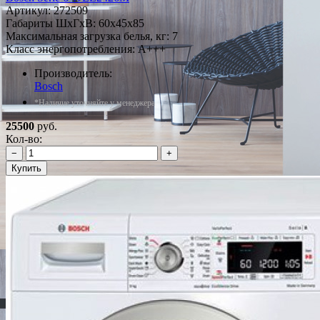
Артикул:
272509
Габариты ШxГxВ: 60x45x85
Максимальная загрузка белья, кг: 7
Класс энергопотребления: A+++
Производитель:
Bosch
*Наличие уточняйте у менеджера
25500
руб.
Кол-во:
−
+
Купить