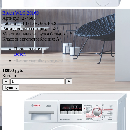
Bosch WLG 20160
Артикул:
274686
Габариты ШxГxВ: 60x40x85
Расход воды за стирку, л: 40
Максимальная загрузка белья, кг: 5
Класс энергопотребления: A
Производитель:
Bosch
*Наличие уточняйте у менеджера
18990
руб.
Кол-во:
−
+
Купить