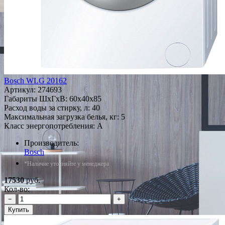
Bosch WLG 20162
Артикул:
274693
Габариты ШxГxВ: 60x40x85
Расход воды за стирку, л: 40
Максимальная загрузка белья, кг: 5
Класс энергопотребления: A
Производитель:
Bosch
*Наличие уточняйте у менеджера
17530
руб.
Кол-во:
−
+
Купить