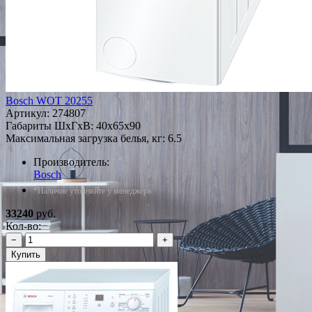
Bosch WOT 20255
Артикул:
274807
Габариты ШxГxВ: 40x65x90
Максимальная загрузка белья, кг: 6.5
Производитель:
Bosch
*Наличие уточняйте у менеджера
33240
руб.
Кол-во:
−
+
Купить