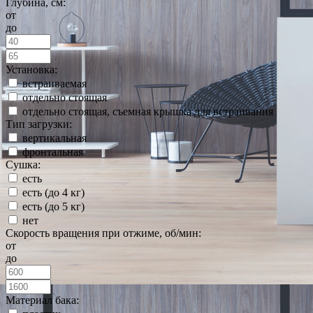
Глубина, см:
от
до
Установка:
встраиваемая
отдельно стоящая
отдельно стоящая, съемная крышка для встраивания
Тип загрузки:
вертикальная
фронтальная
Сушка:
есть
есть (до 4 кг)
есть (до 5 кг)
нет
Скорость вращения при отжиме, об/мин:
от
до
Материал бака: