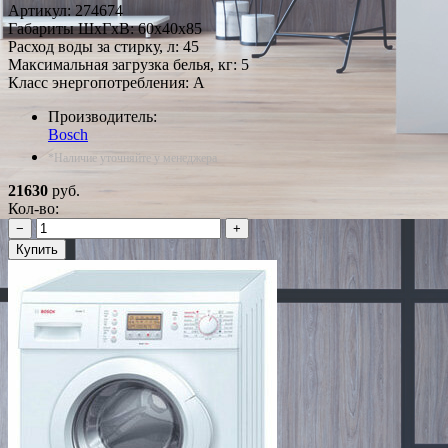
Артикул:
274674
Габариты ШxГxВ: 60x40x85
Расход воды за стирку, л: 45
Максимальная загрузка белья, кг: 5
Класс энергопотребления: A
Производитель:
Bosch
*Наличие уточняйте у менеджера
21630
руб.
Кол-во:
−
+
Купить