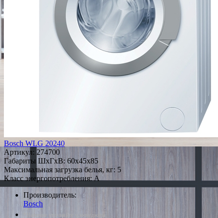
Bosch WLG 20240
Артикул:
274700
Габариты ШxГxВ: 60x45x85
Максимальная загрузка белья, кг: 5
Класс энергопотребления: A
Производитель:
Bosch
*Наличие уточняйте у менеджера