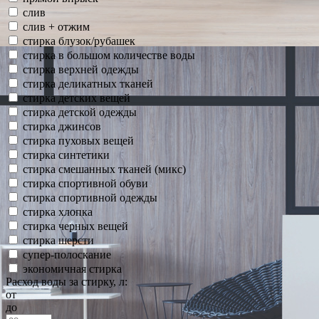
слив
слив + отжим
стирка блузок/рубашек
стирка в большом количестве воды
стирка верхней одежды
стирка деликатных тканей
стирка детских вещей
стирка детской одежды
стирка джинсов
стирка пуховых вещей
стирка синтетики
стирка смешанных тканей (микс)
стирка спортивной обуви
стирка спортивной одежды
стирка хлопка
стирка черных вещей
стирка шерсти
супер-полоскание
экономичная стирка
Расход воды за стирку, л:
от
до