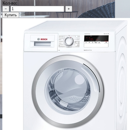
Кол-во:
−
+
Купить