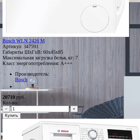
Bosch WLN 2426 M
Артикул:
347591
Габариты ШxГxВ: 60x45x85
Максимальная загрузка белья, кг: 7
Класс энергопотребления: A+++
Производитель:
Bosch
*Наличие уточняйте у менеджера
20710
руб.
Кол-во:
−
+
Купить