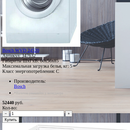
Bosch WVD 24520
Артикул:
347632
Габариты ШxГxВ: 60x56x85
Максимальная загрузка белья, кг: 5
Класс энергопотребления: C
Производитель:
Bosch
*Наличие уточняйте у менеджера
52440
руб.
Кол-во:
−
+
Купить