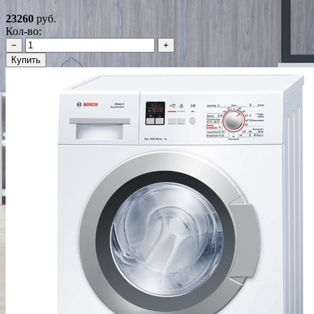
23260
руб.
Кол-во:
−
+
Купить