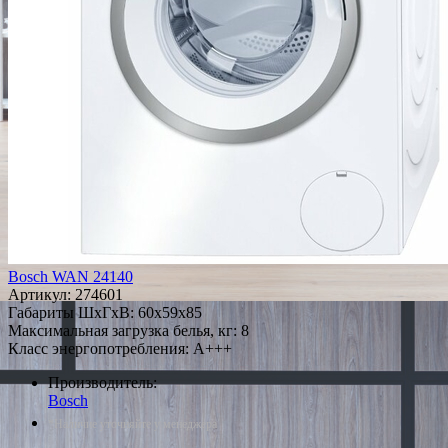
Bosch WAN 24140
Артикул:
274601
Габариты ШxГxВ: 60x59x85
Максимальная загрузка белья, кг: 8
Класс энергопотребления: A+++
Производитель:
Bosch
*Наличие уточняйте у менеджера