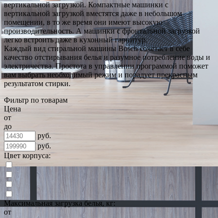
вертикальной загрузкой. Компактные машинки с
вертикальной загрузкой вместятся даже в небольшом
помещении, в то же время они имеют высокую
производительность. А машинки с фронтальной загрузкой
легко встроить даже в кухонный гарнитур.
Каждый вид стиральной машины Bosch сочетает в себе
качество отстирывания белья и разумное потребление воды и
электричества. Простота в управлении программой поможет
вам выбрать необходимый режим и порадует прекрасным
результатом стирки.
Фильтр по товарам
Цена
от
до
руб.
руб.
Цвет корпуса:
Максимальная загрузка белья, кг:
от