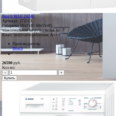
Bosch WAE 24240
Артикул:
272513
Габариты ШxГxВ: 60x55x85
Максимальная загрузка белья, кг: 7
Класс энергопотребления: A+++
Производитель:
Bosch
*Наличие уточняйте у менеджера
26590
руб.
Кол-во:
−
+
Купить