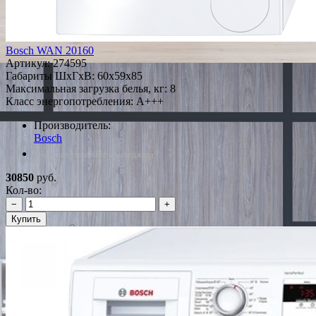
Bosch WAN 20160
Артикул:
274595
Габариты ШxГxВ: 60x59x85
Максимальная загрузка белья, кг: 8
Класс энергопотребления: A+++
Производитель:
Bosch
*Наличие уточняйте у менеджера
30850
руб.
Кол-во:
−
+
Купить