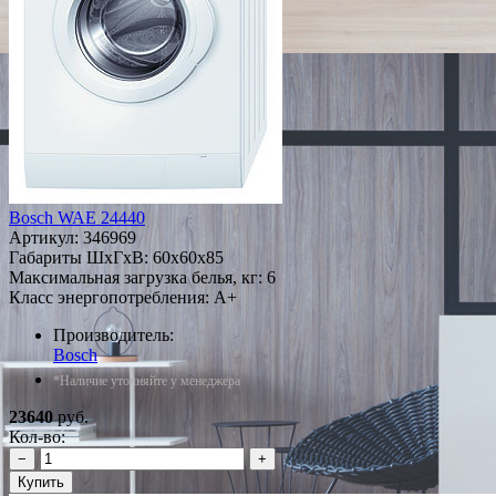
Bosch WAE 24440
Артикул:
346969
Габариты ШxГxВ: 60x60x85
Максимальная загрузка белья, кг: 6
Класс энергопотребления: A+
Производитель:
Bosch
*Наличие уточняйте у менеджера
23640
руб.
Кол-во:
−
+
Купить