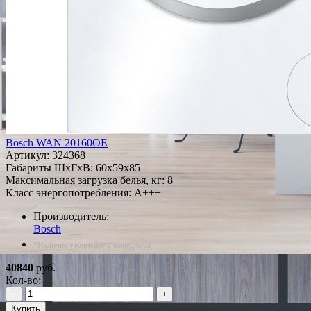
Bosch WAN 20160OE
Артикул:
324368
Габариты ШxГxВ: 60x59x85
Максимальная загрузка белья, кг: 8
Класс энергопотребления: A+++
Производитель:
Bosch
*Наличие уточняйте у менеджера
40840
руб.
Кол-во:
−
+
Купить