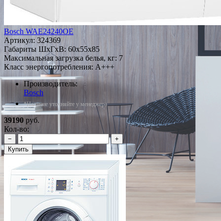
Bosch WAE24240OE
Артикул:
324369
Габариты ШxГxВ: 60x55x85
Максимальная загрузка белья, кг: 7
Класс энергопотребления: A+++
Производитель:
Bosch
*Наличие уточняйте у менеджера
39190
руб.
Кол-во:
−
+
Купить