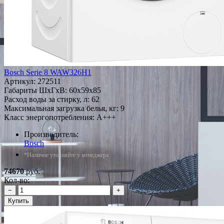
Bosch Serie 8 WAW326H1
Артикул:
272511
Габариты ШxГxВ: 60x59x85
Расход воды за стирку, л: 62
Максимальная загрузка белья, кг: 9
Класс энергопотребления: A+++
Производитель:
Bosch
*Наличие уточняйте у менеджера
74670
руб.
Кол-во:
−
+
Купить