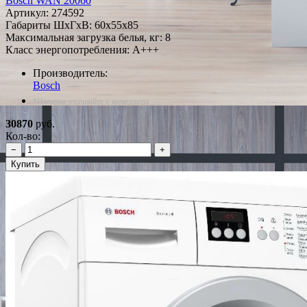
Bosch WAN 20060
Артикул:
274592
Габариты ШxГxВ: 60x55x85
Максимальная загрузка белья, кг: 8
Класс энергопотребления: A+++
Производитель:
Bosch
*Наличие уточняйте у менеджера
30870
руб.
Кол-во:
−
+
Купить