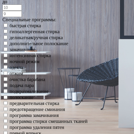
до
Специальные программы:
быстрая стирка
гипоаллергенная стирка
деликатная/ручная стирка
дополнительное полоскание
замачивание
интенсивная стирка
ночной режим
одеяла
отжим
очистка барабана
подача пара
подкрахмаливание
полоскание
предварительная стирка
предотвращение сминания
программа замачивания
программа стирки смешанных тканей
программа удаления пятен
прямой впрыск