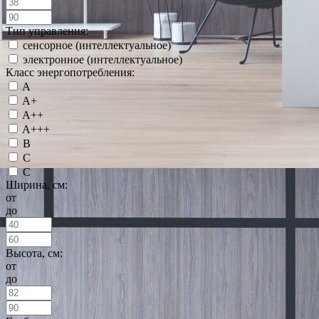
Тип управления:
сенсорное (интеллектуальное)
электронное (интеллектуальное)
Класс энергопотребления:
A
A+
A++
A+++
B
C
С
Ширина, см:
от
до
Высота, см:
от
до