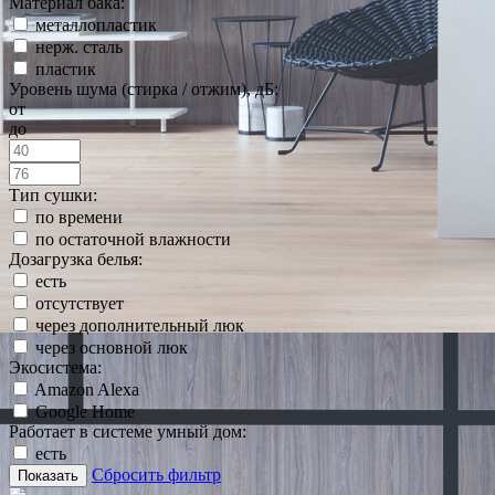
Материал бака:
металлопластик
нерж. сталь
пластик
Уровень шума (стирка / отжим), дБ:
от
до
Тип сушки:
по времени
по остаточной влажности
Дозагрузка белья:
есть
отсутствует
через дополнительный люк
через основной люк
Экосистема:
Amazon Alexa
Google Home
Работает в системе умный дом:
есть
Сбросить фильтр
Показать