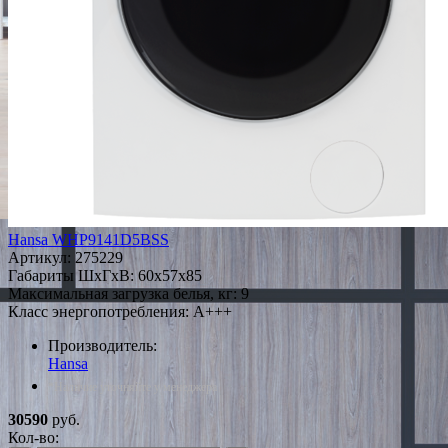
Hansa WHP9141D5BSS
Артикул:
275229
Габариты ШxГxВ: 60x57x85
Максимальная загрузка белья, кг: 9
Класс энергопотребления: A+++
Производитель:
Hansa
*Наличие уточняйте у менеджера
30590
руб.
Кол-во: