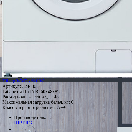
Hiberg WM2 - 610 W
Артикул:
324486
Габариты ШxГxВ: 60x48x85
Расход воды за стирку, л: 48
Максимальная загрузка белья, кг: 6
Класс энергопотребления: A++
Производитель:
HIBERG
*Наличие уточняйте у менеджера