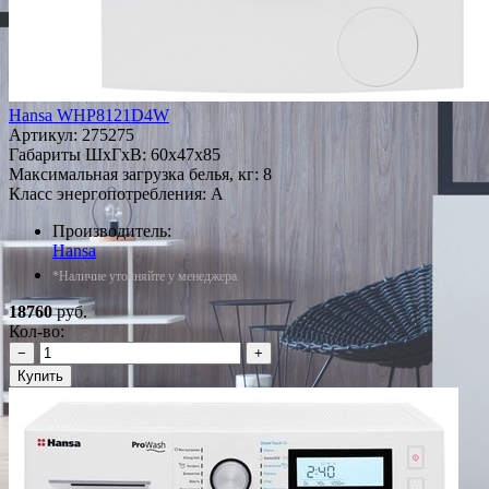
Hansa WHP8121D4W
Артикул:
275275
Габариты ШxГxВ: 60x47x85
Максимальная загрузка белья, кг: 8
Класс энергопотребления: A
Производитель:
Hansa
*Наличие уточняйте у менеджера
18760
руб.
Кол-во:
−
+
Купить