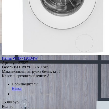
Hansa WHP7120D4W
Артикул:
275271
Габариты ШxГxВ: 60x50x85
Максимальная загрузка белья, кг: 7
Класс энергопотребления: A
Производитель:
Hansa
*Наличие уточняйте у менеджера
15300
руб.
Кол-во: