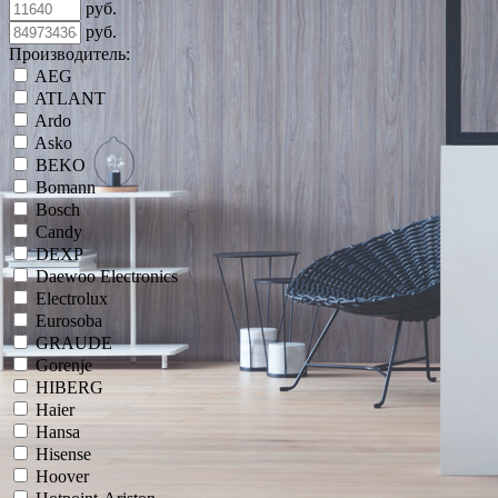
руб.
руб.
Производитель:
AEG
ATLANT
Ardo
Asko
BEKO
Bomann
Bosch
Candy
DEXP
Daewoo Electronics
Electrolux
Eurosoba
GRAUDE
Gorenje
HIBERG
Haier
Hansa
Hisense
Hoover