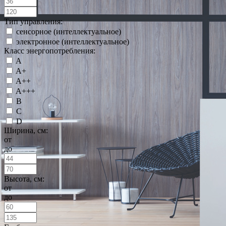
Тип управления:
сенсорное (интеллектуальное)
электронное (интеллектуальное)
Класс энергопотребления:
A
A+
A++
A+++
B
C
D
Ширина, см:
от
до
Высота, см:
от
до