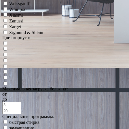
Weissgauff
Whirlpool
Xiaomi
Zanussi
Zarget
Zigmund & Shtain
Цвет корпуса:
Максимальная загрузка белья, кг:
от
до
Специальные программы:
быстрая стирка
замачивание