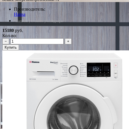
Производитель:
Hansa
*Наличие уточняйте у менеджера
15180
руб.
Кол-во:
−
+
Купить