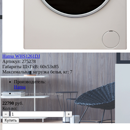
Hansa WHS1261DJ
Артикул:
275278
Габариты ШxГxВ: 60x53x85
Максимальная загрузка белья, кг: 7
Производитель:
Hansa
*Наличие уточняйте у менеджера
22790
руб.
Кол-во:
−
+
Купить