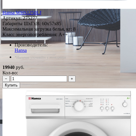
Hansa WHS1250LJ
Артикул:
275277
Габариты ШxГxВ: 60x57x85
Максимальная загрузка белья, кг: 8
Класс энергопотребления: A++
Производитель:
Hansa
*Наличие уточняйте у менеджера
19940
руб.
Кол-во:
−
+
Купить