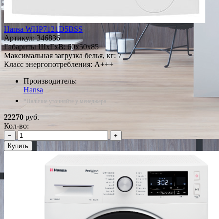
Hansa WHP7121D5BSS
Артикул:
346836
Габариты ШxГxВ: 60x50x85
Максимальная загрузка белья, кг: 7
Класс энергопотребления: A+++
Производитель:
Hansa
*Наличие уточняйте у менеджера
22270
руб.
Кол-во:
−
+
Купить