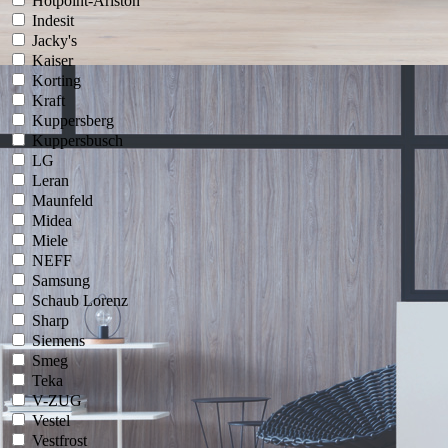
Hotpoint-Ariston
Indesit
Jacky's
Kaiser
Korting
Kraft
Kuppersberg
Kuppersbusch
LG
Leran
Maunfeld
Midea
Miele
NEFF
Samsung
Schaub Lorenz
Sharp
Siemens
Smeg
Teka
V-ZUG
Vestel
Vestfrost