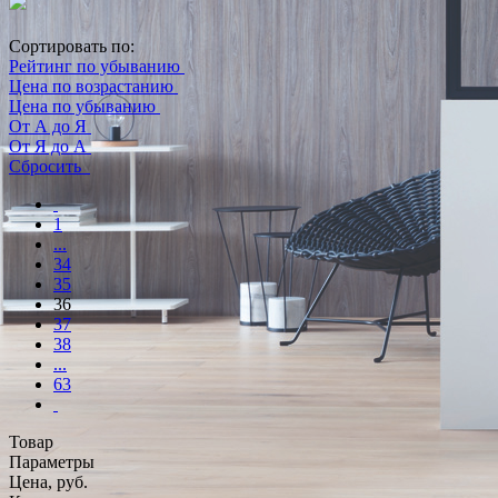
Сортировать по:
Рейтинг по убыванию
Цена по возрастанию
Цена по убыванию
От А до Я
От Я до А
Сбросить
1
...
34
35
36
37
38
...
63
Товар
Параметры
Цена, руб.