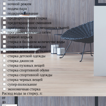
ночной режим
подача пара
подкрахмаливание
предварительная стирка
предотвращение сминания
программа стирки смешанных тканей
программа удаления пятен
прямой впрыск
стирка в большом количестве воды
стирка верхней одежды
стирка деликатных тканей
стирка детской одежды
стирка джинсов
стирка пуховых вещей
стирка спортивной обуви
стирка спортивной одежды
стирка черных вещей
супер-полоскание
экономичная стирка
Расход воды за стирку, л:
от
до