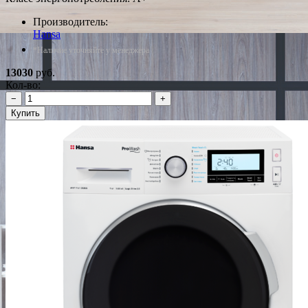
Производитель:
Hansa
*Наличие уточняйте у менеджера
13030
руб.
Кол-во:
−
+
Купить