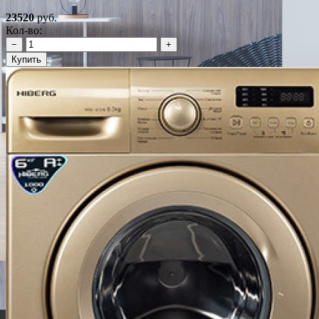
23520
руб.
Кол-во:
−
+
Купить