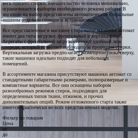
весь процесс стирки, вмешательство человека минимально,
ограничивается выбором необходимого режима работы. В
магазине на выбор представлены автоматические стиральные
машины отдельно стоящие и встраиваемые.
Все представленные в магазине стиральные машинки автомат
имеют два типа загрузки: фронтальный и вертикальный.
Агрегаты с фронтальной загрузкой имеют удобный люк
спереди, который позволяет наблюдать за процессом стирки.
Вертикальная загрузка предполагает размещение люка сверху,
такие машинки идеально подходят для небольших
помещений.
В ассортименте магазина присутствуют машинки автомат со
стандартными габаритными размерами, полноразмерные и
компактные варианты. Все они оснащены набором
разнообразных режимов стирок, подходящих для
определенных типов ткани, отжимов, и прочих
дополнительных опций. Режим отложенного старта также
имеется практически во всех представленных моделях.
Фильтр по товарам
Цена
от
до