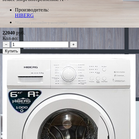
Производитель:
HIBERG
*Наличие уточняйте у менеджера
22040
руб.
Кол-во:
−
+
Купить