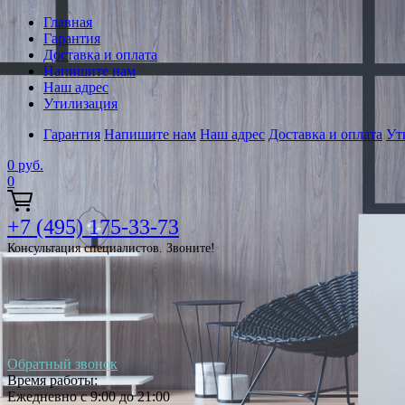
Главная
Гарантия
Доставка и оплата
Напишите нам
Наш адрес
Утилизация
Гарантия
Напишите нам
Наш адрес
Доставка и оплата
Ут
0
руб.
0
+7 (495) 175-33-73
Консультация специалистов. Звоните!
Обратный звонок
Время работы:
Ежедневно с 9:00 до 21:00