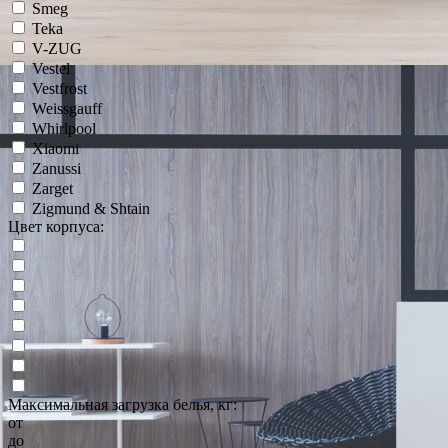
Smeg
Teka
V-ZUG
Vestel
Vestfrost
Weissgauff
Whirlpool
Xiaomi
Zanussi
Zarget
Zigmund & Shtain
Цвет корпуса:
Максимальная загрузка белья, кг:
от
до