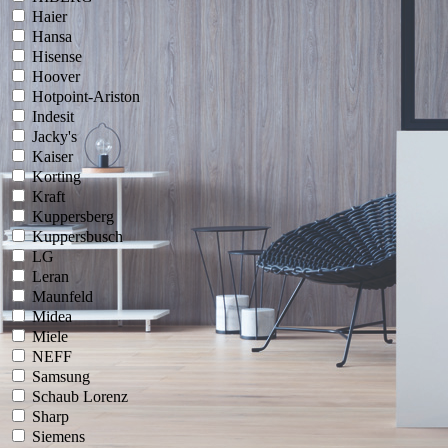
Haier
Hansa
Hisense
Hoover
Hotpoint-Ariston
Indesit
Jacky's
Kaiser
Korting
Kraft
Kuppersberg
Kuppersbusch
LG
Leran
Maunfeld
Midea
Miele
NEFF
Samsung
Schaub Lorenz
Sharp
Siemens