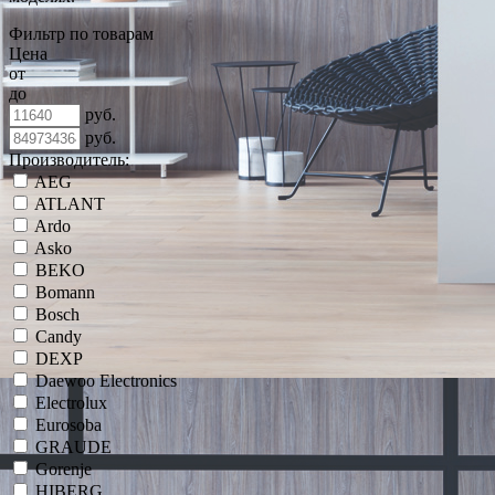
Фильтр по товарам
Цена
от
до
руб.
руб.
Производитель:
AEG
ATLANT
Ardo
Asko
BEKO
Bomann
Bosch
Candy
DEXP
Daewoo Electronics
Electrolux
Eurosoba
GRAUDE
Gorenje
HIBERG