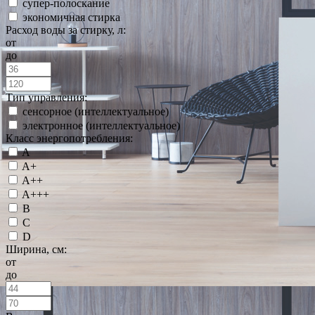
супер-полоскание
экономичная стирка
Расход воды за стирку, л:
от
до
Тип управления:
сенсорное (интеллектуальное)
электронное (интеллектуальное)
Класс энергопотребления:
A
A+
A++
A+++
B
C
D
Ширина, см:
от
до