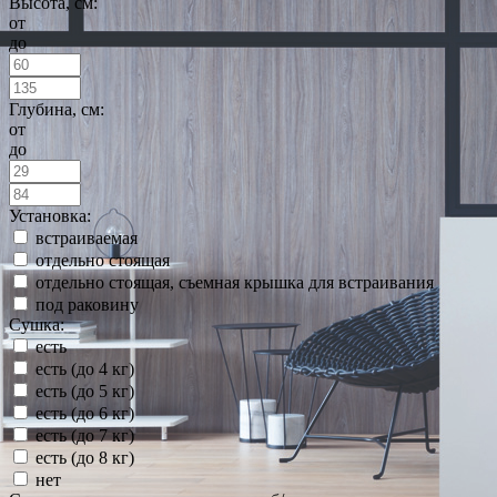
Высота, см:
от
до
Глубина, см:
от
до
Установка:
встраиваемая
отдельно стоящая
отдельно стоящая, съемная крышка для встраивания
под раковину
Сушка:
есть
есть (до 4 кг)
есть (до 5 кг)
есть (до 6 кг)
есть (до 7 кг)
есть (до 8 кг)
нет