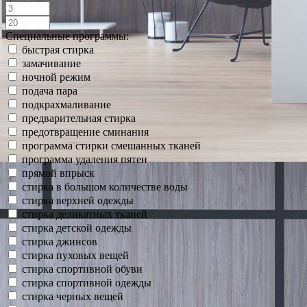
Специальные программы:
быстрая стирка
замачивание
ночной режим
подача пара
подкрахмаливание
предварительная стирка
предотвращение сминания
программа стирки смешанных тканей
программа удаления пятен
прямой впрыск
стирка в большом количестве воды
стирка верхней одежды
стирка деликатных тканей
стирка детской одежды
стирка джинсов
стирка пуховых вещей
стирка спортивной обуви
стирка спортивной одежды
стирка черных вещей