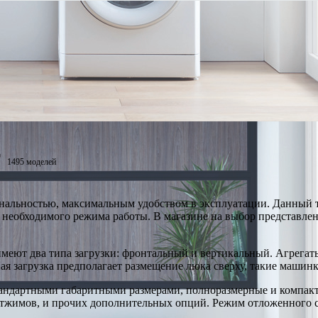
т
1495 моделей
альностью, максимальным удобством в эксплуатации. Данный т
 необходимого режима работы. В магазине на выбор представле
меют два типа загрузки: фронтальный и вертикальный. Агрегат
ная загрузка предполагает размещение люка сверху, такие маши
тандартными габаритными размерами, полноразмерные и компак
отжимов, и прочих дополнительных опций. Режим отложенного ст