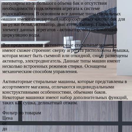
популярны из-за большого объема бак и отсутствия
необходимости подключения агрегата к системе
водоснабжения. В основном все данные типы стиральных
машин имеют стандартный набор составных частей: бак для
загрузки белья, активатор, двигатель, таймер. Главный
элемент данных агрегатов - активатор, обеспечивающий
циркуляцию воды.
Все представленные активаторные стиральные машины
имеют схожее строение: сверху агрегата расположена крышка,
которая может быть съемной или откидной, снизу размещены
активатор, электродвигатель. Данные типы машин имеют
несколько встроенных режимов стирки. Оснащены
механическим способом управления.
Активаторные стиральные машины, которые представлены в
ассортименте магазина, отличаются индивидуальными
конструктивными особенностями, объемами баков.
Некоторые машинки имеют набор дополнительных функций,
таких как сушка, деликатный отжим.
Фильтр по товарам
Цена
от
до