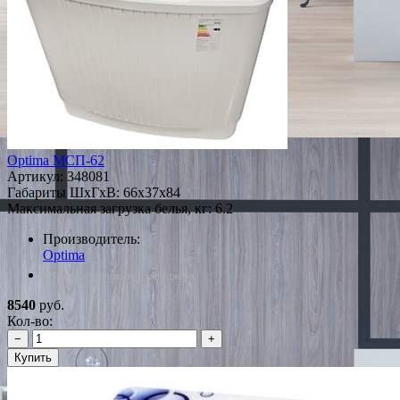
Optima МСП-62
Артикул:
348081
Габариты ШxГxВ: 66x37x84
Максимальная загрузка белья, кг: 6.2
Производитель:
Optima
*Наличие уточняйте у менеджера
8540
руб.
Кол-во:
−
+
Купить