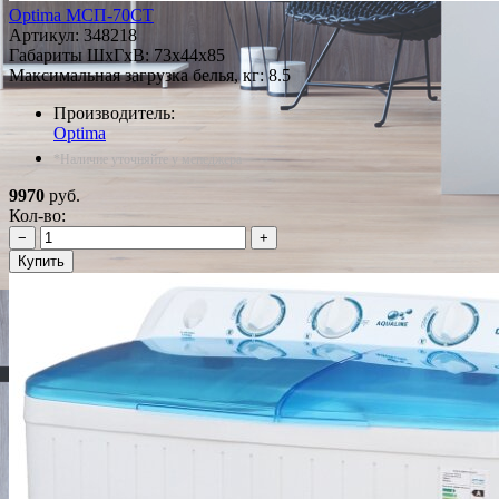
Optima МСП-70CT
Артикул:
348218
Габариты ШxГxВ: 73x44x85
Максимальная загрузка белья, кг: 8.5
Производитель:
Optima
*Наличие уточняйте у менеджера
9970
руб.
Кол-во:
−
+
Купить