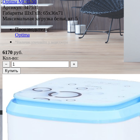
Optima МСП-50
Артикул:
347531
Габариты ШxГxВ: 65x36x71
Максимальная загрузка белья, кг: 5
Производитель:
Optima
*Наличие уточняйте у менеджера
6170
руб.
Кол-во:
−
+
Купить