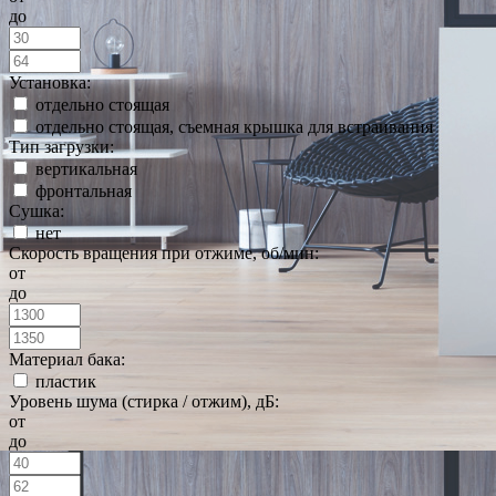
до
Установка:
отдельно стоящая
отдельно стоящая, съемная крышка для встраивания
Тип загрузки:
вертикальная
фронтальная
Сушка:
нет
Скорость вращения при отжиме, об/мин:
от
до
Материал бака:
пластик
Уровень шума (стирка / отжим), дБ:
от
до