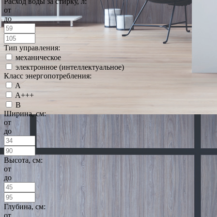
Расход воды за стирку, л:
от
до
Тип управления:
механическое
электронное (интеллектуальное)
Класс энергопотребления:
A
A+++
B
Ширина, см:
от
до
Высота, см:
от
до
Глубина, см:
от