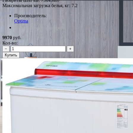
Габариты ШxГxВ: 75x45x87
Максимальная загрузка белья, кг: 7.2
Производитель:
Optima
*Наличие уточняйте у менеджера
9970
руб.
Кол-во:
−
+
Купить