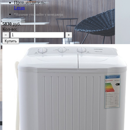
Производитель:
Leran
*Наличие уточняйте у менеджера
5830
руб.
Кол-во:
−
+
Купить