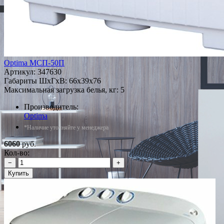
Optima МСП-50П
Артикул:
347630
Габариты ШxГxВ: 66x39x76
Максимальная загрузка белья, кг: 5
Производитель:
Optima
*Наличие уточняйте у менеджера
6060
руб.
Кол-во:
−
+
Купить