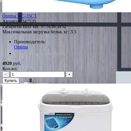
Optima MC-35СТ
Артикул:
347535
Габариты ШxГxВ: 37.5x38.5x52
Максимальная загрузка белья, кг: 3.5
Производитель:
Optima
*Наличие уточняйте у менеджера
4920
руб.
Кол-во:
−
+
Купить