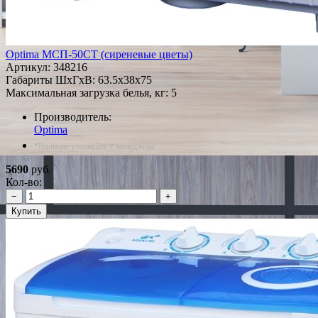
Optima МСП-50СТ (сиреневые цветы)
Артикул:
348216
Габариты ШxГxВ: 63.5x38x75
Максимальная загрузка белья, кг: 5
Производитель:
Optima
*Наличие уточняйте у менеджера
5690
руб.
Кол-во:
−
+
Купить