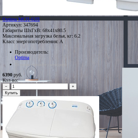
Optima МСП-62П
Артикул:
347694
Габариты ШxГxВ: 68x41x80.5
Максимальная загрузка белья, кг: 6.2
Класс энергопотребления: A
Производитель:
Optima
*Наличие уточняйте у менеджера
6390
руб.
Кол-во:
−
+
Купить