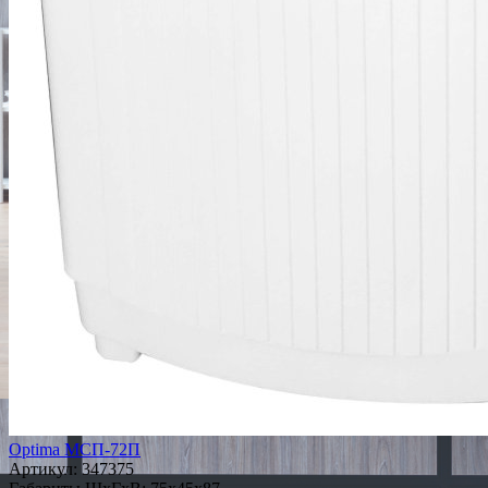
Optima МСП-72П
Артикул:
347375