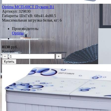
Optima МСП-60СТ Пузыри В1
Артикул:
329830
Габариты ШxГxВ: 68x41.4x80.5
Максимальная загрузка белья, кг: 6
Производитель:
Optima
*Наличие уточняйте у менеджера
8130
руб.
Кол-во:
−
+
Купить