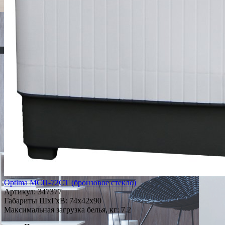
Optima МСП-72СТ (бронзовое стекло)
Артикул:
347377
Габариты ШxГxВ: 74x42x90
Максимальная загрузка белья, кг: 7.2