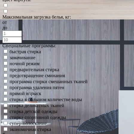
Максимальная загрузка белья, кг:
от
до
Специальные программы:
быстрая стирка
замачивание
ночной режим
предварительная стирка
предотвращение сминания
программа стирки смешанных тканей
программа удаления пятен
прямой впрыск
стирка в большом количестве воды
стирка деликатных тканей
стирка детской одежды
стирка спортивной одежды
супер-полоскание
экономичная стирка