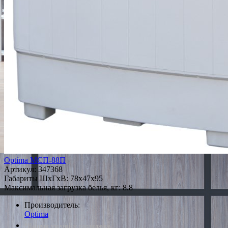
Optima МСП-88П
Артикул:
347368
Габариты ШxГxВ: 78x47x95
Максимальная загрузка белья, кг: 8.8
Производитель:
Optima
*Наличие уточняйте у менеджера