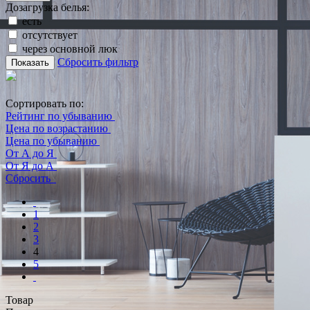
Дозагрузка белья:
есть
отсутствует
через основной люк
Сбросить фильтр
Показать
Сортировать по:
Рейтинг по убыванию
Цена по возрастанию
Цена по убыванию
От А до Я
От Я до А
Сбросить
1
2
3
4
5
Товар