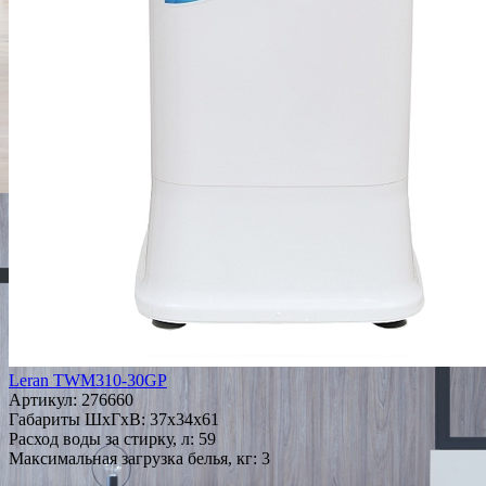
Leran TWM310-30GP
Артикул:
276660
Габариты ШxГxВ: 37x34x61
Расход воды за стирку, л: 59
Максимальная загрузка белья, кг: 3