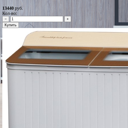
13440
руб.
Кол-во:
−
+
Купить