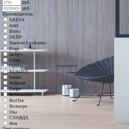
руб.
руб.
Производитель:
ARESA
Artel
Bravo
DEXP
Daewoo Electronics
Evgo
Jacky's
Leran
Optima
RENOVA
Saturn
Willmark
Zarget
Белоснежка
ВолТек
Вольтера
Ока
СЛАВДА
Фея
Цвет корпуса: