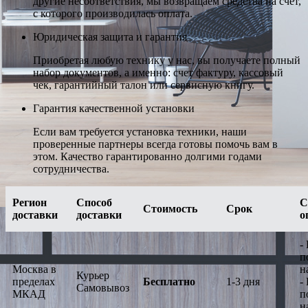
другие несоответствия, мы возвращаем средства на счет,
с которого производилась оплата.
Юридическая защита и гарантия
Приобретая любую технику у нас, вы получаете полный
набор документов, а именно: счет фактуру, кассовый
чек, гарантийный талон или сервисную книгу.
Гарантия качественной установки
Если вам требуется установка техники, наши
проверенные партнеры всегда готовы помочь вам в
этом. Качество гарантированно долгими годами
сотрудничества.
Регион
Способ
С
Стоимость
Срок
доставки
доставки
о
-
п
Москва в
н
Курьер
пределах
Бесплатно
1-3 дня
-
Самовывоз
МКАД
п
н