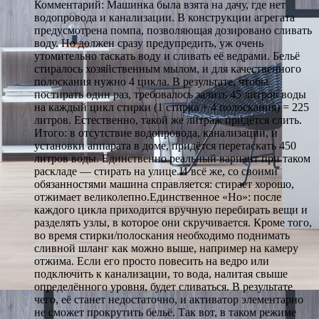
Комментарий: Машинка была взята на дачу, где нет
водопровода и канализации. В конструкции агрегата
предусмотрена помпа, позволяющая дозировано сливать
воду. Но должен сразу предупредить, уж очень
утомительно таскать воду и сливать её ведрами. Бельё
стиралось хозяйственным мылом, и для качественного
полоскания нужно 4 цикла. В результате, чтобы
постирать один раз, требовалось залить 45 литров воды
на каждый цикл стирки (1 стирка + 4 полоскания) = 225
литров. Естественно, такой же литраж придётся слить.
Итого: в отсутствие водопровода, канализации, и
установки аппарата в доме, придётся перетаскать 450
литров воды. Единственно реальный вариант при таком
раскладе — стирать на улице.И всё же, со своими
обязанностями машина справляется: стирает хорошо,
отжимает великолепно.Единственное «Но»: после
каждого цикла приходится вручную перебирать вещи и
разделять узлы, в которое они скручивается. Кроме того,
во время стирки/полоскания необходимо поднимать
сливной шланг как можно выше, например на камеру
отжима. Если его просто повесить на ведро или
подключить к канализации, то вода, налитая свыше
определённого уровня, будет сливаться. В результате
чего, её станет недостаточно, и активатор элементарно
не сможет прокрутить бельё. Так вот, в таком режиме