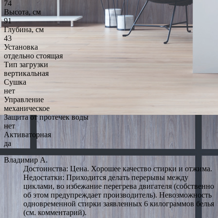
74
Высота, см
91
Глубина, см
43
Установка
отдельно стоящая
Тип загрузки
вертикальная
Сушка
нет
Управление
механическое
Защита от протечек воды
нет
Активаторная
да
Владимир А.
Достоинства: Цена. Хорошее качество стирки и отжима.
Недостатки: Приходится делать перерывы между
циклами, во избежание перегрева двигателя (собственно
об этом предупреждает производитель). Невозможность
одновременной стирки заявленных 6 килограммов белья
(см. комментарий).