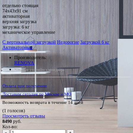
отдельно стоящая
74x43x91 см
активаторная
верхняя загрузка
загрузка: 6 кг
механическое управление
С вертикальной загрузкой
Недорогие
Загрузкой 6 кг
Активаторные
Производитель:
RENOVA
*Наличие уточняйте у менеджера
Оплата при получении
Доставим сегодня по Москве и МО
Возможность возврата в течение 14 дней
(1 голосов)
Просмотреть отзывы
8490
руб.
Кол-во:
−
+