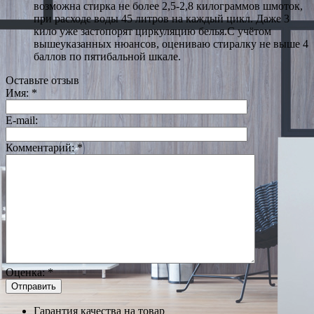
возможна стирка не более 2,5-2,8 килограммов шмоток,
при расходе воды 45 литров на каждый цикл. Даже 3
кило уже застопорят циркуляцию белья.С учётом
вышеуказанных нюансов, оцениваю стиралку не выше 4
баллов по пятибальной шкале.
Оставьте отзыв
Имя:
*
E-mail:
Комментарий:
*
Оценка:
*
Гарантия качества на товар