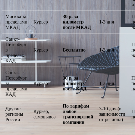
и
Москва за
30 р. за
П
пределами
Курьер
километр
1-3 дня
п
МКАД
после МКАД
н
Санкт-
Петербург
П
в
Курьер
Бесплатно
1-3 дня
п
пределах
н
КАД
Санкт-
Петербург
30 р. за
П
за
Курьер
километр
1-3 дня
п
пределами
после КАД
н
КАД
По тарифам
Другие
3-10 дня (в
Курьер,
любой
П
регионы
зависимости
самовывоз
транспортной
п
России
от региона)
компании