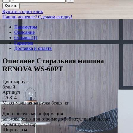
Купить
Купить в один клик
Нашли дешевле? Сделаем скидку!
Параметры
Описание
Отзывы (1)
Гарантия
Доставка и оплата
Описание Стиральная машина
RENOVA WS-60PT
Цвет корпуса
белый
Артикул
276814
Максимальная загрузка белья, кг
6
Дополнительная информация
загрузка белья при отжиме до 5, 5 кг; сливной насос;
мультипульсатор
Ширина, см