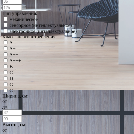
Тип управления:
механическое
сенсорное (интеллектуальное)
электронное (интеллектуальное)
Класс энергопотребления:
A
A+
A++
A+++
B
C
D
G
С
Ширина, см:
от
до
Высота, см:
от