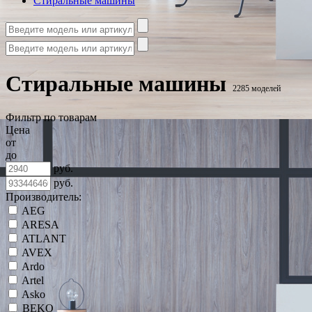
Стиральные машины
Стиральные машины
2285 моделей
Фильтр по товарам
Цена
от
до
руб.
руб.
Производитель:
AEG
ARESA
ATLANT
AVEX
Ardo
Artel
Asko
BEKO