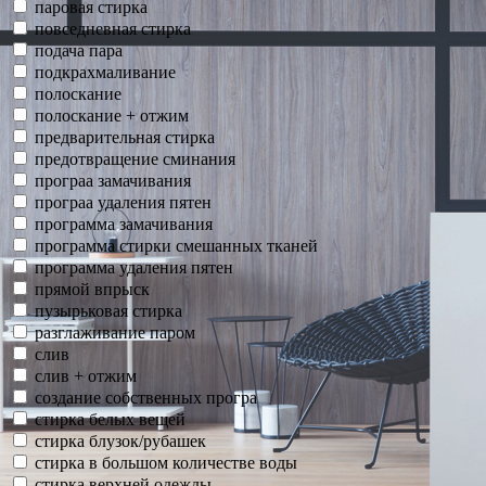
паровая стирка
повседневная стирка
подача пара
подкрахмаливание
полоскание
полоскание + отжим
предварительная стирка
предотвращение сминания
програа замачивания
програа удаления пятен
программа замачивания
программа стирки смешанных тканей
программа удаления пятен
прямой впрыск
пузырьковая стирка
разглаживание паром
слив
слив + отжим
создание собственных програ
стирка белых вещей
стирка блузок/рубашек
стирка в большом количестве воды
стирка верхней одежды