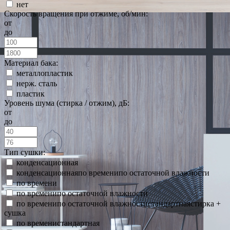
нет
Скорость вращения при отжиме, об/мин:
от
до
Материал бака:
металлопластик
нерж. сталь
пластик
Уровень шума (стирка / отжим), дБ:
от
до
Тип сушки:
конденсационная
конденсационнаяпо временипо остаточной влажности
по времени
по временипо остаточной влажности
по временипо остаточной влажностистандартнаястирка +
сушка
по временистандартная