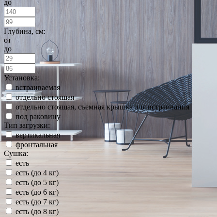
до
Глубина, см:
от
до
Установка:
встраиваемая
отдельно стоящая
отдельно стоящая, съемная крышка для встраивания
под раковину
Тип загрузки:
вертикальная
фронтальная
Сушка:
есть
есть (до 4 кг)
есть (до 5 кг)
есть (до 6 кг)
есть (до 7 кг)
есть (до 8 кг)