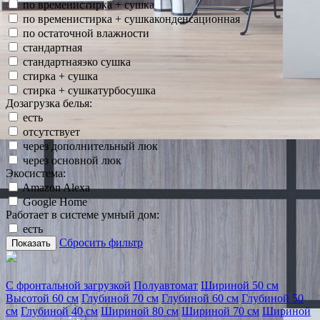
по временистирка + сушка
по временистирка + сушкаконденсационная
по остаточной влажности
стандартная
стандартнаяэко сушка
стирка + сушка
стирка + сушкатурбосушка
Дозагрузка белья:
есть
отсутствует
через дополнительный люк
через основной люк
Экосистема:
Amazon Alexa
Google Home
Работает в системе умный дом:
есть
Сбросить фильтр
Показать
С фронтальной загрузкой
Полуавтомат
Шириной 50 см
Высотой 60 см
Глубиной 70 см
Глубиной 60 см
Глубиной 50
см
Глубиной 40 см
Шириной 80 см
Шириной 70 см
Шириной