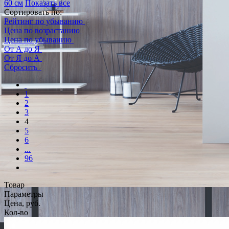
60 см
Показать все
Сортировать по:
Рейтинг по убыванию
Цена по возрастанию
Цена по убыванию
От А до Я
От Я до А
Сбросить
1
2
3
4
5
6
...
96
Товар
Параметры
Цена, руб.
Кол-во