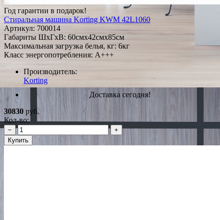
Год гарантии в подарок!
Стиральная машина Korting KWM 42L1060
Артикул:
700014
Габариты ШxГxВ: 60смx42смx85см
Максимальная загрузка белья, кг: 6кг
Класс энергопотребления: A+++
Производитель:
Korting
Доставка сегодня!
30830
руб.
Кол-во:
−
+
Купить