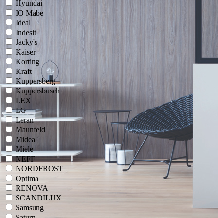
Hyundai
IO Mabe
Ideal
Indesit
Jacky's
Kaiser
Korting
Kraft
Kuppersberg
Kuppersbusch
LEX
LG
Leran
Maunfeld
Midea
Miele
NEFF
NORDFROST
Optima
RENOVA
SCANDILUX
Samsung
Saturn