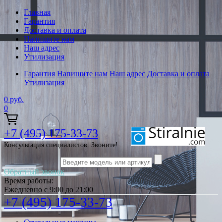
Главная
Гарантия
Доставка и оплата
Напишите нам
Наш адрес
Утилизация
Гарантия
Напишите нам
Наш адрес
Доставка и оплата
Утилизация
0
руб.
0
+7 (495) 175-33-73
Консультация специалистов. Звоните!
Обратный звонок
Время работы:
Ежедневно с 9:00 до 21:00
+7 (495) 175-33-73