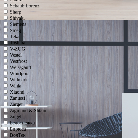
Schaub Lorenz
Sharp
Shivaki
Siemens
Smeg
Teka
Toshiba
V-ZUG
Vestel
Vestfrost
Weissgauff
Whirlpool
Willmark
Winia
Xiaomi
Zanussi
Zarget
Zigmund & Shtain
Zugel
Белоснежка
Бирюса
ВолТек