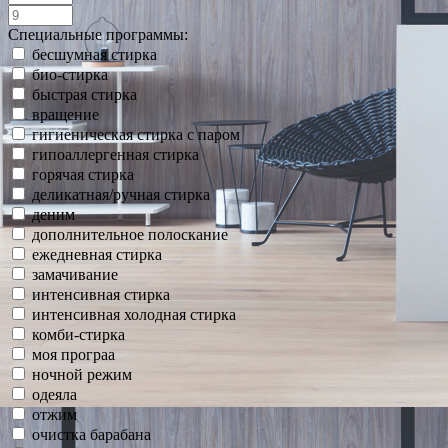
Специальные программы:
бесшумная стирка
био-стирка
быстрая стирка
вращение
гигиеническая стирка с паром
гипоаллергенная стирка
горячая стирка
деликатная/ручная стирка
деним
дополнительное полоскание
ежедневная стирка
замачивание
интенсивная стирка
интенсивная холодная стирка
комби-стирка
моя програа
ночной режим
одеяла
отжим
очистка барабана