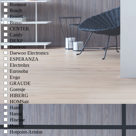
Bomann
Bosch
Brandt
Bravo
CENTEK
Candy
DEXP
Daewoo
Daewoo Electronics
ESPERANZA
Electrolux
Eurosoba
Evgo
GRAUDE
Gorenje
HIBERG
HOMSair
Haier
Hansa
Hisense
Hoover
Hotpoint-Ariston