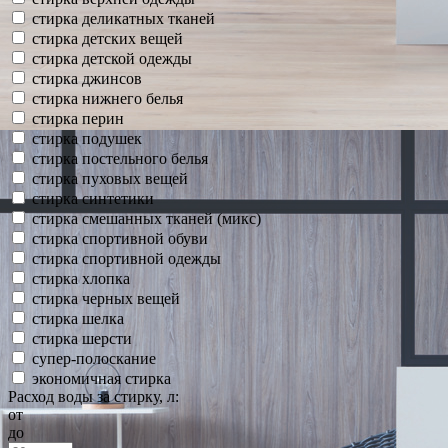
стирка деликатных тканей
стирка детских вещей
стирка детской одежды
стирка джинсов
стирка нижнего белья
стирка перин
стирка подушек
стирка постельного белья
стирка пуховых вещей
стирка синтетики
стирка смешанных тканей (микс)
стирка спортивной обуви
стирка спортивной одежды
стирка хлопка
стирка черных вещей
стирка шелка
стирка шерсти
супер-полоскание
экономичная стирка
Расход воды за стирку, л:
от
до