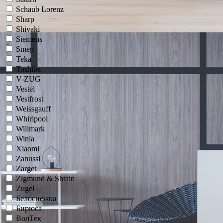
Schaub Lorenz
Sharp
Shivaki
Siemens
Smeg
Teka
Toshiba
V-ZUG
Vestel
Vestfrost
Weissgauff
Whirlpool
Willmark
Winia
Xiaomi
Zanussi
Zarget
Zigmund & Shtain
Zugel
Белоснежка
Бирюса
ВолТек