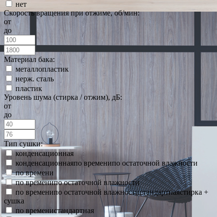
нет
Скорость вращения при отжиме, об/мин:
от
до
Материал бака:
металлопластик
нерж. сталь
пластик
Уровень шума (стирка / отжим), дБ:
от
до
Тип сушки:
конденсационная
конденсационнаяпо временипо остаточной влажности
по времени
по временипо остаточной влажности
по временипо остаточной влажностистандартнаястирка +
сушка
по временистандартная