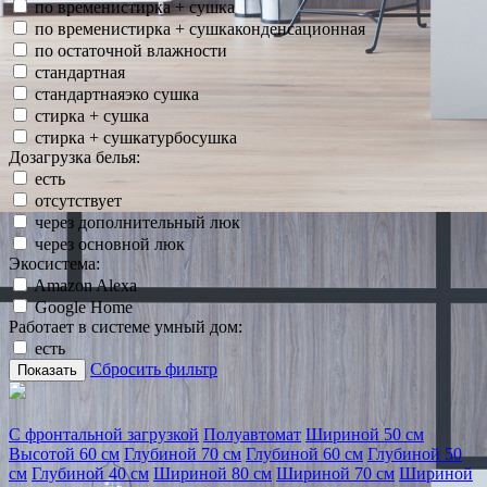
по временистирка + сушка
по временистирка + сушкаконденсационная
по остаточной влажности
стандартная
стандартнаяэко сушка
стирка + сушка
стирка + сушкатурбосушка
Дозагрузка белья:
есть
отсутствует
через дополнительный люк
через основной люк
Экосистема:
Amazon Alexa
Google Home
Работает в системе умный дом:
есть
Сбросить фильтр
Показать
С фронтальной загрузкой
Полуавтомат
Шириной 50 см
Высотой 60 см
Глубиной 70 см
Глубиной 60 см
Глубиной 50
см
Глубиной 40 см
Шириной 80 см
Шириной 70 см
Шириной