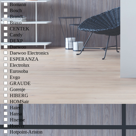
Bomann
Bosch
Brandt
Bravo
CENTEK
Candy
DEXP
Daewoo
Daewoo Electronics
ESPERANZA
Electrolux
Eurosoba
Evgo
GRAUDE
Gorenje
HIBERG
HOMSair
Haier
Hansa
Hisense
Hoover
Hotpoint-Ariston