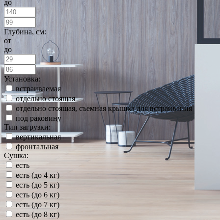
до
Глубина, см:
от
до
Установка:
встраиваемая
отдельно стоящая
отдельно стоящая, съемная крышка для встраивания
под раковину
Тип загрузки:
вертикальная
фронтальная
Сушка:
есть
есть (до 4 кг)
есть (до 5 кг)
есть (до 6 кг)
есть (до 7 кг)
есть (до 8 кг)