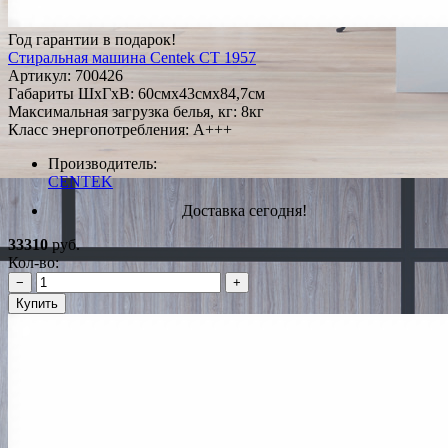
Год гарантии в подарок!
Стиральная машина Centek CT 1957
Артикул:
700426
Габариты ШxГxВ: 60смx43смx84,7см
Максимальная загрузка белья, кг: 8кг
Класс энергопотребления: A+++
Производитель:
CENTEK
Доставка сегодня!
33310
руб.
Кол-во:
−
+
Купить