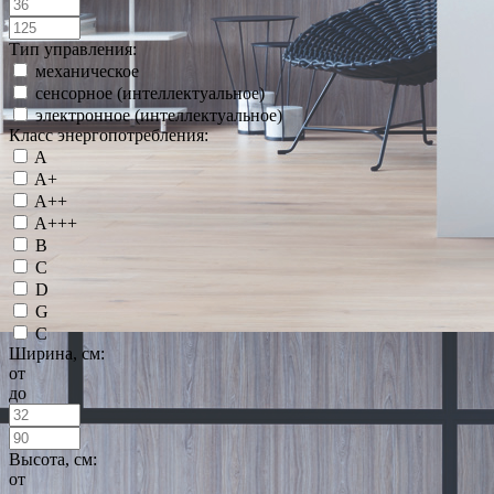
Тип управления:
механическое
сенсорное (интеллектуальное)
электронное (интеллектуальное)
Класс энергопотребления:
A
A+
A++
A+++
B
C
D
G
С
Ширина, см:
от
до
Высота, см:
от