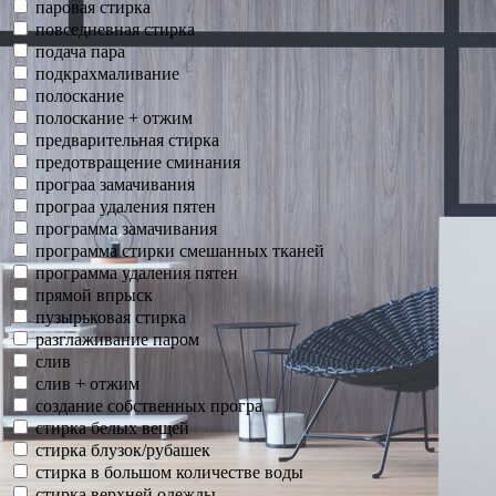
паровая стирка
повседневная стирка
подача пара
подкрахмаливание
полоскание
полоскание + отжим
предварительная стирка
предотвращение сминания
програа замачивания
програа удаления пятен
программа замачивания
программа стирки смешанных тканей
программа удаления пятен
прямой впрыск
пузырьковая стирка
разглаживание паром
слив
слив + отжим
создание собственных програ
стирка белых вещей
стирка блузок/рубашек
стирка в большом количестве воды
стирка верхней одежды