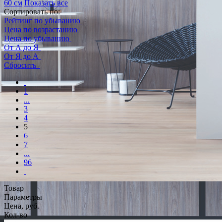
60 см
Показать все
Сортировать по:
Рейтинг по убыванию
Цена по возрастанию
Цена по убыванию
От А до Я
От Я до А
Сбросить
1
...
3
4
5
6
7
...
96
Товар
Параметры
Цена, руб.
Кол-во