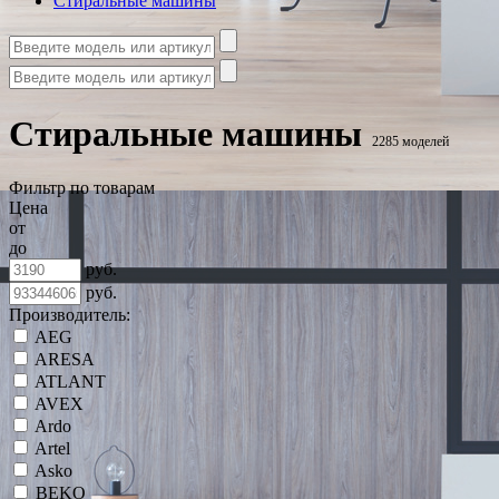
Стиральные машины
Стиральные машины
2285 моделей
Фильтр по товарам
Цена
от
до
руб.
руб.
Производитель:
AEG
ARESA
ATLANT
AVEX
Ardo
Artel
Asko
BEKO