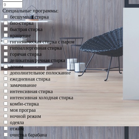
Специальные программы:
бесшумная стирка
био-стирка
быстрая стирка
вращение
гигиеническая стирка с паром
гипоаллергенная стирка
горячая стирка
деликатная/ручная стирка
деним
дополнительное полоскание
ежедневная стирка
замачивание
интенсивная стирка
интенсивная холодная стирка
комби-стирка
моя програа
ночной режим
одеяла
отжим
очистка барабана