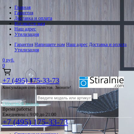
Главная
Гарантия
Доставка и оплата
Напишите нам
Наш адрес
Утилизация
Гарантия
Напишите нам
Наш адрес
Доставка и оплата
Утилизация
0
руб.
0
+7 (495) 175-33-73
Консультация специалистов. Звоните!
Обратный звонок
Время работы:
Ежедневно с 9:00 до 21:00
+7 (495) 175-33-73