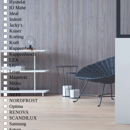
Hyundai
IO Mabe
Ideal
Indesit
Jacky's
Kaiser
Korting
Kraft
Kuppersberg
Kuppersbusch
LEX
LG
Leran
Maunfeld
Midea
Miele
NEFF
NORDFROST
Optima
RENOVA
SCANDILUX
Samsung
Saturn