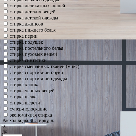
стирка деликатных тканей
стирка детских вещей
стирка детской одежды
стирка джинсов
стирка нижнего белья
стирка перин
стирка подушек
стирка постельного белья
стирка пуховых вещей
стирка синтетики
стирка смешанных тканей (микс)
стирка спортивной обуви
стирка спортивной одежды
стирка хлопка
стирка черных вещей
стирка шелка
стирка шерсти
супер-полоскание
экономичная стирка
Расход воды за стирку, л:
от
до