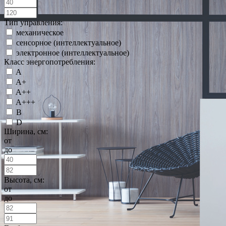
Тип управления:
механическое
сенсорное (интеллектуальное)
электронное (интеллектуальное)
Класс энергопотребления:
A
A+
A++
A+++
B
D
Ширина, см:
от
до
Высота, см:
от
до