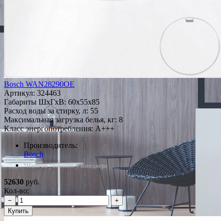
Bosch WAN28290OE
Артикул:
324463
Габариты ШxГxВ: 60x55x85
Расход воды за стирку, л: 55
Максимальная загрузка белья, кг: 8
Класс энергопотребления: A+++
Производитель:
Bosch
*Наличие уточняйте у менеджера
52630
руб.
Кол-во:
−
+
Купить