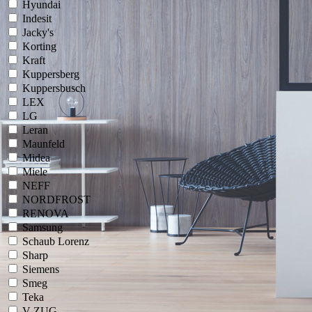
Hyundai
Indesit
Jacky's
Korting
Kraft
Kuppersberg
Kuppersbusch
LEX
LG
Leran
Maunfeld
Midea
Miele
NEFF
NORDFROST
RENOVA
Samsung
Schaub Lorenz
Sharp
Siemens
Smeg
Teka
V-ZUG