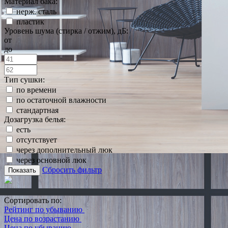
Материал бака:
нерж. сталь
пластик
Уровень шума (стирка / отжим), дБ:
от
до
Тип сушки:
по времени
по остаточной влажности
стандартная
Дозагрузка белья:
есть
отсутствует
через дополнительный люк
через основной люк
Сбросить фильтр
Показать
Сортировать по:
Рейтинг по убыванию
Цена по возрастанию
Цена по убыванию