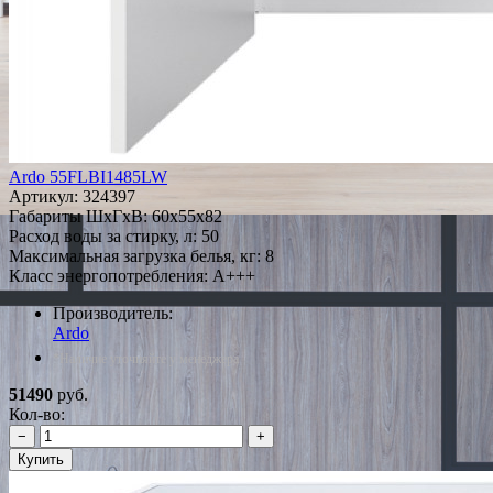
Ardo 55FLBI1485LW
Артикул:
324397
Габариты ШxГxВ: 60x55x82
Расход воды за стирку, л: 50
Максимальная загрузка белья, кг: 8
Класс энергопотребления: A+++
Производитель:
Ardo
*Наличие уточняйте у менеджера
51490
руб.
Кол-во:
−
+
Купить