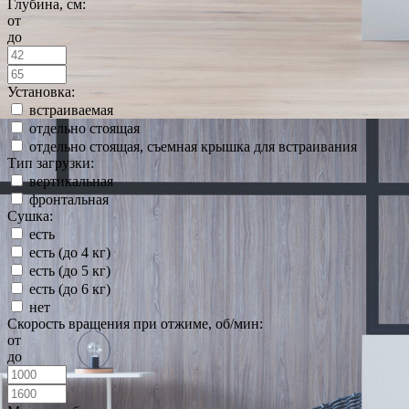
Глубина, см:
от
до
Установка:
встраиваемая
отдельно стоящая
отдельно стоящая, съемная крышка для встраивания
Тип загрузки:
вертикальная
фронтальная
Сушка:
есть
есть (до 4 кг)
есть (до 5 кг)
есть (до 6 кг)
нет
Скорость вращения при отжиме, об/мин:
от
до