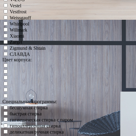
Vestel
Vestfrost
Weissgauff
Whirlpool
Willmark
Xiaomi
Zarget
Zigmund & Shtain
СЛАВДА
Цвет корпуса:
Специальные программы:
бесшумная стирка
быстрая стирка
гигиеническая стирка с паром
гипоаллергенная стирка
деликатная/ручная стирка