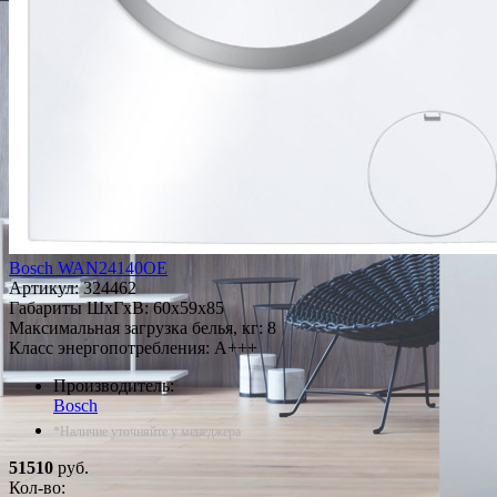
Bosch WAN24140OE
Артикул:
324462
Габариты ШxГxВ: 60x59x85
Максимальная загрузка белья, кг: 8
Класс энергопотребления: A+++
Производитель:
Bosch
*Наличие уточняйте у менеджера
51510
руб.
Кол-во: