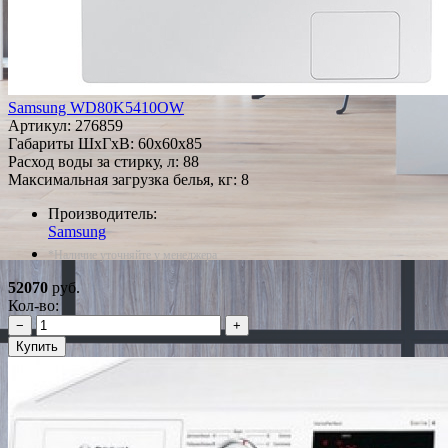
Samsung WD80K5410OW
Артикул:
276859
Габариты ШxГxВ: 60x60x85
Расход воды за стирку, л: 88
Максимальная загрузка белья, кг: 8
Производитель:
Samsung
*Наличие уточняйте у менеджера
52070
руб.
Кол-во:
−
+
Купить