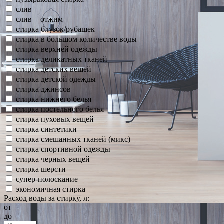
слив
слив + отжим
стирка блузок/рубашек
стирка в большом количестве воды
стирка верхней одежды
стирка деликатных тканей
стирка детских вещей
стирка детской одежды
стирка джинсов
стирка нижнего белья
стирка постельного белья
стирка пуховых вещей
стирка синтетики
стирка смешанных тканей (микс)
стирка спортивной одежды
стирка черных вещей
стирка шерсти
супер-полоскание
экономичная стирка
Расход воды за стирку, л:
от
до