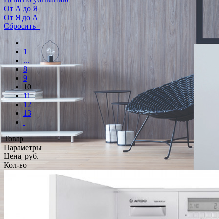
От А до Я
От Я до А
Сбросить
1
...
8
9
10
11
12
13
Товар
Параметры
Цена, руб.
Кол-во