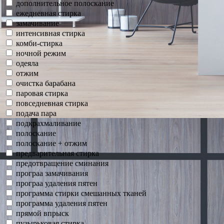
дополнительное полоскание
ежедневная стирка
замачивание
интенсивная стирка
комби-стирка
ночной режим
одеяла
отжим
очистка барабана
паровая стирка
повседневная стирка
подача пара
подкрахмаливание
полоскание
полоскание + отжим
предварительная стирка
предотвращение сминания
програа замачивания
програа удаления пятен
программа стирки смешанных тканей
программа удаления пятен
прямой впрыск
пузырьковая стирка