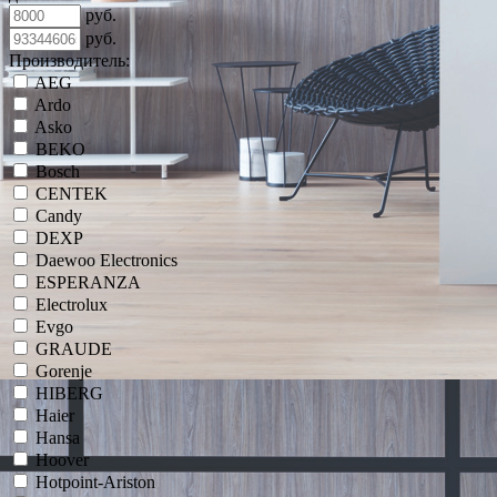
руб.
руб.
Производитель:
AEG
Ardo
Asko
BEKO
Bosch
CENTEK
Candy
DEXP
Daewoo Electronics
ESPERANZA
Electrolux
Evgo
GRAUDE
Gorenje
HIBERG
Haier
Hansa
Hoover
Hotpoint-Ariston